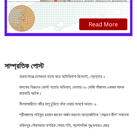
সাম্প্রতিক পোস্ট
নারায়ণগঞ্জে চালককে হত্যা করে অটোরিকশা ছিনতাই, গ্রেপ্তার ২
মাদকের বিরুদ্ধে কোস্ট গার্ডের অভিযান; ভোলায় ৩০ কেজি গাঁজাসহ একজন মাদক
কারবারি আটক।
নীলফামারীতে নদীর বালু চুরিতে বাঁধা দেয়ায় সংঘর্ষে আহত- ৬
শ্রীমঙ্গলের সাইফুর রহমান জাবেদ অর্জন করলেন আন্তর্জাতিক ‘গোল্ডেন কীস’ সম্মাননা
ফরিদপুর পৌরসভায় নাগরিক সেবায় গতি, প্রশাসনিক শৃঙ্খলায়ও জোর