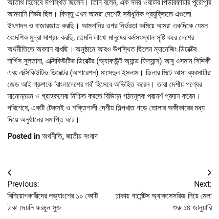
অতিথি হিসেবে উপস্থিত ছিলেন। তিনি বলেন, এক সময় ওয়াটার পিউরিফায়ার পুরোপুরি
আমদানি নির্ভর ছিল। কিন্তু এখন আমরা দেশেই সর্বাধুনিক প্রযুক্তিতে এগুলো
উৎপাদন ও বাজারজাত করছি। আমদানির ওপর নির্ভরতা কমিয়ে আমরা একদিকে যেমন
বৈদেশিক মুদ্রা সাশ্রয় করছি, তেমনি লাখো মানুষের কর্মসংস্থান সৃষ্টি করে দেশের
অর্থনীতিতে অবদান রাখছি। অনুষ্ঠানে আরও উপস্থিত ছিলেন ম্যানেজিং ডিরেক্টর
নার্গিস সুলতানা, এক্সিকিউটিভ ডিরেক্টর (অ্যাকাউন্ট অ্যান্ড ফিন্যান্স) আবু ওসমান সিদ্দিকী
এবং এক্সিকিউটিভ ডিরেক্টর (অপারেশন) মাসেদুল ইসলাম। ডিলার মিটে আসা ব্যবসায়ীরা
জেড আই গ্রুপকে ‘বাংলাদেশের গর্ব’ হিসেবে অভিহিত করেন। তারা দেশীয় পণ্যের
মানোন্নয়ন ও গ্রাহকসেবা নিশ্চিত করতে বিভিন্ন গঠনমূলক পরামর্শ প্রদান করেন।
পরিশেষে, একটি টেকসই ও শক্তিশালী দেশীয় শিল্পখাত গড়ে তোলার অঙ্গীকারের মধ্য
দিয়ে অনুষ্ঠানের সমাপ্তি ঘটে।
Posted in
অর্থনীতি
,
জাতীয় সংবাদ
Post
Previous:
Next:
navigation
বিনিয়োগকারীদের লভ্যাংশের ১০ কোটি
ঢাকায় গার্মেন্টস অ্যাকসেসরিজ নিয়ে মেলা
টাকা দেয়নি ফরচুন সুজ
শুরু ১৪ জানুয়ারি