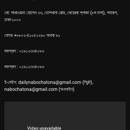
মো: সাখাওয়াত হোসেন ৩৩, তোপখানা রোড, মেহেরবা প্লাজা (৮ম তলা), শাহবাগ,
ঢাকা-১০০০
ফোনঃ +৮৮০২-৪১০৫২২৯০ অথবা ৯১
মফস্বল : ০১৯১২৩৩৪০৯৩
মফস্বল : ০১৯১২৩৩৪০৯৩
ই-মেইল: dailynabochatona@gmail.com (প্রিন্ট),
nabochatona@gmail.com (অনলাইন)