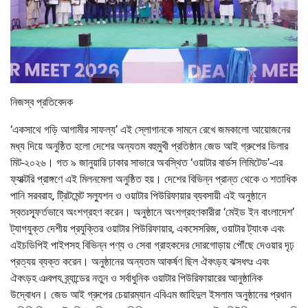
নিজস্ব প্রতিবেদক
‘একসাথে গড়ি আগামীর সাফল্য’ এই স্লোগানকে সামনে রেখে জমকালো আয়োজনের
মধ্য দিয়ে অনুষ্ঠিত হলো দেশের অন্যতম বহুমুখী প্রতিষ্ঠান জেড আই গ্রুপের ডিলার
মিট-২০২৬। গত ৯ জানুয়ারি ঢাকার সাভারে অবস্থিত ‘ওয়াটার বার্ডস লিমিটেড’-এর
ফ্যাক্টরি প্রাঙ্গণে এই মিলনমেলা অনুষ্ঠিত হয়। দেশের বিভিন্ন প্রান্ত থেকে ৩ শতাধিক
পানি সরবরাহ, ট্রিটমেন্ট সল্যুশন ও ওয়াটার পিউরিফায়ার ব্যবসায়ী এই অনুষ্ঠানে
স্বতঃস্ফূর্তভাবে অংশগ্রহণ করেন। অনুষ্ঠানে অংশগ্রহণকারীরা ‘মেইড ইন বাংলাদেশ’
ট্যাগযুক্ত দেশীয় প্রযুক্তির ওয়াটার পিউরিফায়ার, একসেসরিজ, ওয়াটার ট্যাংক এবং
এইচডিপিই পাইপসহ বিভিন্ন পণ্য ও সেবা গ্রাহকদের দোরগোড়ায় পৌঁছে দেওয়ার দৃঢ়
প্রত্যয় ব্যক্ত করেন। অনুষ্ঠানের অন্যতম আকর্ষণ ছিল ঐবৎড়হ ঝসধৎঃ এবং
ঐবৎড়হ ঞবপয ব্র্যান্ডের নতুন ও সর্বাধুনিক ওয়াটার পিউরিফায়ারের আনুষ্ঠানিক
উদ্বোধন। জেড আই গ্রুপের চেয়ারম্যান এবিএম জাহিদুল ইসলাম অনুষ্ঠানের প্রধান