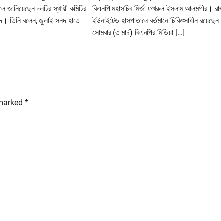
বলে জানিয়েছেন দলটির স্থায়ী কমিটির
বিএনপি মহাসচিব মির্জা ফখরুল ইসলাম আলমগীর। রা
দ। তিনি বলেন, জুলাই সনদ হাতে
ইউনাইটেড হাসপাতালে বর্তমানে চিকিৎসাধীন রয়েছেন
সোমবার (৩ মার্চ) বিএনপির মিডিয়া […]
 marked
*