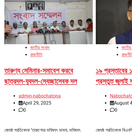
জাতীয় সংবাদ
জাতীয়
রাজনীতি
রাজনী
তারুণ্য সেমিনার-সমাবেশ করবে
১৯ প্রস্তাবের
ছাত্রদল-যুবদল-স্বেচ্ছাসেবক দল
প্রস্তুত জুলাই স
admin-nabochatona
Nabochat
April 29, 2025
August 4
0
0
জ্যেষ্ঠ প্রতিবেদক ‘তারুণ্যের ভবিষ্যৎ ভাবনা, ভবিষ্যৎ
জ্যেষ্ঠ প্রতিবেদক বিএ