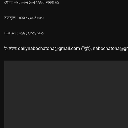
ফোনঃ +৮৮০২-৪১০৫২২৯০ অথবা ৯১
মফস্বল : ০১৯১২৩৩৪০৯৩
মফস্বল : ০১৯১২৩৩৪০৯৩
ই-মেইল: dailynabochatona@gmail.com (প্রিন্ট), nabochatona@g