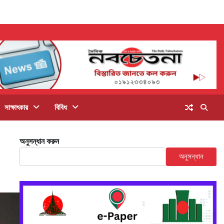
সাক্ষাৎকার
বিবিধ
অনুসন্ধান করুন
অনুসন্ধান