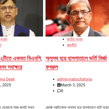
 সংবাদ
জাতীয় সংবাদ
তি
রাজনীতি
 ১২টিতে একমত বিএনপি,
অসুস্থ হয়ে হাসপাতালে ভর্তি মির্জা
নদ স্বাক্ষরে
ফখরুল
ona Desk
admin-nabochatona
, 2025
March 3, 2025
0
নপি যেকোনো সময় জুলাই সনদে
জ্যেষ্ঠ প্রতিবেদক অসুস্থ হয়ে হাসপাতালে ভর্তি হয়ে