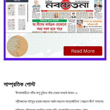
সাম্প্রতিক পোস্ট
নীলফামারীতে নদীর বালু চুরিতে বাঁধা দেয়ায় সংঘর্ষে আহত- ৬
শ্রীমঙ্গলের সাইফুর রহমান জাবেদ অর্জন করলেন আন্তর্জাতিক ‘গোল্ডেন কীস’ সম্মাননা