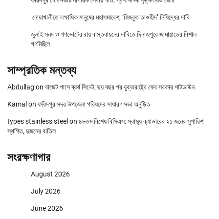
ফরিদপুর পৌরসভায় নাগরিক সেবায় গতি, প্রশাসনিক শৃঙ্খলায়ও জোর
নোয়াখালীতে লক্ষাধিক মানুষের মহাসমাবেশ, ‘হিজবুত তাওহীদ’ নিষিদ্ধের দাবি
জুলাই সনদ ও গণভোটের রায় বাস্তবায়নের দাবিতে দিনাজপুরে জামায়াতের বিশাল
গণমিছিল
সাম্প্রতিক মন্তব্য
Abdullag
on
বাজেট পাসে ব্যর্থ সিনেট, ছয় বছর পর যুক্তরাষ্ট্রে ফের সরকার শাটডাউন
Kamal
on
ফরিদপুর সদর উপজেলা পরিষদের সাধারণ সভা অনুষ্ঠিত
types stainless steel
on
৪৮তম বিশেষ বিসিএস: স্বাস্থ্য ক্যাডারের ২১ জনের সুপারিশ
স্থগিত, দুজনের বাতিল
সংরক্ষণাগার
August 2026
July 2026
June 2026