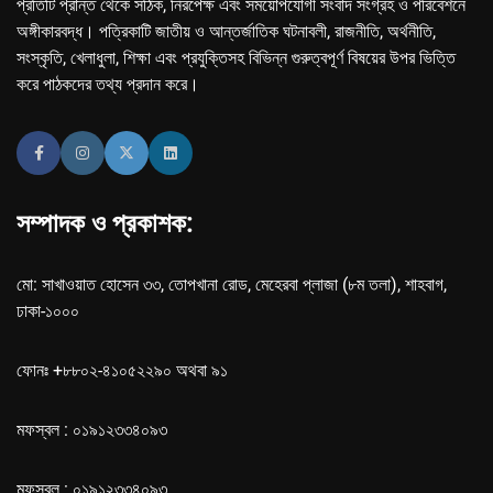
প্রতিটি প্রান্ত থেকে সঠিক, নিরপেক্ষ এবং সময়োপযোগী সংবাদ সংগ্রহ ও পরিবেশনে
অঙ্গীকারবদ্ধ। পত্রিকাটি জাতীয় ও আন্তর্জাতিক ঘটনাবলী, রাজনীতি, অর্থনীতি,
সংস্কৃতি, খেলাধুলা, শিক্ষা এবং প্রযুক্তিসহ বিভিন্ন গুরুত্বপূর্ণ বিষয়ের উপর ভিত্তি
করে পাঠকদের তথ্য প্রদান করে।
সম্পাদক ও প্রকাশক:
মো: সাখাওয়াত হোসেন ৩৩, তোপখানা রোড, মেহেরবা প্লাজা (৮ম তলা), শাহবাগ,
ঢাকা-১০০০
ফোনঃ +৮৮০২-৪১০৫২২৯০ অথবা ৯১
মফস্বল : ০১৯১২৩৩৪০৯৩
মফস্বল : ০১৯১২৩৩৪০৯৩