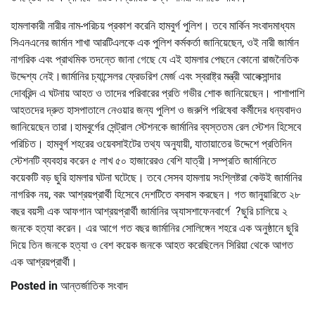
হামলাকারী নারীর নাম-পরিচয় প্রকাশ করেনি হামবুর্গ পুলিশ। তবে মার্কিন সংবাদমাধ্যম
সিএনএনের জার্মান শাখা আরটিএলকে এক পুলিশ কর্মকর্তা জানিয়েছেন, ওই নারী জার্মান
নাগরিক এবং প্রাথমিক তদন্তে জানা গেছে যে এই হামলার পেছনে কোনো রাজনৈতিক
উদ্দেশ্য নেই।জার্মানির চ্যান্সেলর ফ্রেডরিশ মের্জ এবং স্বরাষ্ট্র মন্ত্রী আলেক্সান্দার
দোবরিন্দ এ ঘটনায় আহত ও তাদের পরিবারের প্রতি গভীর শোক জানিয়েছেন। পাশাপাশি
আহতদের দ্রুত হাসপাতালে নেওয়ার জন্য পুলিশ ও জরুপি পরিষেবা কর্মীদের ধন্যবাদও
জানিয়েছেন তারা।হামবুর্গের সেন্ট্রাল স্টেশনকে জার্মানির ব্যস্ততম রেল স্টেশন হিসেবে
পরিচিত। হামবুর্গ শহরের ওয়েবসাইটের তথ্য অনুযায়ী, যাতায়াতের উদ্দেশে প্রতিদিন
স্টেশনটি ব্যবহার করেন ৫ লাখ ৫০ হাজারেরও বেশি যাত্রী।সম্প্রতি জার্মানিতে
কয়েকটি বড় ছুরি হামলার ঘটনা ঘটেছে। তবে সেসব হামলায় সংশ্লিষ্টরা কেউই জার্মানির
নাগরিক নয়, বরং আশ্রয়প্রার্থী হিসেবে দেশটিতে বসবাস করছেন। গত জানুয়ারিতে ২৮
বছর বয়সী এক আফগান আশ্রয়প্রার্থী জার্মানির অ্যাসশাফেনবার্গে ?ছুরি চালিয়ে ২
জনকে হত্যা করেন। এর আগে গত বছর জার্মানির সোলিঙ্গেন শহরে এক অনুষ্ঠানে ছুরি
দিয়ে তিন জনকে হত্যা ও বেশ কয়েক জনকে আহত করেছিলেন সিরিয়া থেকে আগত
এক আশ্রয়প্রার্থী।
Posted in
আন্তর্জাতিক সংবাদ