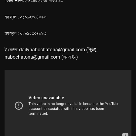
ফোনঃ +৮৮০২-৪১০৫২২৯০ অথবা ৯১
মফস্বল : ০১৯১২৩৩৪০৯৩
মফস্বল : ০১৯১২৩৩৪০৯৩
ই-মেইল: dailynabochatona@gmail.com (প্রিন্ট),
nabochatona@gmail.com (অনলাইন)