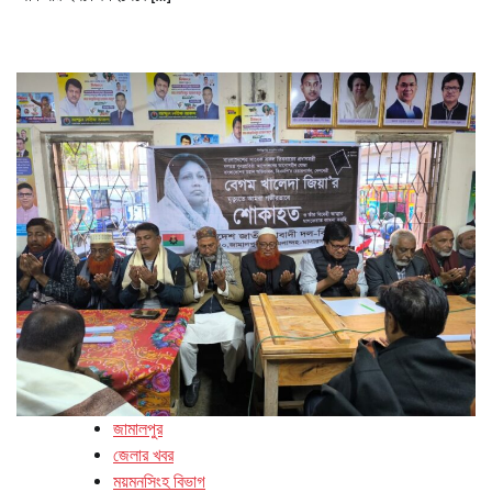
জামালপুর
জেলার খবর
ময়মনসিংহ বিভাগ