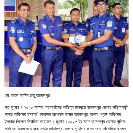
মো. রুহুল আমিন রাজু,জামালপুর
গত জুলাই / ২০২৫ মাসের পারফর্মেন্সের অভিন্ন মানদন্ডে জামালপুর জেলার সড়িষাবাড়ী
থানার অফিসার ইনচার্জ মোহাম্মদ রাশেদুল হাসান জামালপুর জেলার শ্রেষ্ঠ অফিসার
ইনচার্জ হিসেবে নির্বাচিত হয়েছেন। জুলাই /২০২৫ ইং মাসে জামালপুর জেলার পুলিশ
লাইনের ড্রিলসেডে এক সভায় জামালপুর জেলার সুযোগ্য জনবান্ধন, সাংবাদিক বান্ধব