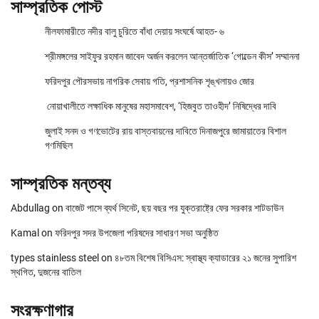
সাম্প্রতিক পোস্ট
নীলফামারীতে নদীর বালু চুরিতে বাঁধা দেয়ায় সংঘর্ষে আহত- ৬
শ্রীমঙ্গলের সাইফুর রহমান জাবেদ অর্জন করলেন আন্তর্জাতিক ‘গোল্ডেন কীস’ সম্মাননা
ফরিদপুর পৌরসভায় নাগরিক সেবায় গতি, প্রশাসনিক শৃঙ্খলায়ও জোর
নোয়াখালীতে লক্ষাধিক মানুষের মহাসমাবেশ, ‘হিজবুত তাওহীদ’ নিষিদ্ধের দাবি
জুলাই সনদ ও গণভোটের রায় বাস্তবায়নের দাবিতে দিনাজপুরে জামায়াতের বিশাল
গণমিছিল
সাম্প্রতিক মন্তব্য
Abdullag
on
বাজেট পাসে ব্যর্থ সিনেট, ছয় বছর পর যুক্তরাষ্ট্রে ফের সরকার শাটডাউন
Kamal
on
ফরিদপুর সদর উপজেলা পরিষদের সাধারণ সভা অনুষ্ঠিত
types stainless steel
on
৪৮তম বিশেষ বিসিএস: স্বাস্থ্য ক্যাডারের ২১ জনের সুপারিশ
স্থগিত, দুজনের বাতিল
সংরক্ষণাগার