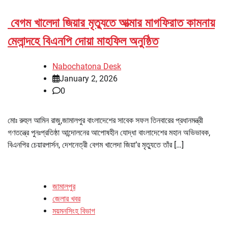
বেগম খালেদা জিয়ার মৃত্যুতে আত্মার মাগফিরাত কামনায়
মেলান্দহে বিএনপি দোয়া মাহফিল অনুষ্ঠিত
Nabochatona Desk
January 2, 2026
0
মোঃ রুহুল আমিন রাজু,জামালপুর বাংলাদেশের সাবেক সফল তিনবারের প্রধানমন্ত্রী
গণতন্ত্রে পুনঃপ্রতিষ্ঠা আন্দোলনের আপোষহীন যোদ্ধা বাংলাদেশের মহান অভিভাবক,
বিএনপির চেয়ারপার্সন, দেশনেত্রী বেগম খালেদা জিয়া’র মৃত্যুতে তাঁর […]
জামালপুর
জেলার খবর
ময়মনসিংহ বিভাগ