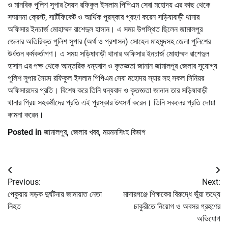
ও মানবিক পুলিশ সুপার সৈয়দ রফিকুল ইসলাম পিপিএম সেবা মহোদয় এর কাছ থেকে
সম্মাননা ক্রেস্ট, সার্টিফিকেট ও আর্থিক পুরস্কার গ্রহণ করেন সড়িষাবাড়ী থানার
অফিসার ইনচার্জ মোহাম্মদ রাশেদুল হাসান। এ সময় উপস্থিত ছিলেন জামালপুর
জেলার অতিরিক্ত পুলিশ সুপার (অর্থ ও প্রশাসন) সোহেল মাহমুদসহ জেলা পুলিশের
উর্ধতন কর্মকর্তাগণ। এ সময় সড়িষাবাড়ী থানার অফিসার ইনচার্জ মোহাম্মদ রাশেদুল
হাসান এর পক্ষ থেকে আন্তরিক ধন্যবাদ ও কৃতজ্ঞতা জানান জামালপুর জেলার সুযোগ্য
পুলিশ সুপার সৈয়দ রফিকুল ইসলাম পিপিএম সেবা মহোদয় স্যার সহ সকল সিনিয়র
অফিসারদের প্রতি। বিশেষ করে তিনি ধন্যবাদ ও কৃতজ্ঞতা জানান তার সড়িষাবাড়ী
থানার প্রিয় সহকর্মীদের প্রতি এই পুরস্কার উৎসর্গ করেন। তিনি সকলের প্রতি দোয়া
কামনা করেন।
Posted in
জামালপুর
,
জেলার খবর
,
ময়মনসিংহ বিভাগ
Post
Previous:
Next:
navigation
পেকুয়ায় সড়ক দুর্ঘটনায় জামায়াত নেতা
মাদারগঞ্জে শিক্ষকের বিরুদ্ধে ভুঁয়া তথ্যে
নিহত
চাকুরীতে নিয়োগ ও অবসর গ্রহণের
অভিযোগ