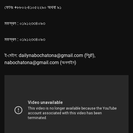
ফোনঃ +৮৮০২-৪১০৫২২৯০ অথবা ৯১
মফস্বল : ০১৯১২৩৩৪০৯৩
মফস্বল : ০১৯১২৩৩৪০৯৩
ই-মেইল: dailynabochatona@gmail.com (প্রিন্ট),
nabochatona@gmail.com (অনলাইন)