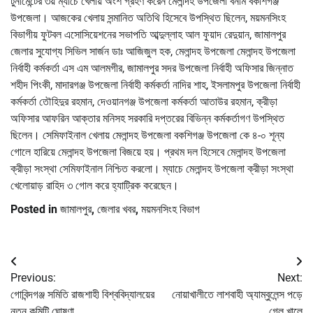
টুনামেন্টের ৩য় ম্যাচে খেলায় অংশ গ্রহণ করেন মেলান্দহ উপজেলা বনাম বকশিগঞ্জ
উপজেলা। আজকের খেলায় সন্মানিত অতিথি হিসেবে উপস্থিত ছিলেন, ময়মনসিংহ
বিভাগীয় ফুটবল এসোসিয়েশনের সভাপতি আব্দুল্লাহ আল ফুয়াদ রেদুয়ান, জামালপুর
জেলার সুযোগ্য সিভিল সার্জন ডাঃ আজিজুল হক, মেলান্দহ উপজেলা মেলান্দহ উপজেলা
নির্বাহী কর্মকর্তা এস এম আলমগীর, জামালপুর সদর উপজেলা নির্বাহী অফিসার জিন্নাত
শহীদ পিংকী, মাদারগঞ্জ উপজেলা নির্বাহী কর্মকর্তা নাদির শাহ, ইসলামপুর উপজেলা নির্বাহী
কর্মকর্তা তৌহিদুর রহমান, দেওয়ানগঞ্জ উপজেলা কর্মকর্তা আতাউর রহমান, ক্রীড়া
অফিসার আফরিন আক্তার মনিসহ সরকারি দপ্তরের বিভিন্ন কর্মকর্তাগণ উপস্থিত
ছিলেন। সেমিফাইনাল খেলায় মেলান্দহ উপজেলা বকশিগঞ্জ উপজেলা কে ৪-০ শূন্য
গোলে হারিয়ে মেলান্দহ উপজেলা বিজয়ে হয়। প্রথম দল হিসেবে মেলান্দহ উপজেলা
ক্রীড়া সংস্থা সেমিফাইনাল নিশ্চিত করলো। ম্যাচে মেলান্দহ উপজেলা ক্রীড়া সংস্থা
খেলোয়াড় রাহিদ ৩ গোল করে হ্যাট্রিক করেছেন।
Posted in
জামালপুর
,
জেলার খবর
,
ময়মনসিংহ বিভাগ
Post
Previous:
Next:
navigation
গোবিন্দগঞ্জ সমিতি রাজশাহী বিশ্ববিদ্যালয়ের
নোয়াখালীতে লাশবাহী অ্যাম্বুলেন্স পড়ে
নতুন কমিটি ঘোষণা
গেল খালে