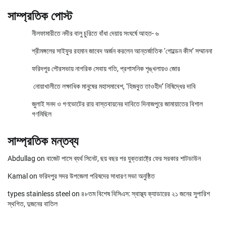
সাম্প্রতিক পোস্ট
নীলফামারীতে নদীর বালু চুরিতে বাঁধা দেয়ায় সংঘর্ষে আহত- ৬
শ্রীমঙ্গলের সাইফুর রহমান জাবেদ অর্জন করলেন আন্তর্জাতিক ‘গোল্ডেন কীস’ সম্মাননা
ফরিদপুর পৌরসভায় নাগরিক সেবায় গতি, প্রশাসনিক শৃঙ্খলায়ও জোর
নোয়াখালীতে লক্ষাধিক মানুষের মহাসমাবেশ, ‘হিজবুত তাওহীদ’ নিষিদ্ধের দাবি
জুলাই সনদ ও গণভোটের রায় বাস্তবায়নের দাবিতে দিনাজপুরে জামায়াতের বিশাল
গণমিছিল
সাম্প্রতিক মন্তব্য
Abdullag
on
বাজেট পাসে ব্যর্থ সিনেট, ছয় বছর পর যুক্তরাষ্ট্রে ফের সরকার শাটডাউন
Kamal
on
ফরিদপুর সদর উপজেলা পরিষদের সাধারণ সভা অনুষ্ঠিত
types stainless steel
on
৪৮তম বিশেষ বিসিএস: স্বাস্থ্য ক্যাডারের ২১ জনের সুপারিশ
স্থগিত, দুজনের বাতিল