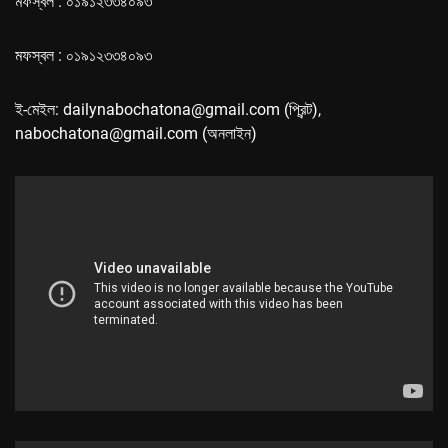
মফস্বল : ০১৯১২৩৩৪০৯৩
মফস্বল : ০১৯১২৩৩৪০৯৩
ই-মেইল: dailynabochatona@gmail.com (প্রিন্ট),
nabochatona@gmail.com (অনলাইন)