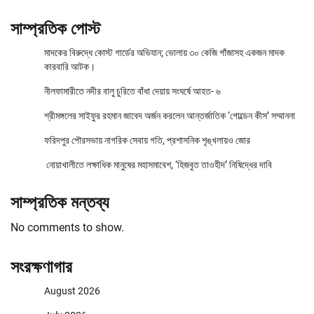
সাম্প্রতিক পোস্ট
মাদকের বিরুদ্ধে কোস্ট গার্ডের অভিযান; ভোলায় ৩০ কেজি গাঁজাসহ একজন মাদক
কারবারি আটক।
নীলফামারীতে নদীর বালু চুরিতে বাঁধা দেয়ায় সংঘর্ষে আহত- ৬
শ্রীমঙ্গলের সাইফুর রহমান জাবেদ অর্জন করলেন আন্তর্জাতিক ‘গোল্ডেন কীস’ সম্মাননা
ফরিদপুর পৌরসভায় নাগরিক সেবায় গতি, প্রশাসনিক শৃঙ্খলায়ও জোর
নোয়াখালীতে লক্ষাধিক মানুষের মহাসমাবেশ, ‘হিজবুত তাওহীদ’ নিষিদ্ধের দাবি
সাম্প্রতিক মন্তব্য
No comments to show.
সংরক্ষণাগার
August 2026