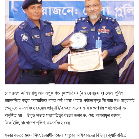
মোঃ রুহুল আমিন রাজু জামালপুরঃ গত বৃহস্পতিবার (২৭ ফেব্রুয়ারি) জেলা পুলিশ
ময়মনসিংহ কর্তৃক আয়োজিত গাবরাখালী গারো পাহাড় পর্যটনকেন্দ্র নিথোয়া মঞ্চ হালুয়াঘাট
ভেন্যুতে ময়মনসিংহ রেঞ্জের জানুয়ারি/২০২৫ মাসের মাসিক অপরাধ পর্যালোচনা সভা
অনুষ্ঠিত হয়। উক্ত সভায় সভাপতিত্ব করেন জনাব ড. মোঃ আশরাফুর রহমান;
ডিআইজি, বাংলাদেশ পুলিশ, ময়মনসিংহ রেঞ্জ।
সভার শুরুতে ময়মনসিংহ রেঞ্জাধীন জেলা সমূহের অফিসারদের বিভিন্ন ক্যাটাগরিতে