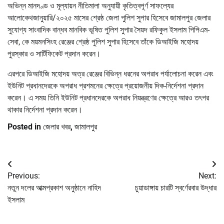
অভিন্ন মানদণ্ড ও মূল্যায়ন নীতিমালা অনুযায়ী কৃতিত্বপূর্ণ সাফল্যের
আলোকেথজানুয়ারি/২০২৫ মাসের শ্রেষ্ঠ জেলা পুলিশ সুপার হিসেবে জামালপুর জেলার
সুযোগ্য সাংবাদিক বান্ধব মানবিক ভূষিত পুলিশ সুপার সৈয়দ রফিকুল ইসলাম পিপিএম-
সেবা, কে ময়মনসিংহ রেঞ্জের শ্রেষ্ঠ পুলিশ সুপার হিসেবে তাঁকে ডিআইজি মহোদয়
পুরস্কার ও সার্টিফিকেট প্রদান করেন।
এরপরে ডিআইজি মহোদয় অত্র রেঞ্জের বিভিন্ন ধরনের অপরাধ পর্যালোচনা করেন এবং
ইউনিট প্রধানদেরকে অপরাধ প্রশমনের ক্ষেত্রে প্রয়োজনীয় দিক-নির্দেশনা প্রদান
করেন। এ সময় তিনি ইউনিট প্রধানদেরকে অপরাধ নিয়ন্ত্রণের ক্ষেত্রে আরও তৎপর
থাকার নির্দেশনা প্রদান করেন।
Posted in
জেলার খবর
,
জামালপুর
Post
Previous:
Next:
navigation
নতুন দলের আত্মপ্রকাশ অনুষ্ঠানে নাহিদ
চুয়াডাঙ্গায় চারটি স্বর্ণেরবার উদ্ধার
ইসলাম