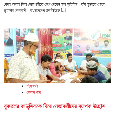
বেগম খালেদা জিয়া নোয়াখালীতে রেখে গেছেন নানা ম্মৃতিচিহৃ। তাঁর মৃত্যুতে শোকে
মুহ্যমান জেলাবাসী। বাংলাদেশের রাজনীতিতে […]
পটুয়াখালী
জেলার খবর
যুবদলের কাউন্সিলকে ঘিরে নেতাকর্মীদের ব্যাপক উচ্ছাস