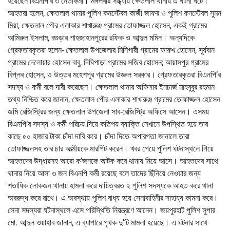
হয়েছেন বিএনপি’র ৩ নেতাকর্মী। মঙ্গলবার সন্ধ্যায় ক্ষেতলাল থানায় এ ঘটনা ঘটে।
আহতরা হলেন, ক্ষেতলাল থানার পুলিশ কনস্টেবল কাজী জাফর ও পুলিশ কনস্টেবল সুমন
মিয়া, ক্ষেতলাল পৌর এলাকার শাখারুঞ্জ গ্রামের তোফাজ্জল হোসেন, একই গ্রামের
আমিরুল ইসলাম, বগুড়ার শাহজাহানপুরের রফিক ও আব্দুল মমিন। অন্যদিকে
গ্রেফতারকৃতরা হলেন- ক্ষেতলাল উপজেলার মিনিগারী গ্রামের ফারুখ হোসেন, সূর্যবান
গ্রামের দেলোয়ার হোসেন বাবু, দিঘিপাড়া গ্রামের সজিব হোসেন; আয়াসপুর গ্রামের
বিপ্লব হোসেন, ও উত্তর মহেশপুর গ্রামের উজ্জল সরকার। গ্রেফতারকৃতরা বিএনপি’র
সদস্য ও কর্মী বলে দাবী করেছেন। ক্ষেতলাল থানার অফিসার ইনচার্জ মাহবুবুর রহমান
তথ্য নিশ্চিত করে জানান, ক্ষেতলাল পৌর এলাকার শাখারুঞ্জ গ্রামের তোফাজ্জল হোসেন
জমি রেজিস্ট্রির জন্য ক্ষেতলাল উপজেলা সাব-রেজিস্ট্রি অফিসে আসেন। এসময়
বিএনপি‘র সদস্য ও কর্মী পরিচয় দিয়ে কতিপয় ব্যাক্তি সেখানে উপস্থিত হয়ে তার
কাছে ৫০ হাজার টাকা চাঁদা দাবি করে। চাঁদা দিতে অপারগতা জানালে তারা
তোফাজ্জলসহ তার চার আত্মীয়কে মারপিট করেন। খবর পেয়ে পুলিশ ঘটনাস্থলে গিয়ে
আহতদের উদ্ধারসহ আরো ক’জনকে আটক করে থানায় নিয়ে আসে। আহতদের সাথে
থানায় নিয়ে আসা ৩ জন বিএনপি কর্মী রয়েছে বলে তাদের ছিঁনিয়ে নেওয়ার জন্য
শতাধিক লোকজন থানায় হামলা করে দায়িত্বরত ২ পুলিশ সদস্যকে আহত করে থানা
অবরুদ্ধ করে রাখে। এ অবস্থায় পুলিশ বাধ্য হয়ে সেনাবাহিনীর সাহায্য কামনা করে।
সেনা সদস্যরা ঘটনাস্থলে এসে পরিস্থিতি নিয়ন্ত্রণে আনেন। জয়পুরহাট পুলিশ সুপার
মো. আব্দুল ওয়াহাব জানান, এ ব্যাপারে পৃথক দু’টি মামলা হয়েছে। এ ঘটনার সাথে