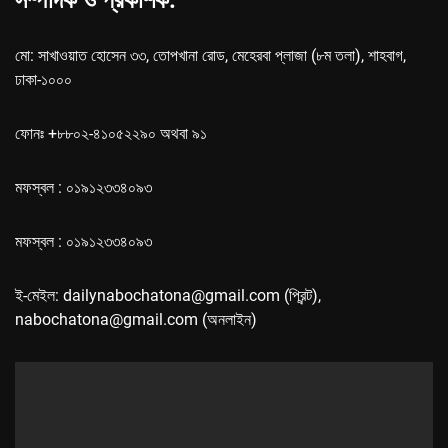
সম্পাদক ও প্রকাশক:
মো: সাখাওয়াত হোসেন ৩৩, তোপখানা রোড, মেহেরবা প্লাজা (৮ম তলা), শাহবাগ,
ঢাকা-১০০০
ফোনঃ +৮৮০২-৪১০৫২২৯০ অথবা ৯১
মফস্বল : ০১৯১২৩৩৪০৯৩
মফস্বল : ০১৯১২৩৩৪০৯৩
ই-মেইল: dailynabochatona@gmail.com (প্রিন্ট),
nabochatona@gmail.com (অনলাইন)