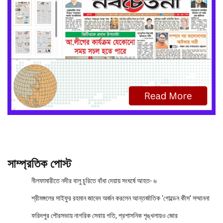
সাম্প্রতিক পোস্ট
নীলফামারীতে নদীর বালু চুরিতে বাঁধা দেয়ায় সংঘর্ষে আহত- ৬
শ্রীমঙ্গলের সাইফুর রহমান জাবেদ অর্জন করলেন আন্তর্জাতিক ‘গোল্ডেন কীস’ সম্মাননা
ফরিদপুর পৌরসভায় নাগরিক সেবায় গতি, প্রশাসনিক শৃঙ্খলায়ও জোর