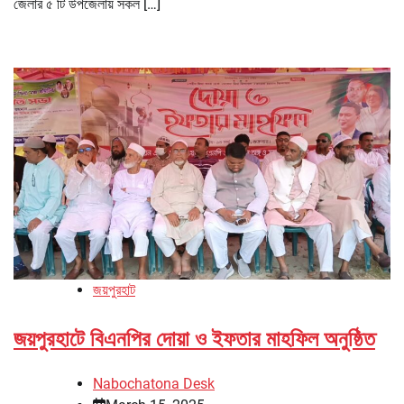
জেলার ৫ টি উপজেলায় সকল […]
জয়পুরহাট
জয়পুরহাটে বিএনপির দোয়া ও ইফতার মাহফিল অনুষ্ঠিত
Nabochatona Desk