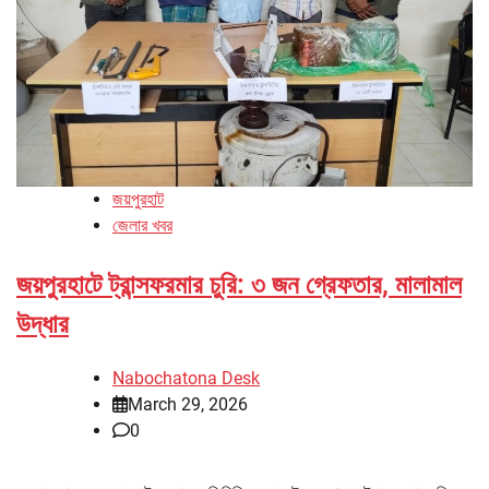
জয়পুরহাট
জেলার খবর
জয়পুরহাটে ট্রান্সফরমার চুরি: ৩ জন গ্রেফতার, মালামাল
উদ্ধার
Nabochatona Desk
March 29, 2026
0