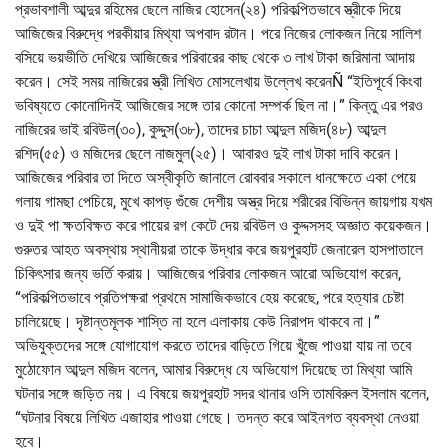
প্রভাবশালী আব্দুর রহিমের ছেলে নাজির হোসেন(২৪) পরিকল্পিতভাবে স্ত্রীকে দিয়ে
আজিজের বিরুদ্ধে পরকীয়ার মিথ্যা অপবাদ রটান। পরে নিজের লোকজন নিয়ে সালিশ
বসিয়ে ভয়ভীতি দেখিয়ে আজিজের পরিবারের কাছ থেকে ৩ লাখ টাকা জরিমানা আদায়
করেন। সেই সময় নাজিরের স্ত্রী লিখিত মোসলেখায় উল্লেখ করেনÑ “ইতিপূর্বে কিংবা
ভবিষ্যতে কোনোদিনই আজিজের সঙ্গে তার কোনো সম্পর্ক ছিল না।” কিন্তু এর পরও
নাজিরের ভাই রবিউল(৩০), কুদ্দুস(৩৮), তাদের চাচা আব্দুল মজিদ(৪৮) আব্দুল
রশিদ(৫৫) ও মজিদের ছেলে নাজমুল(২৫)। আবারও দুই লাখ টাকা দাবি করেন।
আজিজের পরিবার তা দিতে অস্বীকৃতি জানালে রোববার সকালে ধানক্ষেতে একা পেয়ে
গলায় গামছা পেচিয়ে, মুখে কাপড় গুঁজে দেশীয় অস্ত্র দিয়ে শরীরের বিভিন্ন জায়গায় যখম
ও দুই পা ক্ষতবিক্ষত করে পায়ের রগ কেটে দেয় রবিউল ও কুদ্দসসহ অজ্ঞাত কয়েকজন।
গুরুতর আহত অবস্থায় স্থানীয়রা তাকে উদ্ধার করে জয়পুরহাট জেনারেল হাসপাতালে
চিকিৎসার জন্য ভর্তি করায়। আজিজের পরিবার লোকজন আরো অভিযোগ করেন,
“পরিকল্পিতভাবে প্রতিপক্ষরা প্রথমে সামাজিকভাবে হেয় করেছে, পরে হত্যার চেষ্টা
চালিয়েছে। দৃষ্টান্তমূলক শাস্তি না হলে এলাকায় কেউ নিরাপদ থাকবে না।”
অভিযুক্তদের সঙ্গে যোগাযোগ করতে তাদের বাড়িতে গিয়ে খুঁজে পাওয়া যায় না তবে
মুঠোফোন আব্দুল মজিদ বলেন, আমার বিরুদ্ধে যে অভিযোগ দিয়েছে তা মিথ্যা আমি
ঘটনার সঙ্গে জড়িত নয়। এ বিষয়ে জয়পুরহাট সদর থানার ওসি তামবিরুল ইসলাম বলেন,
“ঘটনার বিষয়ে লিখিত এজাহার পাওয়া গেছে। তদন্ত করে আইনগত ব্যবস্থা নেওয়া
হবে।