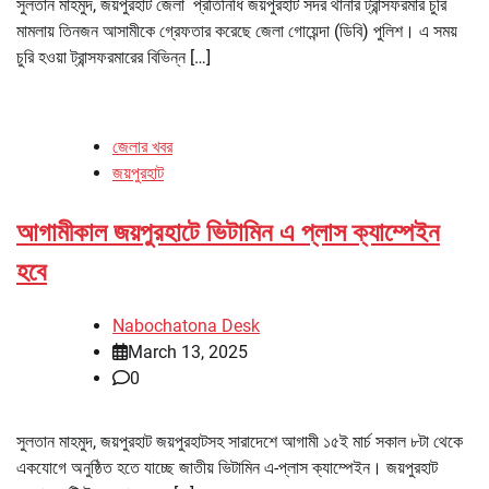
সুলতান মাহমুদ, জয়পুরহাট জেলা প্রতিনিধি জয়পুরহাট সদর থানার ট্রান্সফরমার চুরি
মামলায় তিনজন আসামীকে গ্রেফতার করেছে জেলা গোয়েন্দা (ডিবি) পুলিশ। এ সময়
চুরি হওয়া ট্রান্সফরমারের বিভিন্ন […]
জেলার খবর
জয়পুরহাট
আগামীকাল জয়পুরহাটে ভিটামিন এ প্লাস ক্যাম্পেইন
হবে
Nabochatona Desk
March 13, 2025
0
সুলতান মাহমুদ, জয়পুরহাট জয়পুরহাটসহ সারাদেশে আগামী ১৫ই মার্চ সকাল ৮টা থেকে
একযোগে অনুষ্ঠিত হতে যাচ্ছে জাতীয় ভিটামিন এ-প্লাস ক্যাম্পেইন। জয়পুরহাট