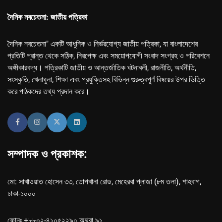
দৈনিক নবচেতনা: জাতীয় পত্রিকা
দৈনিক নবচেতনা" একটি আধুনিক ও নির্ভরযোগ্য জাতীয় পত্রিকা, যা বাংলাদেশের
প্রতিটি প্রান্ত থেকে সঠিক, নিরপেক্ষ এবং সময়োপযোগী সংবাদ সংগ্রহ ও পরিবেশনে
অঙ্গীকারবদ্ধ। পত্রিকাটি জাতীয় ও আন্তর্জাতিক ঘটনাবলী, রাজনীতি, অর্থনীতি,
সংস্কৃতি, খেলাধুলা, শিক্ষা এবং প্রযুক্তিসহ বিভিন্ন গুরুত্বপূর্ণ বিষয়ের উপর ভিত্তি
করে পাঠকদের তথ্য প্রদান করে।
সম্পাদক ও প্রকাশক:
মো: সাখাওয়াত হোসেন ৩৩, তোপখানা রোড, মেহেরবা প্লাজা (৮ম তলা), শাহবাগ,
ঢাকা-১০০০
ফোনঃ +৮৮০২-৪১০৫২২৯০ অথবা ৯১