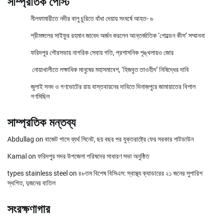
সাম্প্রতিক পোস্ট
নীলফামারীতে নদীর বালু চুরিতে বাঁধা দেয়ায় সংঘর্ষে আহত- ৬
শ্রীমঙ্গলের সাইফুর রহমান জাবেদ অর্জন করলেন আন্তর্জাতিক ‘গোল্ডেন কীস’ সম্মাননা
ফরিদপুর পৌরসভায় নাগরিক সেবায় গতি, প্রশাসনিক শৃঙ্খলায়ও জোর
নোয়াখালীতে লক্ষাধিক মানুষের মহাসমাবেশ, ‘হিজবুত তাওহীদ’ নিষিদ্ধের দাবি
জুলাই সনদ ও গণভোটের রায় বাস্তবায়নের দাবিতে দিনাজপুরে জামায়াতের বিশাল
গণমিছিল
সাম্প্রতিক মন্তব্য
Abdullag
on
বাজেট পাসে ব্যর্থ সিনেট, ছয় বছর পর যুক্তরাষ্ট্রে ফের সরকার শাটডাউন
Kamal
on
ফরিদপুর সদর উপজেলা পরিষদের সাধারণ সভা অনুষ্ঠিত
types stainless steel
on
৪৮তম বিশেষ বিসিএস: স্বাস্থ্য ক্যাডারের ২১ জনের সুপারিশ
স্থগিত, দুজনের বাতিল
সংরক্ষণাগার