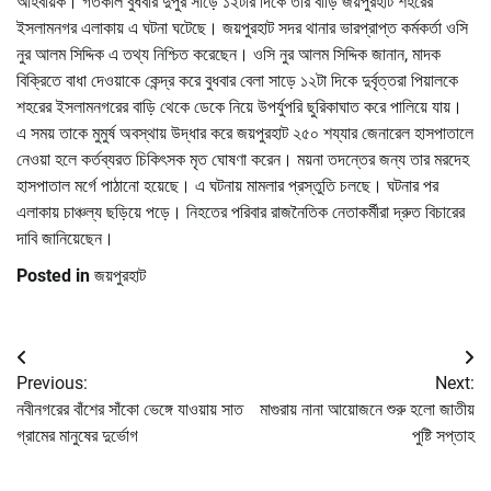
আহবায়ক। গতকাল বুধবার দুপুর সাড়ে ১২টার দিকে তার বাড়ি জয়পুরহাট শহরের
ইসলামনগর এলাকায় এ ঘটনা ঘটেছে। জয়পুরহাট সদর থানার ভারপ্রাপ্ত কর্মকর্তা ওসি
নুর আলম সিদ্দিক এ তথ্য নিশ্চিত করেছেন। ওসি নুর আলম সিদ্দিক জানান, মাদক
বিক্রিতে বাধা দেওয়াকে কেন্দ্র করে বুধবার বেলা সাড়ে ১২টা দিকে দুর্বৃত্তরা পিয়ালকে
শহরের ইসলামনগরের বাড়ি থেকে ডেকে নিয়ে উপর্যুপরি ছুরিকাঘাত করে পালিয়ে যায়।
এ সময় তাকে মুমুর্ষ অবস্থায় উদ্ধার করে জয়পুরহাট ২৫০ শয্যার জেনারেল হাসপাতালে
নেওয়া হলে কর্তব্যরত চিকিৎসক মৃত ঘোষণা করেন। ময়না তদন্তের জন্য তার মরদেহ
হাসপাতাল মর্গে পাঠানো হয়েছে। এ ঘটনায় মামলার প্রস্তুতি চলছে। ঘটনার পর
এলাকায় চাঞ্চল্য ছড়িয়ে পড়ে। নিহতের পরিবার রাজনৈতিক নেতাকর্মীরা দ্রুত বিচারের
দাবি জানিয়েছেন।
Posted in
জয়পুরহাট
Post
Previous:
Next:
navigation
নবীনগরের বাঁশের সাঁকো ভেঙ্গে যাওয়ায় সাত
মাগুরায় নানা আয়োজনে শুরু হলো জাতীয়
গ্রামের মানুষের দুর্ভোগ
পুষ্টি সপ্তাহ