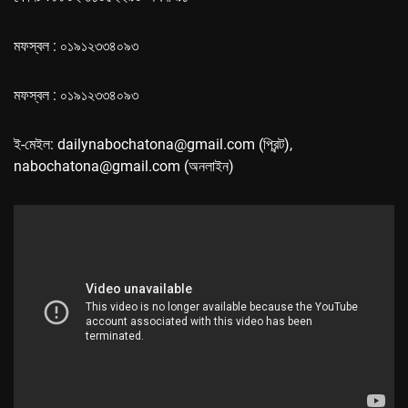
মফস্বল : ০১৯১২৩৩৪০৯৩
মফস্বল : ০১৯১২৩৩৪০৯৩
ই-মেইল: dailynabochatona@gmail.com (প্রিন্ট),
nabochatona@gmail.com (অনলাইন)