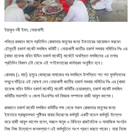
ইয়াকুব নবী ইমন, নোয়াখালী:
পবিত্র রমজান মাসে প্রতিদিন রোজাদার মানুষের জন্য ইফতারের আয়োজন করবেন
চৌমুহনী হকার্স মার্কেট মসজিদ কমিটি। নোয়াখালী জাতীয় হকার্স সমবায় সমিতির লিঃ এর
(খাজা হাফেজ মহিন উদ্দিন হকার্স মার্কেট) মার্কেটে অবস্থিত মসজিদের ২য় তলায়
প্রতিদিন বিকাল ৫টা থেকে এই গণইফতারের কার্যক্রম অনুষ্ঠিত হবে।
রোববার (২ মার্চ) দুপুরে জোহুরের নামাজের পর মসজিদে উপস্থিত শত শত মুসল্লিদের
সম্মুখে দাঁড়িয়ে এই ঘোষণা দেন নোয়াখালী জাতীয় হকার্স সমবায় সমিতির লিঃ এর (খাজা
হাফেজ মহিন উদ্দিন হকার্স মার্কেট) মার্কেট কমিটির চেয়ারম্যান, হকার্স মার্কেট মসজিদ
কমিটির সভাপতি ও জেলা বিএনপির ধর্ম বিষয়ক সম্পাদক হাজী আবুল কাশেম।
রমজানে হকার্স মার্কেট মসজিদ কমিটির পক্ষ থেকে সকল রোজাদার মানুষের জন্য
ইফতারে স্বাস্থ্যসম্মত পুষ্টিকর খাবার বিতরণের কর্মসূচি একটি মডেল কর্মসূচি উল্লেখ
করে হাজী আবুল কাশেম বলেন, সচ্ছল মানুষ ও বিভিন্ন রাজনৈতিক ও সামাজিক সংগঠন
নিজ নিজ উদ্যোগে জনকল্যাণে এই কর্মসূচিতে অংশ গ্রহণ করতে পারেন। যারা নিজে