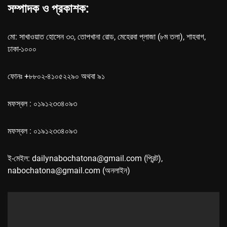
সম্পাদক ও প্রকাশক:
মো: সাখাওয়াত হোসেন ৩৩, তোপখানা রোড, মেহেরবা প্লাজা (৮ম তলা), শাহবাগ,
ঢাকা-১০০০
ফোনঃ +৮৮০২-৪১০৫২২৯০ অথবা ৯১
মফস্বল : ০১৯১২৩৩৪০৯৩
মফস্বল : ০১৯১২৩৩৪০৯৩
ই-মেইল: dailynabochatona@gmail.com (প্রিন্ট),
nabochatona@gmail.com (অনলাইন)