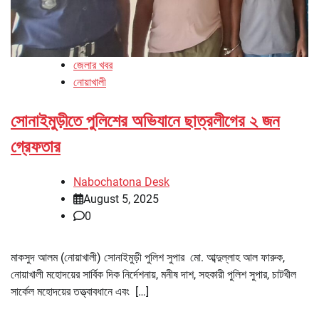
জেলার খবর
নোয়াখালী
সোনাইমুড়ীতে পুলিশের অভিযানে ছাত্রলীগের ২ জন
গ্রেফতার
Nabochatona Desk
August 5, 2025
0
মাকসুদ আলম (নোয়াখালী) সোনাইমুড়ী পুলিশ সুপার মো. আব্দুল্লাহ আল ফারুক,
নোয়াখালী মহোদয়ের সার্বিক দিক নির্দেশনায়, মনীষ দাশ, সহকারী পুলিশ সুপার, চাটখীল
সার্কেল মহোদয়ের তত্ত্বাবধানে এবং […]