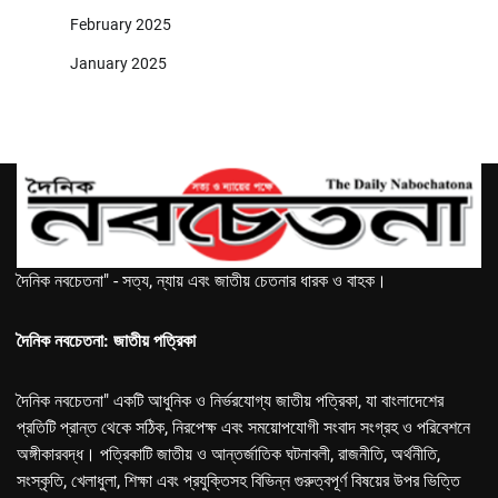
February 2025
January 2025
দৈনিক নবচেতনা" - সত্য, ন্যায় এবং জাতীয় চেতনার ধারক ও বাহক।
দৈনিক নবচেতনা: জাতীয় পত্রিকা
দৈনিক নবচেতনা" একটি আধুনিক ও নির্ভরযোগ্য জাতীয় পত্রিকা, যা বাংলাদেশের
প্রতিটি প্রান্ত থেকে সঠিক, নিরপেক্ষ এবং সময়োপযোগী সংবাদ সংগ্রহ ও পরিবেশনে
অঙ্গীকারবদ্ধ। পত্রিকাটি জাতীয় ও আন্তর্জাতিক ঘটনাবলী, রাজনীতি, অর্থনীতি,
সংস্কৃতি, খেলাধুলা, শিক্ষা এবং প্রযুক্তিসহ বিভিন্ন গুরুত্বপূর্ণ বিষয়ের উপর ভিত্তি