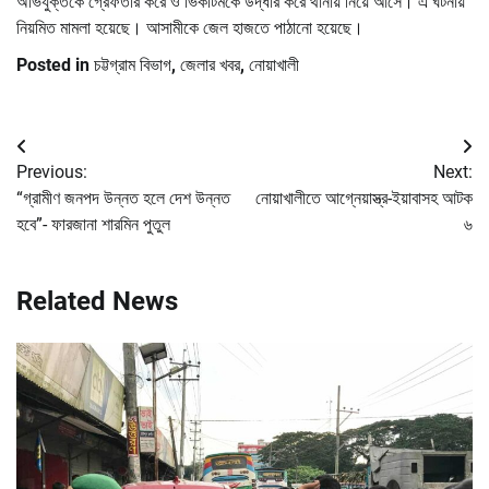
অভিযুক্তকে গ্রেফতার করে ও ভিকটিমকে উদ্ধার করে থানায় নিয়ে আসে। এ ঘটনায়
নিয়মিত মামলা হয়েছে। আসামীকে জেল হাজতে পাঠানো হয়েছে।
Posted in
চট্টগ্রাম বিভাগ
,
জেলার খবর
,
নোয়াখালী
Post
Previous:
Next:
navigation
“গ্রামীণ জনপদ উন্নত হলে দেশ উন্নত
নোয়াখালীতে আগ্নেয়াস্ত্র-ইয়াবাসহ আটক
হবে”- ফারজানা শারমিন পুতুল
৬
Related News