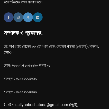
করে পাঠকদের তথ্য প্রদান করে।
সম্পাদক ও প্রকাশক:
মো: সাখাওয়াত হোসেন ৩৩, তোপখানা রোড, মেহেরবা প্লাজা (৮ম তলা), শাহবাগ,
ঢাকা-১০০০
ফোনঃ +৮৮০২-৪১০৫২২৯০ অথবা ৯১
মফস্বল : ০১৯১২৩৩৪০৯৩
মফস্বল : ০১৯১২৩৩৪০৯৩
ই-মেইল: dailynabochatona@gmail.com (প্রিন্ট),