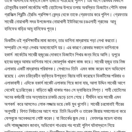
তাকে আদালতের মাধ্যমে জেল হাজতে পাঠিয়েছে পুলিশ। এর আগে রোববার বিকালে
চৌমুহনীর হকার্স মার্কেটের শাহী হোটেলের উপরে তলায় অবস্থিত ডিজাইন শৌলি নামক
গ্রাফিক্স প্রিন্টিং ট্রেনিং প্রশিক্ষণ কেন্দ্র থেকে তাকে গ্রেফতার করে পুলিশ। গ্রেফতার
সাবেরী নোয়াখালী সদর উপজেলার নোয়াখালী ইউনিয়নের চরএলাহী গ্রামের আবু
হানিফের বাড়ির আবু হানিফের পুত্র।
ভিকটিম ওই প্রশিক্ষার্থীর মামা জানান, তার ভাগিনা মাদ্রাসায় পড়া লেখা করতো।
সম্প্রতি সে পড়া লেখায় অমনোযোগি হয়। এর কারণে রোববার সকালে ভাগিনাকে
হকার্স মার্কেটের সাবেরী হুজুরের দোকানে ডিজাইন শিখার জন্য দিয়ে আসি। দুপুরে
ছাবের হুজুর আমার ভাগিনার সাথে জোরপূর্বক খারাপ কাজ করে। সাবেরী হুজুর তার নিজ
এলাকায় একটি মাদ্রাসার পরিবালক। সেখানেও তিনি এমন কাজ করেন বলে অভিযোগ
রয়েছে। এমন চরিত্রহীন ব্যক্তির উপযুক্ত বিচার দাবি করেছেন ভিকটিমের পরিবার ও
এলাকাবাসী। এদিকে হকার্স মার্কেট এলাকায় গিয়ে জানা যায়, আলা উদ্দিন সাবেরী আগে
থেকেই দু:চরিত্রের। বাড়িতে স্ত্রী থাকার পরও সে ভ্যাবিচারে লিপ্ত। শাহী হোটেলের
অনের কর্মচারী তার অত্যাচারে চাকরি ছেড়ে চলে গেছে। দীর্ঘদিন ধরে সাবেরী এমন
অপকর্ম করে আসলেও লোক লজ্জার ভয়ে কেউ মুখ খুলেনি। সাবেরী চরমোনাই পীরের
অনুসারী। বিগত নির্বাচনের আগে পরে তিনি বিএনপি ও তারেক জিয়ার সমালোচনা করে
ফেসবুকে অনেকগুলো পোষ্ট করেন। যা বিতর্কের জন্ম দেয়। বেগমগঞ্জ মডেল থানার
ওসি শামছুজ্জামান জানান, অভিযোগ পাওয়ার পর পরেই পুলিশ ঘটনাস্থলে গিয়ে