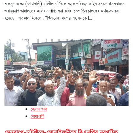
মাকসুদ আলম (নোয়াখালী) চাটখীল চাটখিলে সড়ক পরিবহন আইন ২০১৮ বাস্তবায়নে
ভ্রাম্যমাণ আদালতের অভিযান পরিচালনা করিয়া ১০গাড়ির চালকের অর্থদণ্ড করা
হয়েছে। গতকাল বিকেলে চাটখিল-ঢাকা রামগঞ্জ মহাসড়কে […]
জেলার খবর
নোয়াখালী
সেনবাগে-চাটখীলে-সোনাইমুড়ীতে বিএনপির নবগঠিত