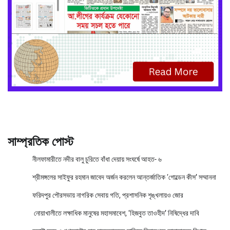
সাম্প্রতিক পোস্ট
নীলফামারীতে নদীর বালু চুরিতে বাঁধা দেয়ায় সংঘর্ষে আহত- ৬
শ্রীমঙ্গলের সাইফুর রহমান জাবেদ অর্জন করলেন আন্তর্জাতিক ‘গোল্ডেন কীস’ সম্মাননা
ফরিদপুর পৌরসভায় নাগরিক সেবায় গতি, প্রশাসনিক শৃঙ্খলায়ও জোর
নোয়াখালীতে লক্ষাধিক মানুষের মহাসমাবেশ, ‘হিজবুত তাওহীদ’ নিষিদ্ধের দাবি