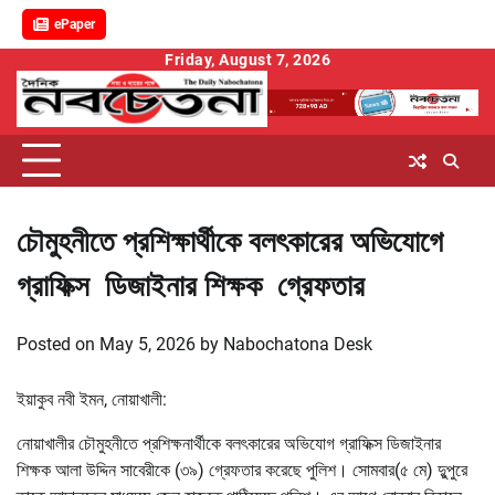
ePaper
Skip
Friday, August 7, 2026
to
content
চৌমুহনীতে প্রশিক্ষার্থীকে বলৎকারের অভিযোগে
গ্রাফিক্স ডিজাইনার শিক্ষক গ্রেফতার
Posted on
May 5, 2026
by
Nabochatona Desk
ইয়াকুব নবী ইমন, নোয়াখালী:
নোয়াখালীর চৌমুহনীতে প্রশিক্ষনার্থীকে বলৎকারের অভিযোগ গ্রাফিক্স ডিজাইনার
শিক্ষক আলা উদ্দিন সাবেরীকে (৩৯) গ্রেফতার করেছে পুলিশ। সোমবার(৫ মে) দুুপুরে