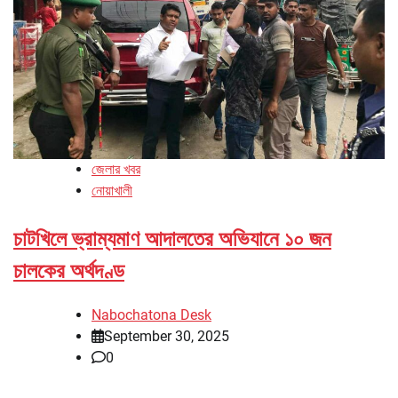
জেলার খবর
নোয়াখালী
চাটখিলে ভ্রাম্যমাণ আদালতের অভিযানে ১০ জন
চালকের অর্থদণ্ড
Nabochatona Desk
September 30, 2025
0