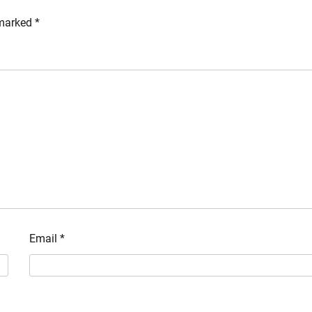
 marked
*
Email
*