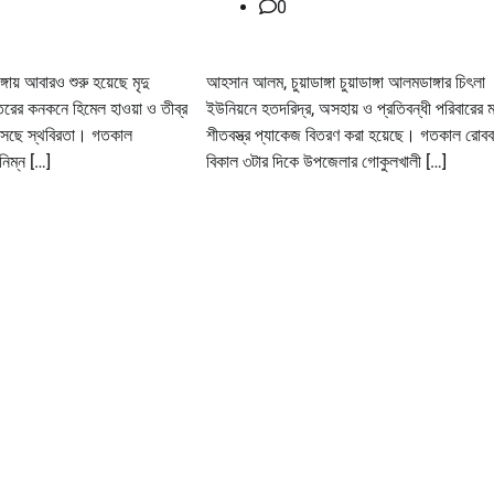
0
ডাঙ্গায় আবারও শুরু হয়েছে মৃদু
আহসান আলম, চুয়াডাঙ্গা চুয়াডাঙ্গা আলমডাঙ্গার চিৎলা
রের কনকনে হিমেল হাওয়া ও তীব্র
ইউনিয়নে হতদরিদ্র, অসহায় ও প্রতিবন্ধী পরিবারের 
সেছে স্থবিরতা। গতকাল
শীতবস্ত্র প্যাকেজ বিতরণ করা হয়েছে। গতকাল রোবব
নিম্ন […]
বিকাল ৩টার দিকে উপজেলার গোকুলখালী […]