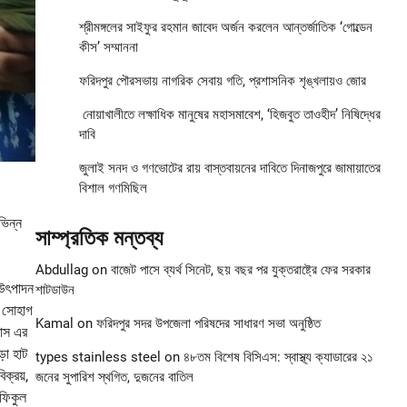
শ্রীমঙ্গলের সাইফুর রহমান জাবেদ অর্জন করলেন আন্তর্জাতিক ‘গোল্ডেন
কীস’ সম্মাননা
ফরিদপুর পৌরসভায় নাগরিক সেবায় গতি, প্রশাসনিক শৃঙ্খলায়ও জোর
নোয়াখালীতে লক্ষাধিক মানুষের মহাসমাবেশ, ‘হিজবুত তাওহীদ’ নিষিদ্ধের
দাবি
জুলাই সনদ ও গণভোটের রায় বাস্তবায়নের দাবিতে দিনাজপুরে জামায়াতের
বিশাল গণমিছিল
ভিন্ন
সাম্প্রতিক মন্তব্য
Abdullag
on
বাজেট পাসে ব্যর্থ সিনেট, ছয় বছর পর যুক্তরাষ্ট্রে ফের সরকার
 উৎপাদন
শাটডাউন
স সোহাগ
Kamal
on
ফরিদপুর সদর উপজেলা পরিষদের সাধারণ সভা অনুষ্ঠিত
বাস এর
়া হাট
types stainless steel
on
৪৮তম বিশেষ বিসিএস: স্বাস্থ্য ক্যাডারের ২১
ক্রয়,
জনের সুপারিশ স্থগিত, দুজনের বাতিল
রফিকুল