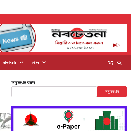
সাক্ষাৎকার
বিবিধ
অনুসন্ধান করুন
অনুসন্ধান