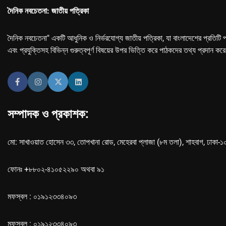
দৈনিক নবচেতনা: জাতীয় পত্রিকা
দৈনিক নবচেতনা" একটি আধুনিক ও নির্ভরযোগ্য জাতীয় পত্রিকা, যা বাংলাদেশের প্রতিটি প
এবং প্রযুক্তিসহ বিভিন্ন গুরুত্বপূর্ণ বিষয়ের উপর ভিত্তি করে পাঠকদের তথ্য প্রদান কর
সম্পাদক ও প্রকাশক:
মো: সাখাওয়াত হোসেন ৩৩, তোপখানা রোড, মেহেরবা প্লাজা (৮ম তলা), শাহবাগ, ঢাকা-
ফোনঃ +৮৮০২-৪১০৫২২৯০ অথবা ৯১
মফস্বল : ০১৯১২৩৩৪০৯৩
মফস্বল : ০১৯১২৩৩৪০৯৩