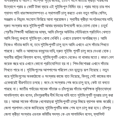
অপরিষ্কার ও অচল। সংশ্লিষ্ট সূত্র জানায়, ২০০৭ সালে জাতীয় ক্রীড়া পরিষদের
উদ্যোগে প্রায় ৪ কোটি টাকা ব্যয়ে এই সুইমিংপুল নির্মিত হয়। প্রায় সাড়ে চার লাখ
গ্যালন পানি ধারণক্ষমতাসম্পন্ন এ স্থাপনাটি চালু করতে এখন নতুন পানির মেশিন,
সরঞ্জাম ও বিদ্যুৎ সংযোগ ফিরিয়ে আনা প্রয়োজন। স্থানীয় ক্রীড়া সংগঠনগুলোর দাবি,
দ্রুত সংস্কার করে সুইমিংপুলটি আবার ব্যবহার উপযোগী করে তোলা হোক। চতুর্থ
শ্রেণীর শিক্ষার্থী আরিয়ানের ভাষ্য, আমি চাঁদপুর আউটার স্টেডিয়ামে প্রতিদিন খেলতে
আসি কিন্তু কখনো সুইমিংপুল খোলা দেখিনি। এখানে চারপাশ অপরিচ্ছন্ন। আমি
নিজেও সাঁতার জানি না, তবে সুইমিংপুলটি চালু হলে আমি এখানে এসে সাঁতার শিখতে
পারবো। আমি ও আমাদের বন্ধুদের দাবি, দ্রুত সুইমিং পুলটি চালু করে দেওয়া হোক।
স্থানীয় বাসিন্দা বিল্লাল বলেন, সুইমিংপুলটি এখানে থেকেও না থাকার মতো। কারণ বেশ
কয়েক বছর ধরে এখানে কোনো প্রতিযোগিতা হয় না। শিশু-কিশোররা এখানে সাঁতার
শিখতে পারে না। সুইমিংপুলের আশপাশের পরিবেশ যেন ভূতুড়ে রূপ নিয়েছে। নতুন
করে সুইমিংপুলের অবকাঠামো ও সংস্কার কাজে হাত দিয়েছে, কিন্তু সেই কাজের মান
একেবারেই ধীরগতিতে চলছে। কবে যে সংস্কার শেষ করে চালু হবে, কেউ তা বলতে
পারছে না। জাতীয় পর্যায়ের সাবেক সাঁতারু ও চাঁদপুরের সাঁতার প্রশিক্ষক মুক্তিযোদ্ধা
সানাউল্লাহ খান বলেন, চাঁদপুরবাসীর দীর্ঘ দিনের দাবি যাতে সুইমিংপুলটি পুনরায় চালু করা
হয়। আমরা সাবেক সাঁতারু খেলোয়াড়রা সুইমিংপুলটি চালুর বিষয়ে ব্যাপক কাজ করেছি।
জেলা প্রশাসন থেকে জানিয়েছে সুইমিংপুলটির কাজ শেষ হলে চালু করা হবে। চাঁদপুর
জেলা ক্রীড়া সংস্থার এডহক কমিটির সদস্য কে এম সালাউদ্দিন বলেন, ফ্যাসিস্ট