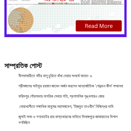
সাম্প্রতিক পোস্ট
নীলফামারীতে নদীর বালু চুরিতে বাঁধা দেয়ায় সংঘর্ষে আহত- ৬
শ্রীমঙ্গলের সাইফুর রহমান জাবেদ অর্জন করলেন আন্তর্জাতিক ‘গোল্ডেন কীস’ সম্মাননা
ফরিদপুর পৌরসভায় নাগরিক সেবায় গতি, প্রশাসনিক শৃঙ্খলায়ও জোর
নোয়াখালীতে লক্ষাধিক মানুষের মহাসমাবেশ, ‘হিজবুত তাওহীদ’ নিষিদ্ধের দাবি
জুলাই সনদ ও গণভোটের রায় বাস্তবায়নের দাবিতে দিনাজপুরে জামায়াতের বিশাল
গণমিছিল