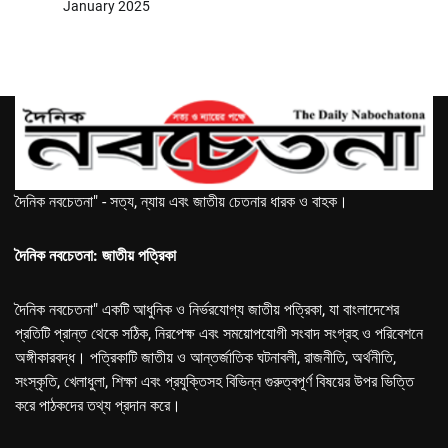
January 2025
দৈনিক নবচেতনা" - সত্য, ন্যায় এবং জাতীয় চেতনার ধারক ও বাহক।
দৈনিক নবচেতনা: জাতীয় পত্রিকা
দৈনিক নবচেতনা" একটি আধুনিক ও নির্ভরযোগ্য জাতীয় পত্রিকা, যা বাংলাদেশের
প্রতিটি প্রান্ত থেকে সঠিক, নিরপেক্ষ এবং সময়োপযোগী সংবাদ সংগ্রহ ও পরিবেশনে
অঙ্গীকারবদ্ধ। পত্রিকাটি জাতীয় ও আন্তর্জাতিক ঘটনাবলী, রাজনীতি, অর্থনীতি,
সংস্কৃতি, খেলাধুলা, শিক্ষা এবং প্রযুক্তিসহ বিভিন্ন গুরুত্বপূর্ণ বিষয়ের উপর ভিত্তি
করে পাঠকদের তথ্য প্রদান করে।