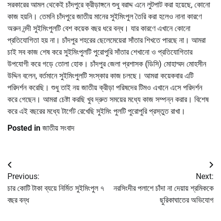
সরকারের আমল থেকেই চাঁদপুরে ক্রীড়াঙ্গনে শুধু বরাদ্দ এনে লুটপাট করা হয়েছে, কোনো
কাজ হয়নি। তেমনি চাঁদপুরে জাতীয় মানের সুইমিংপুল তৈরি করা হলেও নানা কারণে
অরুন নন্দী সুইমিংপুলটি বেশ কয়েক বছর ধরে বন্ধ। যার কারণে এখানে কোনো
প্রতিযোগিতা হয় না। চাঁদপুর শহরের ছেলেমেয়েরা সাঁতার শিখতে পারছে না। আমরা
চাই সব কাজ শেষ করে সুইমিংপুলটি পুরোপুরি সাঁতার শেখানো ও প্রতিযোগিতার
উপযোগী করে গড়ে তোলা হোক। চাঁদপুর জেলা প্রশাসক (ডিসি) মোহাম্মদ মোহসীন
উদ্দিন বলেন, বর্তমানে সুইমিংপুলটি সংস্কার কাজ চলছে। আমরা কয়েকবার এটি
পরিদর্শন করেছি। শুধু তাই নয় জাতীয় ক্রীড়া পরিষদের টিমও এখানে এসে পরিদর্শন
করে গেছেন। আমরা চেষ্টা করছি খুব দ্রুত সময়ের মধ্যে কাজ সম্পন্ন করার। বিশেষ
করে এই বছরের মধ্যে টার্গেট রেখেছি সুইমিং পুলটি পুরোপুরি প্রস্তুত রাখা।
Posted in
জাতীয় সংবাদ
Post
Previous:
Next:
navigation
চার কোটি টাকা ব্যয়ে নির্মিত সুইমিংপুল ৭
নরসিংদীর পলাশে চাঁদা না দেয়ায় শ্রমিককে
বছর বন্ধ
ছুরিকাঘাতের অভিযোগ