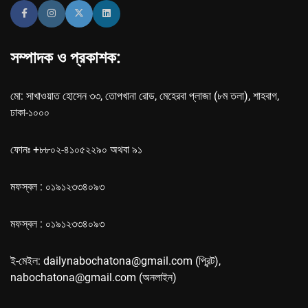
সম্পাদক ও প্রকাশক:
মো: সাখাওয়াত হোসেন ৩৩, তোপখানা রোড, মেহেরবা প্লাজা (৮ম তলা), শাহবাগ,
ঢাকা-১০০০
ফোনঃ +৮৮০২-৪১০৫২২৯০ অথবা ৯১
মফস্বল : ০১৯১২৩৩৪০৯৩
মফস্বল : ০১৯১২৩৩৪০৯৩
ই-মেইল: dailynabochatona@gmail.com (প্রিন্ট),
nabochatona@gmail.com (অনলাইন)