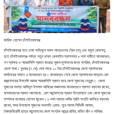
জারিফ হোসেন চাঁপাইনবাবগঞ্জ
চাঁপাইনবাবগঞ্জ হতে ঢাকা অভিমূখে সকল আন্তঃনগর ট্রেন চালু এবং যমুনা রেলসেতু
হতে চাঁপাইনবাবগঞ্জ পর্যন্ত নতুন ডাবল রেললাইন স্থাপনসহ ৮ দফা দাবীতে মানববন্ধন,
গণ স্বাক্ষর ও স্মারকলিপি প্রদান করেছে সুজন-সুশাসনের জন্য নাগরিক, চাঁপাইনবাবগঞ্জ
জেলা শাখা। বুধবার (৭ মে) বেলা সাড়ে ১০ টায় চাঁপাইনবাবগঞ্জ জেলা প্রশাসকের
কার্যালয়ের সামনে এ মানববন্ধন হয়। মানববন্ধন শেষে জেলা প্রশাসকের মাধ্যমে রেল
মন্ত্রণালয়ের উপদেষ্টা বরাবর স্মারকলিপি প্রদান করে জেলা সুজনের নেতৃবৃন্দ। জেলা
সুজনের সদস্য আমিনুল ইসলাম আবিরের সঞ্চালনায় মানববন্ধনে স্বাগত বক্তব্য রাখেন,
মানববন্ধনের প্রধান আলোচক, রেল আন্দোলনের প্রধান উদ্যোক্তা এবং জেলা সুজনের
সম্পাদক মনোয়ার হোসেন জুয়েল। ৮ দফা ন্যায্য দাবির প্রতি সংহতি জানিয়ে বক্তব্য
রাখেন, সদর উপজেলা সুজনের সভাপতি এ্যাড. নুরে আলম সিদ্দিকী আসাদ,
বৈষম্যবিরোধী ছাত্র আন্দোলনের জেলা সংগঠক আব্দুর রাহিম, মাহিন খাঁন ও সাব্বির