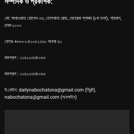
সম্পাদক ও প্রকাশক:
মো: সাখাওয়াত হোসেন ৩৩, তোপখানা রোড, মেহেরবা প্লাজা (৮ম তলা), শাহবাগ,
ঢাকা-১০০০
ফোনঃ +৮৮০২-৪১০৫২২৯০ অথবা ৯১
মফস্বল : ০১৯১২৩৩৪০৯৩
মফস্বল : ০১৯১২৩৩৪০৯৩
ই-মেইল: dailynabochatona@gmail.com (প্রিন্ট),
nabochatona@gmail.com (অনলাইন)