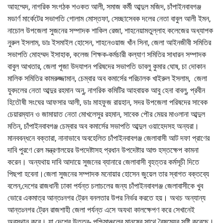
আহম্মেদ, নাগরিক সংগঠক শওকত আলী, সমাজ কর্মী আব্দুল মজিদ, চাঁপাইনবাবগঞ্জ
মডার্ণ মার্কেটের সভাপতি গোলাম মোস্তফা, সেচ্ছাসেবক দলের নেতা বাবুল আলী ইমন,
নাচোল উপজেলা সুজনের সম্পাদক শাকিল রেজা, শাহনেয়ামতুল্লাহ কলেজের অধ্যাপক
নুরুল ইসলাম, ডাঃ ইসমাইল হোসেন, শাহনেওয়াজ খাঁন সিনা, জেলা আইনজীবী সমিতির
সভাপতি মোহম্মদ ইসাহাক, কলেজ শিক্ষক-কর্মচারী কল্যাণ সমিতির সাধারন সম্পাদক
বাবুল আখতার, জেলা পূজা উদযাপন পরিষদের সভাপতি ডাবলু কুমার ঘোষ, চা দোকান
মালিক সমিতির কামরুজ্জামান, চেম্বার অব কমার্সের পরিচালক খাইরুল ইসলাম, জেলা
যুবদলের নেতা আব্দুর রহমান অনু, নাগরিক কমিটির আহবায়ক আবু হেনা বাবলু, প্রবীন
হিতৌষী সংঘের আফসার আলী, ডাঃ মাহফুজ রায়হান, সদর উপজেলা পরিষদের সাবেক
চেয়ারম্যান ও জামায়াত নেতা মোখলেসুর রহমান, সাবেক পৌর মেয়র মাওলানা আব্দুল
মতিন, চাঁপাইনবাবগঞ্জ চেম্বার অব কমার্সের সভাপতি আব্দুল ওয়াহেদসহ অন্যরা।
মানববন্ধনে বক্তারা, নানাভাবে অবহেলিত চাঁপাইনবাবগঞ্জ জেলাবাসী আট দফা প্রাণের
দাবি পুরণে রেল মন্ত্রণালয়ের উপদেষ্টাসহ প্রধান উপদেষ্টার আশু হস্তক্ষেপ কামনা
করেন। অন্যথায় দাবি আদায়ে সুজনের ব্যানারে জেলাবাসী বৃহত্তর কর্মসূচী দিতে
পিছপা হবেনা।জেলা সুজনের সম্পাদক মনোয়ার হোসেন জুয়েল তার স্বাগত বক্তব্যে
বলেন,দেশের রাজধানী ঢাকা পর্যন্ত চলাচলের জন্য চাঁপাইনবাবগঞ্জ জেলাবাসীকে খুব
ভোরে একমাত্র আন্তঃনগর ট্রেন বনলতার উপর নির্ভর করতে হয়। অথচ অন্যান্য
আন্তঃনগর ট্রেন রাজশাহী জেলা পর্যন্ত এসে অযথা কালক্ষেপণ করে সেখানেই
অবস্থান করে। যা দেশের উত্তর- পশ্চিমাঞ্চলের মানুষের সাথে বৈষম্যের সৃষ্টি করেছে।