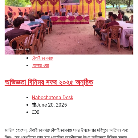
চাঁপাইনবাবগঞ্জ
জেলার খবর
অভিজ্ঞতা বিনিময় সফর ২০২৫ অনুষ্ঠিত
Nabochatona Desk
June 20, 2025
0
জারিফ হোসেন, চাঁপাইনবাবগঞ্জ চাঁপাইনবাবগঞ্জ সদর উপজেলার মহিপুরে অতিঘন এবং
ড্রিপ সেচ পদ্ধতিতে আম চাষ প্রযুক্তি অনুশীলনের উপর অভিজ্ঞতা বিনিময়-সফার