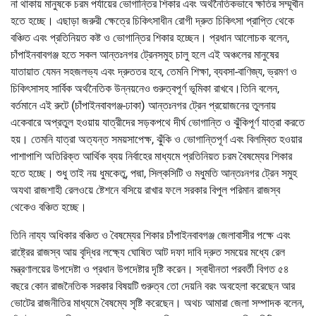
না থাকায় মানুষকে চরম পর্যায়ের ভোগান্তির শিকার এবং অর্থনৈতিকভাবে ক্ষতির সম্মূখীন
হতে হচ্ছে। এছাড়া জরুরী ক্ষেত্রে চিকিৎসাধীন রোগী দ্রুত চিকিৎসা প্রাপ্তি থেকে
বঞ্চিত এবং প্রতিনিয়ত কষ্ট ও ভোগান্তির শিকার হচ্ছেন। প্রধান আলোচক বলেন,
চাঁপাইনবাবগঞ্জ হতে সকল আন্তঃনগর ট্রেনসমুহ চালু হলে এই অঞ্চলের মানুষের
যাতায়াত যেমন সহজলভ্য এবং দ্রুততর হবে, তেমনি শিক্ষা, ব্যবসা-বাণিজ্য, ভ্রমণ ও
চিকিৎসাসহ সার্বিক অর্থনৈতিক উন্নয়নেও গুরুত্বপূর্ণ ভূমিকা রাখবে।তিনি বলেন,
বর্তমানে এই রুটে (চাঁপাইনবাবগঞ্জ-ঢাকা) আন্তঃনগর ট্রেন প্রয়োজনের তুলনায়
একেবারে অপ্রতুল হওয়ায় যাত্রীদের সড়কপথে দীর্ঘ ভোগান্তি ও ঝুঁকিপূর্ণ যাত্রা করতে
হয়। তেমনি যাত্রা অত্যন্ত সময়সাপেক্ষ, ঝুঁকি ও ভোগান্তিপূর্ণ এবং বিলম্বিত হওয়ার
পাশাপাশি অতিরিক্ত আর্থিক ব্যয় নির্বাহের মাধ্যমে প্রতিনিয়ত চরম বৈষম্যের শিকার
হতে হচ্ছে। শুধু তাই নয় ধুমকেতু, পদ্মা, সিল্কসিটি ও মধুমতি আন্তঃনগর ট্রেন সমুহ
অযথা রাজশাহী রেলওয়ে ষ্টেশনে বসিয়ে রাখার ফলে সরকার বিপুল পরিমান রাজস্ব
থেকেও বঞ্চিত হচ্ছে।
তিনি নায্য অধিকার বঞ্চিত ও বৈষম্যের শিকার চাঁপাইনবাবগঞ্জ জেলাবাসীর পক্ষে এবং
রাষ্ট্রের রাজস্ব আয় বৃদ্ধির লক্ষ্যে ঘোষিত আট দফা দাবি দ্রুত সময়ের মধ্যে রেল
মন্ত্রণালয়ের উপদেষ্টা ও প্রধান উপদেষ্টার দৃষ্টি করেন। স্বাধীনতা পরবর্তী বিগত ৫৪
বছরে কোন রাজনৈতিক সরকার বিষয়টি গুরুত্ব তো দেয়নি বরং অবহেলা করেছেন আর
ভোটের রাজনীতির মাধ্যমে বৈষম্যে সৃষ্টি করেছেন। অথচ আমারা জেলা সম্পাদক বলেন,