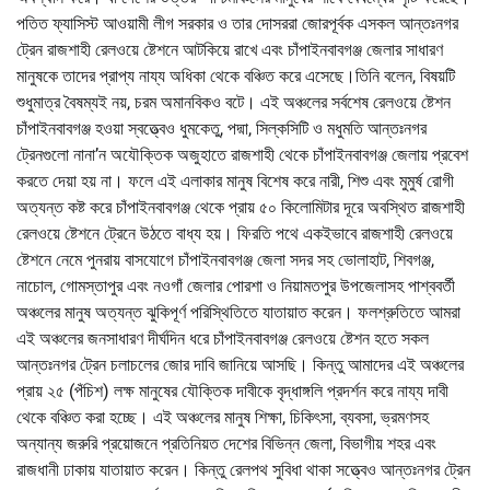
পতিত ফ্যাসিস্ট আওয়ামী লীগ সরকার ও তার দোসররা জোরপূর্বক এসকল আন্তঃনগর
ট্রেন রাজশাহী রেলওয়ে ষ্টেশনে আটকিয়ে রাখে এবং চাঁপাইনবাবগঞ্জ জেলার সাধারণ
মানুষকে তাদের প্রাপ্য নায্য অধিকা থেকে বঞ্চিত করে এসেছে।তিনি বলেন, বিষয়টি
শুধুমাত্র বৈষম্যই নয়, চরম অমানবিকও বটে। এই অঞ্চলের সর্বশেষ রেলওয়ে ষ্টেশন
চাঁপাইনবাবগঞ্জ হওয়া স্বত্ত্বেও ধুমকেতু, পদ্মা, সিল্কসিটি ও মধুমতি আন্তঃনগর
ট্রেনগুলো নানা’ন অযৌক্তিক অজুহাতে রাজশাহী থেকে চাঁপাইনবাবগঞ্জ জেলায় প্রবেশ
করতে দেয়া হয় না। ফলে এই এলাকার মানুষ বিশেষ করে নারী, শিশু এবং মুমুর্ষ রোগী
অত্যন্ত কষ্ট করে চাঁপাইনবাবগঞ্জ থেকে প্রায় ৫০ কিলোমিটার দূরে অবস্থিত রাজশাহী
রেলওয়ে ষ্টেশনে ট্রেনে উঠতে বাধ্য হয়। ফিরতি পথে একইভাবে রাজশাহী রেলওয়ে
ষ্টেশনে নেমে পুনরায় বাসযোগে চাঁপাইনবাবগঞ্জ জেলা সদর সহ ভোলাহাট, শিবগঞ্জ,
নাচোল, গোমস্তাপুর এবং নওগাঁ জেলার পোরশা ও নিয়ামতপুর উপজেলাসহ পাশ্ববর্তী
অঞ্চলের মানুষ অত্যন্ত ঝুকিপূর্ণ পরিস্থিতিতে যাতায়াত করেন। ফলশ্রুতিতে আমরা
এই অঞ্চলের জনসাধারণ দীর্ঘদিন ধরে চাঁপাইনবাবগঞ্জ রেলওয়ে ষ্টেশন হতে সকল
আন্তঃনগর ট্রেন চলাচলের জোর দাবি জানিয়ে আসছি। কিন্তু আমাদের এই অঞ্চলের
প্রায় ২৫ (পঁচিশ) লক্ষ মানুষের যৌক্তিক দাবীকে বৃদ্ধাঙ্গলি প্রদর্শন করে নায্য দাবী
থেকে বঞ্চিত করা হচ্ছে। এই অঞ্চলের মানুষ শিক্ষা, চিকিৎসা, ব্যবসা, ভ্রমণসহ
অন্যান্য জরুরি প্রয়োজনে প্রতিনিয়ত দেশের বিভিন্ন জেলা, বিভাগীয় শহর এবং
রাজধানী ঢাকায় যাতায়াত করেন। কিন্তু রেলপথ সুবিধা থাকা সত্ত্বেও আন্তঃনগর ট্রেন