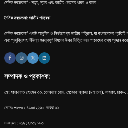
দৈনিক নবচেতনা" - সত্য, ন্যায় এবং জাতীয় চেতনার ধারক ও বাহক।
দৈনিক নবচেতনা: জাতীয় পত্রিকা
দৈনিক নবচেতনা" একটি আধুনিক ও নির্ভরযোগ্য জাতীয় পত্রিকা, যা বাংলাদেশের প্রতিটি প
এবং প্রযুক্তিসহ বিভিন্ন গুরুত্বপূর্ণ বিষয়ের উপর ভিত্তি করে পাঠকদের তথ্য প্রদান কর
সম্পাদক ও প্রকাশক:
মো: সাখাওয়াত হোসেন ৩৩, তোপখানা রোড, মেহেরবা প্লাজা (৮ম তলা), শাহবাগ, ঢাকা-
ফোনঃ +৮৮০২-৪১০৫২২৯০ অথবা ৯১
মফস্বল : ০১৯১২৩৩৪০৯৩