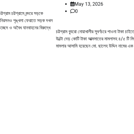
May 13, 2026
0
গ্রাম চট্টগ্রামে বন্দরে সড়কে
যট নিরসনও শৃঙ্খলা ফেরাতে সড়ক দখল
্ছেদ ও অবৈধ যানবাহনের বিরুদ্ধে
চট্টগ্রাম ব্যুরো নোয়াখালীর সুবর্ণচরে পাওনা টাকা চাইতে
উল্টো দেড় কোটি টাকা আত্মসাতের মামলাসহ ৪/৫ টি মিথ
মামলার আসামি হয়েছেন মো. ছালেহ উদ্দিন নামের এক