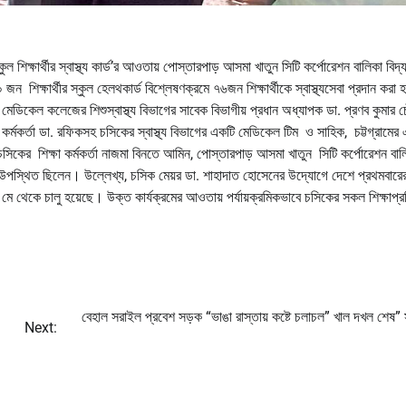
ুল শিক্ষার্থীর স্বাস্থ্য কার্ড’র আওতায় পোস্তারপাড় আসমা খাতুন সিটি কর্পোরেশন বালিকা বিদ্য
৫০ জন শিক্ষার্থীর স্কুল হেলথকার্ড বিশ্লেষণক্রমে ৭৬জন শিক্ষার্থীকে স্বাস্থ্যসেবা প্রদান করা 
রাম মেডিকেল কলেজের শিশুস্বাস্থ্য বিভাগের সাবেক বিভাগীয় প্রধান অধ্যাপক ডা. প্রণব কুমার চ
্থ্য কর্মকর্তা ডা. রফিকসহ চসিকের স্বাস্থ্য বিভাগের একটি মেডিকেল টিম ও সাহিক, চট্টগ্রামের
য় চসিকের শিক্ষা কর্মকর্তা নাজমা বিনতে আমিন, পোস্তারপাড় আসমা খাতুন সিটি কর্পোরেশন বাল
্যবৃন্দ উপস্থিত ছিলেন। উল্লেখ্য, চসিক মেয়র ডা. শাহাদাত হোসেনের উদ্যোগে দেশে প্রথমবার
গত ২১ মে থেকে চালু হয়েছে। উক্ত কার্যক্রমের আওতায় পর্যায়ক্রমিকভাবে চসিকের সকল শিক্ষাপ্রত
বেহাল সরাইল প্রবেশ সড়ক “ভাঙা রাস্তায় কষ্টে চলাচল” খাল দখল শেষ”
Next: