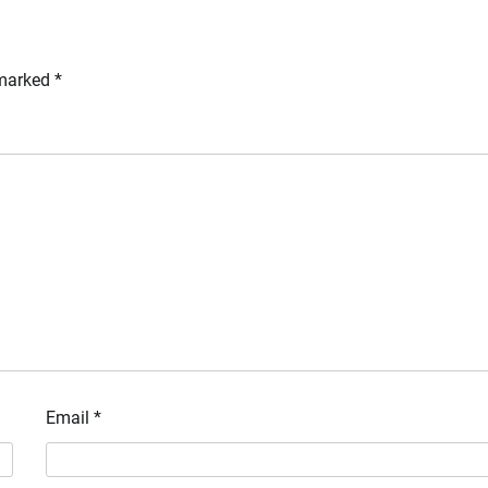
 marked
*
Email
*