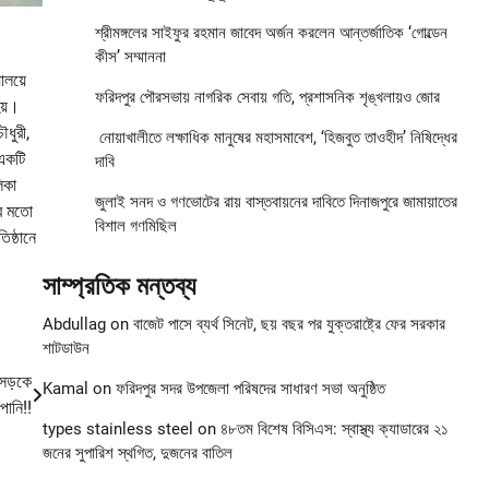
শ্রীমঙ্গলের সাইফুর রহমান জাবেদ অর্জন করলেন আন্তর্জাতিক ‘গোল্ডেন
কীস’ সম্মাননা
ালয়ে
ফরিদপুর পৌরসভায় নাগরিক সেবায় গতি, প্রশাসনিক শৃঙ্খলায়ও জোর
হয়।
ৌধুরী,
নোয়াখালীতে লক্ষাধিক মানুষের মহাসমাবেশ, ‘হিজবুত তাওহীদ’ নিষিদ্ধের
 একটি
দাবি
িকা
জুলাই সনদ ও গণভোটের রায় বাস্তবায়নের দাবিতে দিনাজপুরে জামায়াতের
ের মতো
বিশাল গণমিছিল
িষ্ঠানে
সাম্প্রতিক মন্তব্য
Abdullag
on
বাজেট পাসে ব্যর্থ সিনেট, ছয় বছর পর যুক্তরাষ্ট্রে ফের সরকার
শাটডাউন
 সড়কে
Kamal
on
ফরিদপুর সদর উপজেলা পরিষদের সাধারণ সভা অনুষ্ঠিত
পানি!!
types stainless steel
on
৪৮তম বিশেষ বিসিএস: স্বাস্থ্য ক্যাডারের ২১
জনের সুপারিশ স্থগিত, দুজনের বাতিল