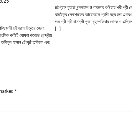
2025
চট্টগ্রাম ব্যুরো চন্দনাইশ উপজেলার শুচিয়ায় শ্রী শ্রী
রামঠাকুর সেবাশ্রমের আয়োজনে প্রতি বছর মত এবার
তম শ্রী শ্রী বাসন্তী পূজা বৃহস্পতিবার থেকে ৭ এপ্রিল
হাটহাজারী চট্টগ্রাম উত্তর জেলা
[…]
ংশিক কমিটি ঘোষণা করেছে কেন্দ্রীয়
তকিবুল হাসান চৌধুরী তকিকে এবং
 marked
*