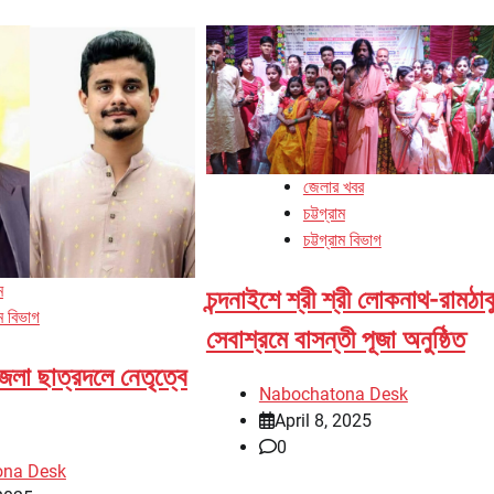
জেলার খবর
চট্টগ্রাম
চট্টগ্রাম বিভাগ
ম
চন্দনাইশে শ্রী শ্রী লোকনাথ-রামঠাক
াম বিভাগ
সেবাশ্রমে বাসন্তী পূজা অনুষ্ঠিত
জেলা ছাত্রদলে নেতৃত্বে
Nabochatona Desk
April 8, 2025
0
ona Desk