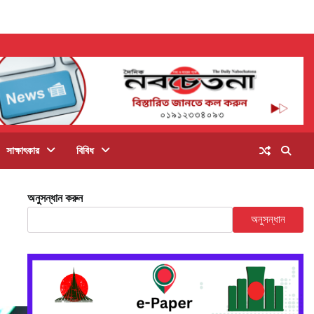
সাক্ষাৎকার
বিবিধ
অনুসন্ধান করুন
অনুসন্ধান