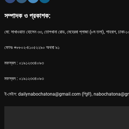
সম্পাদক ও প্রকাশক:
মো: সাখাওয়াত হোসেন ৩৩, তোপখানা রোড, মেহেরবা প্লাজা (৮ম তলা), শাহবাগ, ঢাকা-
ফোনঃ +৮৮০২-৪১০৫২২৯০ অথবা ৯১
মফস্বল : ০১৯১২৩৩৪০৯৩
মফস্বল : ০১৯১২৩৩৪০৯৩
ই-মেইল: dailynabochatona@gmail.com (প্রিন্ট), nabochatona@g