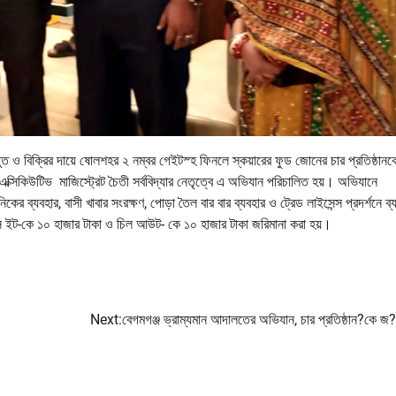
রস্তুত ও বিক্রির দায়ে ষোলশহর ২ নম্বর গেইটস্হ ফিনলে স্কয়ারের ফুড জোনের চার প্রতিষ্ঠানক
এক্সিকিউটিভ মাজিস্ট্রেট চৈতী সর্ববিদ্যার নেতৃত্বে এ অভিযান পরিচালিত হয়। অভিযানে
কের ব্যবহার, বাসী খাবার সংরক্ষণ, পোড়া তৈল বার বার ব্যবহার ও ট্রেড লাইসেন্স প্রদর্শনে ব্যর
ডস ইট-কে ১০ হাজার টাকা ও চিল আউট- কে ১০ হাজার টাকা জরিমানা করা হয়।
Next:
বেগমগঞ্জ ভ্রাম্যমান আদালতের অভিযান, চার প্রতিষ্ঠান?কে জ?