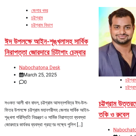
জেলার খবর
চট্টগ্রাম
চট্টগ্রাম বিভাগ
ঈদ উপলক্ষে আইন-শৃঙ্খলাসহ সার্বিক
নিরাপত্তা জোরদারে চিটাগাং চেম্বার
Nabochatona Desk
March 25, 2025
চট্টগ্রা
0
চট্টগ্র
চট্টগ্রাম উত্তর
সওকত আলী খান বাদল, চট্টগ্রাম আসন্নপবিত্র ঈদ-উল-
ফিতর উপলক্ষে চট্টগ্রাম মহানগরীসহ জেলার সার্বিক আইন-
তকি ও রুবেল
শৃঙ্খলা পরিস্থিতি নিয়ন্ত্রণ ও সার্বিক নিরাপত্তা ব্যবস্থা
জোরদারে কার্যকর ব্যবস্থা গ্রহণের লক্ষ্যে পুলিশ […]
Nabochat