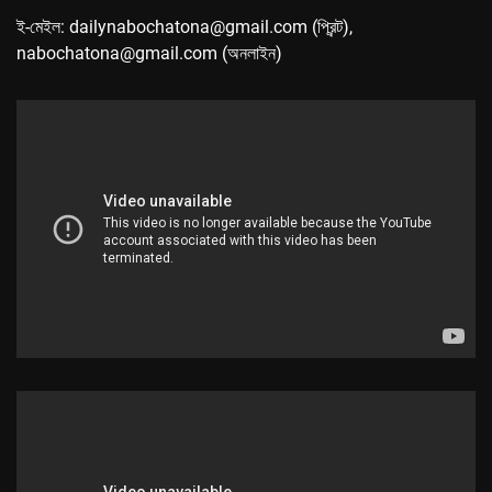
ই-মেইল: dailynabochatona@gmail.com (প্রিন্ট),
nabochatona@gmail.com (অনলাইন)