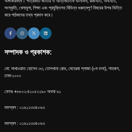
অঙ্গীকারবদ্ধ। পত্রিকাটি জাতীয় ও আন্তর্জাতিক ঘটনাবলী, রাজনীতি, অর্থনীতি,
সংস্কৃতি, খেলাধুলা, শিক্ষা এবং প্রযুক্তিসহ বিভিন্ন গুরুত্বপূর্ণ বিষয়ের উপর ভিত্তি
করে পাঠকদের তথ্য প্রদান করে।
সম্পাদক ও প্রকাশক:
মো: সাখাওয়াত হোসেন ৩৩, তোপখানা রোড, মেহেরবা প্লাজা (৮ম তলা), শাহবাগ,
ঢাকা-১০০০
ফোনঃ +৮৮০২-৪১০৫২২৯০ অথবা ৯১
মফস্বল : ০১৯১২৩৩৪০৯৩
মফস্বল : ০১৯১২৩৩৪০৯৩