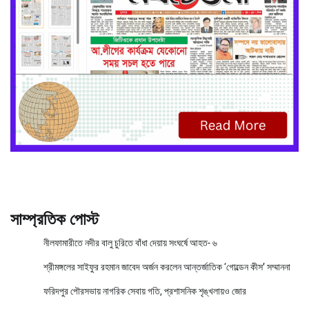
সাম্প্রতিক পোস্ট
নীলফামারীতে নদীর বালু চুরিতে বাঁধা দেয়ায় সংঘর্ষে আহত- ৬
শ্রীমঙ্গলের সাইফুর রহমান জাবেদ অর্জন করলেন আন্তর্জাতিক ‘গোল্ডেন কীস’ সম্মাননা
ফরিদপুর পৌরসভায় নাগরিক সেবায় গতি, প্রশাসনিক শৃঙ্খলায়ও জোর