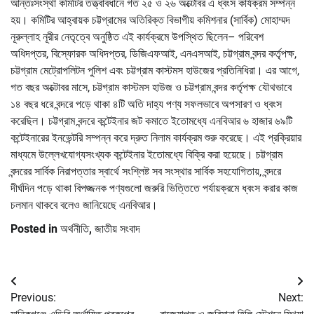
আন্তঃসংস্থা কমিটির তত্ত্বাবধানে গত ২৫ ও ২৬ অক্টোবর এ ধ্বংস কার্যক্রম সম্পন্ন
হয়। কমিটির আহ্বায়ক চট্টগ্রামের অতিরিক্ত বিভাগীয় কমিশনার (সার্বিক) মোহাম্মদ
নূরুল্লাহ নূরীর নেতৃত্বে অনুষ্ঠিত এই কার্যক্রমে উপস্থিত ছিলেন– পরিবেশ
অধিদপ্তর, বিস্ফোরক অধিদপ্তর, ডিজিএফআই, এনএসআই, চট্টগ্রাম বন্দর কর্তৃপক্ষ,
চট্টগ্রাম মেট্রোপলিটন পুলিশ এবং চট্টগ্রাম কাস্টমস হাউজের প্রতিনিধিরা। এর আগে,
গত বছর অক্টোবর মাসে, চট্টগ্রাম কাস্টমস হাউজ ও চট্টগ্রাম বন্দর কর্তৃপক্ষ যৌথভাবে
১৪ বছর ধরে বন্দরে পড়ে থাকা ৪টি অতি দাহ্য পণ্য সফলভাবে অপসারণ ও ধ্বংস
করেছিল। চট্টগ্রাম বন্দরে কন্টেইনার জট কমাতে ইতোমধ্যে এনবিআর ৬ হাজার ৬৯টি
কন্টেইনারের ইনভেন্টরি সম্পন্ন করে দ্রুত নিলাম কার্যক্রম শুরু করেছে। এই প্রক্রিয়ার
মাধ্যমে উল্লেখযোগ্যসংখ্যক কন্টেইনার ইতোমধ্যে বিক্রি করা হয়েছে। চট্টগ্রাম
বন্দরের সার্বিক নিরাপত্তার স্বার্থে সংশ্লিষ্ট সব সংস্থার সার্বিক সহযোগিতায়, বন্দরে
দীর্ঘদিন পড়ে থাকা বিপজ্জনক পণ্যগুলো জরুরি ভিত্তিতে পর্যায়ক্রমে ধ্বংস করার কাজ
চলমান থাকবে বলেও জানিয়েছে এনবিআর।
Posted in
অর্থনীতি
,
জাতীয় সংবাদ
Post
Previous:
Next:
navigation