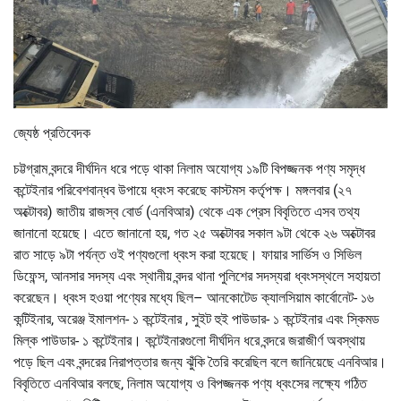
জ্যেষ্ঠ প্রতিবেদক
চট্টগ্রাম বন্দরে দীর্ঘদিন ধরে পড়ে থাকা নিলাম অযোগ্য ১৯টি বিপজ্জনক পণ্য সমৃদ্ধ
কন্টেইনার পরিবেশবান্ধব উপায়ে ধ্বংস করেছে কাস্টমস কর্তৃপক্ষ। মঙ্গলবার (২৭
অক্টোবর) জাতীয় রাজস্ব বোর্ড (এনবিআর) থেকে এক প্রেস বিবৃতিতে এসব তথ্য
জানানো হয়েছে। এতে জানানো হয়, গত ২৫ অক্টোবর সকাল ৯টা থেকে ২৬ অক্টোবর
রাত সাড়ে ৯টা পর্যন্ত ওই পণ্যগুলো ধ্বংস করা হয়েছে। ফায়ার সার্ভিস ও সিভিল
ডিফেন্স, আনসার সদস্য এবং স্থানীয় বন্দর থানা পুলিশের সদস্যরা ধ্বংসস্থলে সহায়তা
করেছেন। ধ্বংস হওয়া পণ্যের মধ্যে ছিল– আনকোটেড ক্যালসিয়াম কার্বোনেট- ১৬
কন্টিইনার, অরেঞ্জ ইমালশন- ১ কন্টেইনার , সুইট হুই পাউডার- ১ কন্টেইনার এবং স্কিমড
মিল্ক পাউডার- ১ কন্টেইনার। কন্টেইনারগুলো দীর্ঘদিন ধরে বন্দরে জরাজীর্ণ অবস্থায়
পড়ে ছিল এবং বন্দরের নিরাপত্তার জন্য ঝুঁকি তৈরি করেছিল বলে জানিয়েছে এনবিআর।
বিবৃতিতে এনবিআর বলছে, নিলাম অযোগ্য ও বিপজ্জনক পণ্য ধ্বংসের লক্ষ্যে গঠিত