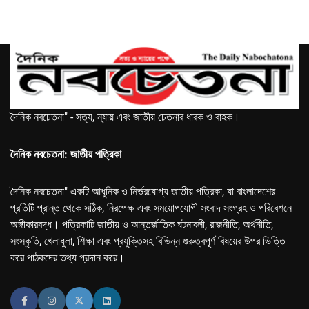
দৈনিক নবচেতনা" - সত্য, ন্যায় এবং জাতীয় চেতনার ধারক ও বাহক।
দৈনিক নবচেতনা: জাতীয় পত্রিকা
দৈনিক নবচেতনা" একটি আধুনিক ও নির্ভরযোগ্য জাতীয় পত্রিকা, যা বাংলাদেশের
প্রতিটি প্রান্ত থেকে সঠিক, নিরপেক্ষ এবং সময়োপযোগী সংবাদ সংগ্রহ ও পরিবেশনে
অঙ্গীকারবদ্ধ। পত্রিকাটি জাতীয় ও আন্তর্জাতিক ঘটনাবলী, রাজনীতি, অর্থনীতি,
সংস্কৃতি, খেলাধুলা, শিক্ষা এবং প্রযুক্তিসহ বিভিন্ন গুরুত্বপূর্ণ বিষয়ের উপর ভিত্তি
করে পাঠকদের তথ্য প্রদান করে।