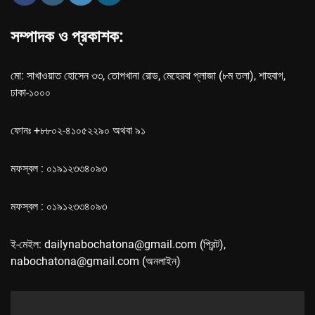
সম্পাদক ও প্রকাশক:
মো: সাখাওয়াত হোসেন ৩৩, তোপখানা রোড, মেহেরবা প্লাজা (৮ম তলা), শাহবাগ,
ঢাকা-১০০০
ফোনঃ +৮৮০২-৪১০৫২২৯০ অথবা ৯১
মফস্বল : ০১৯১২৩৩৪০৯৩
মফস্বল : ০১৯১২৩৩৪০৯৩
ই-মেইল: dailynabochatona@gmail.com (প্রিন্ট),
nabochatona@gmail.com (অনলাইন)