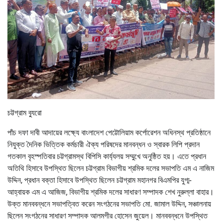
চট্টগ্রাম ব্যুরো
পাঁচ দফা দাবী আদায়ের লক্ষ্যে বাংলাদেশ পেট্টোলিয়াম কর্পোরেশন অধিনস্থ প্রতিষ্ঠানে
নিযুক্ত দৈনিক ভিত্তিক কর্মচারী ঐক্য পরিষদের মানবন্ধন ও স্বারক লিপি প্রদান
গতকাল বৃহস্পতিবার চট্টগ্রামস্থ বিপিসি কার্য্যলয় সম্মুখে অনুষ্ঠিত হয়। এতে প্রধান
অতিথি হিসাবে উপস্থিত ছিলেন চট্টগ্রাম বিভাগীয় শ্রমিক দলের সভাপতি এম এ নাজিম
উদ্দিন, প্রধান বক্তা হিসাবে উপস্থিত ছিলেন চট্টগ্রাম মহানগর বিএমপির যুগ্ম-
আহ্বায়ক এম এ আজিজ, বিভাগীয় শ্রমিক দলের সাধারণ সম্পাদক শেখ নুরুল্লা বাহার।
উক্ত মানববন্ধনে সভাপত্বিত করেন সংগঠনের সভাপতি মো. জামাল উদ্দিন, সঞ্চালনায়
ছিলেন সংগঠনের সাধারণ সম্পাদক আলমগীর হোসেন জুয়েল। মানববন্ধনে উপস্থিত