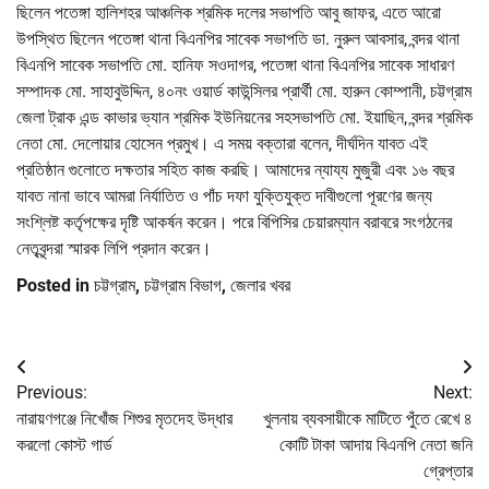
ছিলেন পতেঙ্গা হালিশহর আঞ্চলিক শ্রমিক দলের সভাপতি আবু জাফর, এতে আরো
উপস্থিত ছিলেন পতেঙ্গা থানা বিএনপির সাবেক সভাপতি ডা. নুরুল আবসার, বন্দর থানা
বিএনপি সাবেক সভাপতি মো. হানিফ সওদাগর, পতেঙ্গা থানা বিএনপির সাবেক সাধারণ
সম্পাদক মো. সাহাবুউদ্দিন, ৪০নং ওয়ার্ড কাউন্সিলর প্রার্থী মো. হারুন কোম্পানী, চট্টগ্রাম
জেলা ট্রাক এন্ড কাভার ভ্যান শ্রমিক ইউনিয়নের সহসভাপতি মো. ইয়াছিন, বন্দর শ্রমিক
নেতা মো. দেলোয়ার হোসেন প্রমুখ। এ সময় বক্তারা বলেন, দীর্ঘদিন যাবত এই
প্রতিষ্ঠান গুলোতে দক্ষতার সহিত কাজ করছি। আমাদের ন্যায্য মুজুরী এবং ১৬ বছর
যাবত নানা ভাবে আমরা নির্যাতিত ও পাঁচ দফা যুক্তিযুক্ত দাবীগুলো পূরণের জন্য
সংশ্লিষ্ট কর্তৃপক্ষের দৃষ্টি আকর্ষন করেন। পরে বিপিসির চেয়ারম্যান বরাবরে সংগঠনের
নেতৃবৃন্দরা স্মারক লিপি প্রদান করেন।
Posted in
চট্টগ্রাম
,
চট্টগ্রাম বিভাগ
,
জেলার খবর
Post
Previous:
Next:
navigation
নারায়ণগঞ্জে নিখোঁজ শিশুর মৃতদেহ উদ্ধার
খুলনায় ব্যবসায়ীকে মাটিতে পুঁতে রেখে ৪
করলো কোস্ট গার্ড
কোটি টাকা আদায় বিএনপি নেতা জনি
গ্রেপ্তার