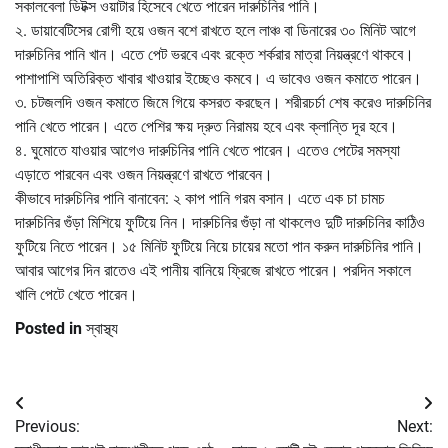
সকালবেলা ডিটক্স ওয়াটার হিসেবে খেতে পারেন দারুচিনির পানি।
২. ডায়াবেটিসের রোগী হয়ে ওজন বশে রাখতে হলে লাঞ্চ বা ডিনারের ৩০ মিনিট আগে
দারুচিনির পানি খান। এতে পেট ভরবে এবং রক্তে শর্করার মাত্রা নিয়ন্ত্রণে থাকবে।
পাশাপাশি অতিরিক্ত খাবার খাওয়ার ইচ্ছেও কমবে। এ ভাবেও ওজন কমাতে পারেন।
৩. চটজলদি ওজন কমাতে জিমে গিয়ে কসরত করছেন। শরীরচর্চা শেষ করেও দারুচিনির
পানি খেতে পারেন। এতে পেশির ক্ষয় দ্রুত নিরাময় হবে এবং ক্লান্তি দূর হবে।
৪. ঘুমোতে যাওয়ার আগেও দারুচিনির পানি খেতে পারেন। এতেও পেটের সমস্যা
এড়াতে পারবেন এবং ওজন নিয়ন্ত্রণে রাখতে পারবেন।
কীভাবে দারুচিনির পানি বানাবেন: ২ কাপ পানি গরম বসান। এতে এক চা চামচ
দারুচিনির গুঁড়া মিশিয়ে ফুটিয়ে নিন। দারুচিনির গুঁড়া না থাকলেও দুটি দারুচিনির কাঠিও
ফুটিয়ে নিতে পারেন। ১৫ মিনিট ফুটিয়ে নিয়ে চায়ের মতো পান করুন দারুচিনির পানি।
আবার আগের দিন রাতেও এই পানীয় বানিয়ে ফ্রিজে রাখতে পারেন। পরদিন সকালে
খালি পেটে খেতে পারেন।
Posted in
স্বাস্থ্য
Post
Previous:
Next:
navigation