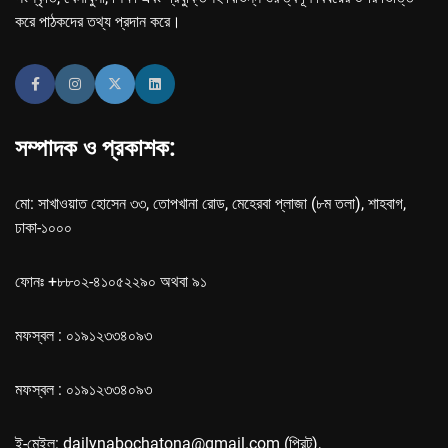
করে পাঠকদের তথ্য প্রদান করে।
সম্পাদক ও প্রকাশক:
মো: সাখাওয়াত হোসেন ৩৩, তোপখানা রোড, মেহেরবা প্লাজা (৮ম তলা), শাহবাগ,
ঢাকা-১০০০
ফোনঃ +৮৮০২-৪১০৫২২৯০ অথবা ৯১
মফস্বল : ০১৯১২৩৩৪০৯৩
মফস্বল : ০১৯১২৩৩৪০৯৩
ই-মেইল: dailynabochatona@gmail.com (প্রিন্ট),