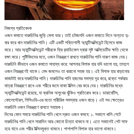
নিজস্ব প্রতিবেদক
ওজন কমাতে দারুচিনির জুড়ি মেলা ভার। তাই চটজলদি ওজন কমাতে দিনে অন্তত দু-
বার করে খান দারুচিনির পানি। এটি একটি শক্তিশালী অ্যান্টিঅক্সিডেন্ট হিসেবে কাজ
করে। আর অ্যান্টিঅক্সিডেন্ট শরীরকে ফ্রি র‌্যাডিকেল দ্বারা সৃষ্ট অক্সিডেটিভ ক্ষতি থেকে
রক্ষা করে। পুষ্টিবিদদের মতে, ওজন নিয়ন্ত্রণে রাখতে দারুচিনির পানি দারুণ কাজ দেয়।
দারুচিনি কীভাবে ওজন কমাতে সাহায্য করে: আপনার বিপাক হার যদি ভালো হয়, তাহলে
ওজন নিয়ন্ত্রণেই থাকে। মেদ জমলেও তা ঝরানো সহজ হয়। এই বিপাক হার বাড়ানোর
কাজটাই করে দারুচিনির পানি। দারুচিনির পানি হজমের সমস্যা দূর করে, রক্তে শর্করার
মাত্রা নিয়ন্ত্রণে রাখে এবং শরীরে জমে থাকা টক্সিন বের করে দেয়। দারুচিনির মধ্যে
অ্যান্টিঅক্সিডেন্ট রয়েছে, যা ক্রনিক অসুখের ঝুঁকিও প্রতিরোধ করে। ডায়াবেটিস,
কোলেস্টেরল, পিসিওডি-এর মতো শারীরিক সমস্যায় ওজন বাড়ে। এই সব ক্ষেত্রেও
দারুচিনি ওজন নিয়ন্ত্রণে রাখতে সহায়ক।
দিনের কোন সময়ে দারুচিনির পানি খেলে দ্রুত ওজন কমবে: ১. সকালে খালি পেটে
দারুচিনির পানি খেলে সারাদিন আর কোনো চিন্তা থাকবে না। এতে সকালেই পেট সাফ
হয়ে যাবে এবং শরীর টক্সিনমুক্ত থাকবে। পাশাপাশি বিপাক হার ভালো থাকবে।