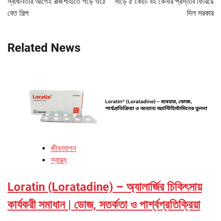
স্বাধীনতার আগেই রাজশাহীতে গড়ে ওঠে
সাড়ে ৫ কোটি বই কেনার প্রস্তাব ফিরিয়ে
বেত শিল্প
দিল সরকার
Related News
জীবনযাপন
স্বাস্থ্য
Loratin (Loratadine) – অ্যালার্জির চিকিৎসায়
কার্যকরী সমাধান | ডোজ, সতর্কতা ও পার্শ্বপ্রতিক্রিয়া