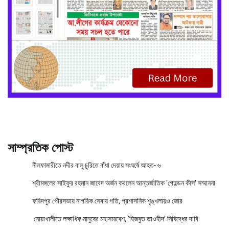
সাম্প্রতিক পোস্ট
নীলফামারীতে নদীর বালু চুরিতে বাঁধা দেয়ায় সংঘর্ষে আহত- ৬
শ্রীমঙ্গলের সাইফুর রহমান জাবেদ অর্জন করলেন আন্তর্জাতিক ‘গোল্ডেন কীস’ সম্মাননা
ফরিদপুর পৌরসভায় নাগরিক সেবায় গতি, প্রশাসনিক শৃঙ্খলায়ও জোর
নোয়াখালীতে লক্ষাধিক মানুষের মহাসমাবেশ, ‘হিজবুত তাওহীদ’ নিষিদ্ধের দাবি