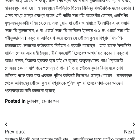
সকাল সাড়ে ১০টার দিকে চুয়াডাঙ্গা প্রেসক্লাবের সামনে ‘চুয়াডাঙ্গাবাসীর’ ব্যানারে এই
মানববন্ধন করা হয়। মানববন্ধনে উপস্থিত ছিলেন বিভিন্ন রাজনৈতিক দলের নেতারা।
এদের মধ্যে উল্লেখযোগ্য হলেন এবি পার্টির সভাপতি আলমগীর হোসেন, এনসিপির
যুগ্ম-সমন্বয়কারী সমির হোসেন, এবং চুয়াডাঙ্গা পৌর জামায়াতে ইসলামীর ২ নং ওয়ার্ড
সভাপতি নুরুজ্জামান, ৫ নং ওয়ার্ড সভাপতি আমিরুল ইসলাম ও ৯ নং ওয়ার্ড সভাপতি
শরীফুজ্জামান। বক্তারা অভিযোগ করে বলেন যে গৌতম কুমার বিশ্বাস বিএনপি-
জামায়াতের নেতাদের কঠোরভাবে নির্যাতন ও হয়রানি করেছেন। তারা তাকে ‘ফ্যাসিস্ট
হাসিনা দোষর আওয়ামী স্বৈরাচারীর’ সহযোগী হিসেবেও আখ্যায়িত করেন। বক্তারা
আরও বলেন, “আমরা হতবাক হয়ে যাই সে জুলাই অভ্যুত্থানের পরও স্বৈরাচারী
দোসররা কেন এসপি পদে পদোন্নতি পায়।” তারা গৌতম কুমার বিশ্বাসকে শেখ
হাসিনার পক্ষে কাজ করা একজন পুলিশ কর্মকর্তা হিসেবেও উল্লেখ করেন। মানববন্ধন
থেকে অবিলম্বে গৌতম কুমার বিশ্বাসকে পুলিশ সুপার হিসেবে পদায়নের আদেশ
প্রত্যাহারের দাবি জানানো হয়েছে।
Posted in
চুয়াডাঙ্গা
,
জেলার খবর
Post
Previous:
Next:
navigation
মেলান্দহে বিএনপি নেতা আহাম্মদ আলী খান
সাংবাদিকদের সাথে ফেনী-১ আসনে এমপি