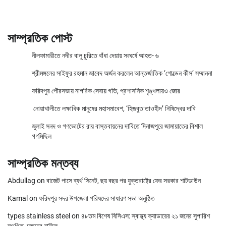
সাম্প্রতিক পোস্ট
নীলফামারীতে নদীর বালু চুরিতে বাঁধা দেয়ায় সংঘর্ষে আহত- ৬
শ্রীমঙ্গলের সাইফুর রহমান জাবেদ অর্জন করলেন আন্তর্জাতিক ‘গোল্ডেন কীস’ সম্মাননা
ফরিদপুর পৌরসভায় নাগরিক সেবায় গতি, প্রশাসনিক শৃঙ্খলায়ও জোর
নোয়াখালীতে লক্ষাধিক মানুষের মহাসমাবেশ, ‘হিজবুত তাওহীদ’ নিষিদ্ধের দাবি
জুলাই সনদ ও গণভোটের রায় বাস্তবায়নের দাবিতে দিনাজপুরে জামায়াতের বিশাল
গণমিছিল
সাম্প্রতিক মন্তব্য
Abdullag
on
বাজেট পাসে ব্যর্থ সিনেট, ছয় বছর পর যুক্তরাষ্ট্রে ফের সরকার শাটডাউন
Kamal
on
ফরিদপুর সদর উপজেলা পরিষদের সাধারণ সভা অনুষ্ঠিত
types stainless steel
on
৪৮তম বিশেষ বিসিএস: স্বাস্থ্য ক্যাডারের ২১ জনের সুপারিশ
স্থগিত, দুজনের বাতিল