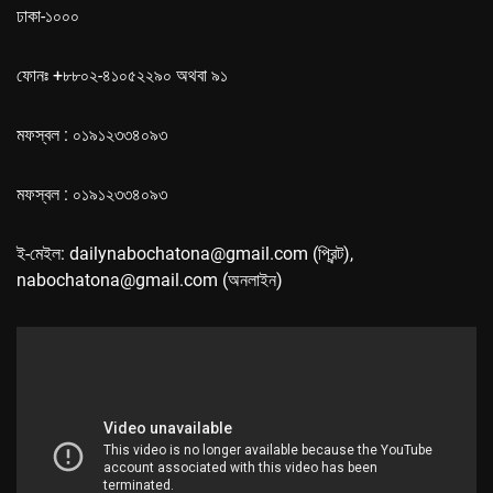
ঢাকা-১০০০
ফোনঃ +৮৮০২-৪১০৫২২৯০ অথবা ৯১
মফস্বল : ০১৯১২৩৩৪০৯৩
মফস্বল : ০১৯১২৩৩৪০৯৩
ই-মেইল: dailynabochatona@gmail.com (প্রিন্ট),
nabochatona@gmail.com (অনলাইন)