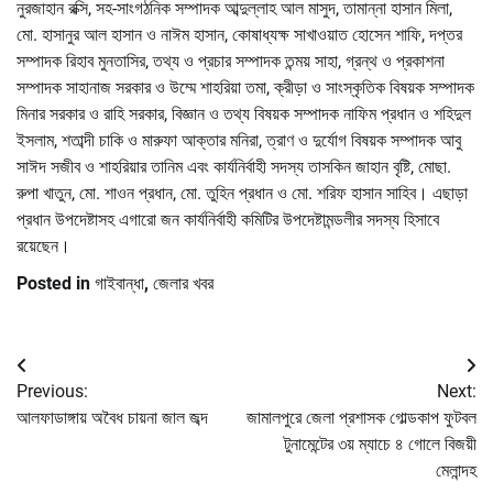
নুরজাহান রক্সি, সহ-সাংগঠনিক সম্পাদক আব্দুল্লাহ আল মাসুদ, তামান্না হাসান মিলা,
মো. হাসানুর আল হাসান ও নাঈম হাসান, কোষাধ্যক্ষ সাখাওয়াত হোসেন শাফি, দপ্তর
সম্পাদক রিহাব মুনতাসির, তথ্য ও প্রচার সম্পাদক তন্ময় সাহা, গ্রন্থ ও প্রকাশনা
সম্পাদক সাহানাজ সরকার ও উম্মে শাহরিয়া তমা, ক্রীড়া ও সাংস্কৃতিক বিষয়ক সম্পাদক
মিনার সরকার ও রাহি সরকার, বিজ্ঞান ও তথ্য বিষয়ক সম্পাদক নাফিম প্রধান ও শহিদুল
ইসলাম, শতাব্দী চাকি ও মারুফা আক্তার মনিরা, ত্রাণ ও দুর্যোগ বিষয়ক সম্পাদক আবু
সাঈদ সজীব ও শাহরিয়ার তানিম এবং কার্যনির্বাহী সদস্য তাসকিন জাহান বৃষ্টি, মোছা.
রুপা খাতুন, মো. শাওন প্রধান, মো. তুহিন প্রধান ও মো. শরিফ হাসান সাহিব। এছাড়া
প্রধান উপদেষ্টাসহ এগারো জন কার্যনির্বাহী কমিটির উপদেষ্টামন্ডলীর সদস্য হিসাবে
রয়েছেন।
Posted in
গাইবান্ধা
,
জেলার খবর
Post
Previous:
Next:
navigation
আলফাডাঙ্গায় অবৈধ চায়না জাল জব্দ
জামালপুরে জেলা প্রশাসক গোল্ডকাপ ফুটবল
টুনামেন্টের ৩য় ম্যাচে ৪ গোলে বিজয়ী
মেলান্দহ