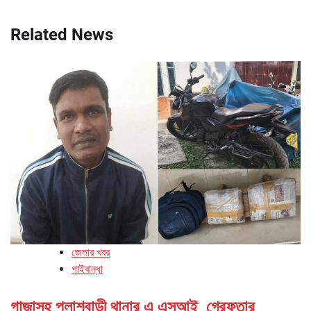
Related News
জেলার খবর
গাইবান্ধা
গাজাসহ পলাশবাড়ী থানার এ এসআই গ্রেফতার