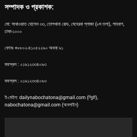
সম্পাদক ও প্রকাশক:
মো: সাখাওয়াত হোসেন ৩৩, তোপখানা রোড, মেহেরবা প্লাজা (৮ম তলা), শাহবাগ,
ঢাকা-১০০০
ফোনঃ +৮৮০২-৪১০৫২২৯০ অথবা ৯১
মফস্বল : ০১৯১২৩৩৪০৯৩
মফস্বল : ০১৯১২৩৩৪০৯৩
ই-মেইল: dailynabochatona@gmail.com (প্রিন্ট),
nabochatona@gmail.com (অনলাইন)