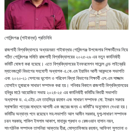
গোবিন্দগঞ্জ (গাইবান্ধা) প্রতিনিধি
রাজশাহী বিশ্ববিদ্যালয়ে অধ্যয়নরত গাইবান্ধার গোবিন্দগঞ্জ উপজেলার শিক্ষার্থীদের নিয়ে
গঠিত গোবিন্দগঞ্জ সমিতি রাজশাহী বিশ্ববিদ্যালয়ের ২০২৫-২৬ এর নতুন কার্যনির্বাহী
কমিটি ঘোষণা করা হয়েছে। এতে বিশ্ববিদ্যালয়ের ইনফরমেশন সায়েন্স এন্ড লাইব্রেরি
ম্যানেজমেন্ট বিভাগের সহযোগী অধ্যাপক এ.কে.এম ইয়ামিন আলী আকন্দকে সভাপতি
এবং ২০২০-২১ সেশনের ভূগোল ও পরিবেশ বিদ্যা বিভাগের শিক্ষার্থী এস.এম সাজ্জাদ
হোসাইন তুষারকে সাধারণ সম্পাদক করা হয়। শনিবার বিকালে রাজশাহী বিশ্ববিদ্যালয়ের
হবিবুর মাঠে আয়োজিত সভায় ২০২৪-২৫ এর কার্যনির্বাহী কমিটির বিদায়ী সভাপতি
অধ্যাপক ড. এ.এইচ.এম তাহমিদুর রহমান এবং সাধারণ সম্পাদক মো. ইমরান সরদার
স্বাক্ষরিত পত্রের মাধ্যমে আগামী এক বছরের জন্য এ কমিটি’র অনুমোদন দেওয়া হয়।
কমিটির অন্যান্য পদে রয়েছেন সহ-সভাপতি আল আমীন সরকার, যুগ্ম-সাধারণ সম্পাদক
চয়ন সরকার, শাকিল ইসলাম আকাশ, মাহাবুর প্রধান ও রেজওয়ান হাসান নয়ন,
সাংগঠনিক সম্পাদক তাসনিয়া আক্তার হীরা, মোস্তাফিজার রহমান, আফিফা সুলতানা ও