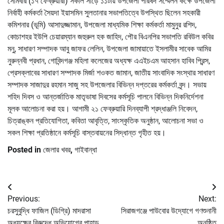
সোমবার (১৭ ফেব্রুয়ারী) সকাল সাড়ে ১১টায় উপজেলা পরিষদ সম্মেলন কক্ষে উপজেলা
নির্বাহী কর্মকর্তা সৈয়দা ইয়াসমিন সুলতানার সভাপতিত্বে উপস্থিত ছিলেন সহকারী
কমিশনার (ভূমি) আসাদুজ্জামান, উপজেলা মাধ্যমিক শিক্ষা কর্মকর্তা মামুনুর রশিদ,
কোচাশহর ইউপি চেয়ারম্যান জহুরুল হক জাহিদ, পৌর বিএনপির সভাপতি রবিউল কবির
মনু, সাধারণ সম্পাদক আবু জাফর লেলিন, উপজেলা জামায়াতে ইসলামীর সাবেক আমির
নুরুন্নবী প্রধান, গোবিন্দগঞ্জ মহিলা কলেজের অধ্যক্ষ এএইচএম আহসান হাবিব প্রিন্স,
প্রেসক্লাবের সাধারণ সম্পাদক মির্জা শওকত জামান, জাতীয় সাংবাদিক সংস্থার সাধারণ
সম্পাদক সাজাদুর রহমান সাজু সহ উপজেলার বিভিন্ন দপ্তরের কর্মকর্তা বৃন্দ। সভায়
শহিদ দিবস ও আন্তর্জাতিক মাতৃভাষা দিবসের কর্মসূচি পালনে বিভিন্ন দিকনির্দেশনা
মূলক আলোচনা করা হয়। আগামী ২১ ফেব্রুয়ারি দিনব্যাপী শ্রদ্ধাঞ্জলি নিবেদন,
চিত্রাঙ্কন প্রতিযোগিতা, কবিতা আবৃত্তি, সাংস্কৃতিক অনুষ্ঠান, আলোচনা সভা ও
সকল শিক্ষা প্রতিষ্ঠানে কর্মসূচি বাস্তবায়নের সিদ্ধান্ত গৃহীত হয়।
Posted in
জেলার খবর
,
গাইবান্ধা
Post
Previous:
Next:
navigation
চরসুবুদ্ধি ফাজিল (ডিগ্রি) মাদরাসা
সিরাজগঞ্জে পাউবোর উদ্যোগে গণশুনানী
অধ্যক্ষের বিরুদ্ধে অভিযোগের পাহাড়,
অনুষ্ঠিত