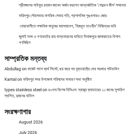
শ্রীমঙ্গলের সাইফুর রহমান জাবেদ অর্জন করলেন আন্তর্জাতিক ‘গোল্ডেন কীস’ সম্মাননা
ফরিদপুর পৌরসভায় নাগরিক সেবায় গতি, প্রশাসনিক শৃঙ্খলায়ও জোর
নোয়াখালীতে লক্ষাধিক মানুষের মহাসমাবেশ, ‘হিজবুত তাওহীদ’ নিষিদ্ধের দাবি
জুলাই সনদ ও গণভোটের রায় বাস্তবায়নের দাবিতে দিনাজপুরে জামায়াতের বিশাল
গণমিছিল
সাম্প্রতিক মন্তব্য
Abdullag
on
বাজেট পাসে ব্যর্থ সিনেট, ছয় বছর পর যুক্তরাষ্ট্রে ফের সরকার শাটডাউন
Kamal
on
ফরিদপুর সদর উপজেলা পরিষদের সাধারণ সভা অনুষ্ঠিত
types stainless steel
on
৪৮তম বিশেষ বিসিএস: স্বাস্থ্য ক্যাডারের ২১ জনের সুপারিশ
স্থগিত, দুজনের বাতিল
সংরক্ষণাগার
August 2026
July 2026