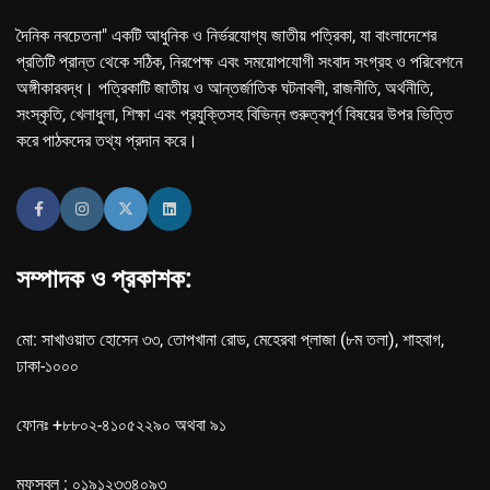
দৈনিক নবচেতনা" একটি আধুনিক ও নির্ভরযোগ্য জাতীয় পত্রিকা, যা বাংলাদেশের
প্রতিটি প্রান্ত থেকে সঠিক, নিরপেক্ষ এবং সময়োপযোগী সংবাদ সংগ্রহ ও পরিবেশনে
অঙ্গীকারবদ্ধ। পত্রিকাটি জাতীয় ও আন্তর্জাতিক ঘটনাবলী, রাজনীতি, অর্থনীতি,
সংস্কৃতি, খেলাধুলা, শিক্ষা এবং প্রযুক্তিসহ বিভিন্ন গুরুত্বপূর্ণ বিষয়ের উপর ভিত্তি
করে পাঠকদের তথ্য প্রদান করে।
সম্পাদক ও প্রকাশক:
মো: সাখাওয়াত হোসেন ৩৩, তোপখানা রোড, মেহেরবা প্লাজা (৮ম তলা), শাহবাগ,
ঢাকা-১০০০
ফোনঃ +৮৮০২-৪১০৫২২৯০ অথবা ৯১
মফস্বল : ০১৯১২৩৩৪০৯৩