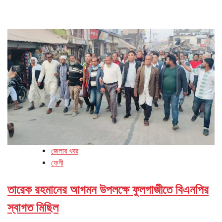
জেলার খবর
ফেনী
তারেক রহমানের আগমন উপলক্ষে ফুলগাজীতে বিএনপির
স্বাগত মিছিল