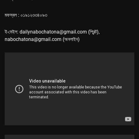
মফস্বল : ০১৯১২৩৩৪০৯৩
ই-মেইল: dailynabochatona@gmail.com (প্রিন্ট),
nabochatona@gmail.com (অনলাইন)