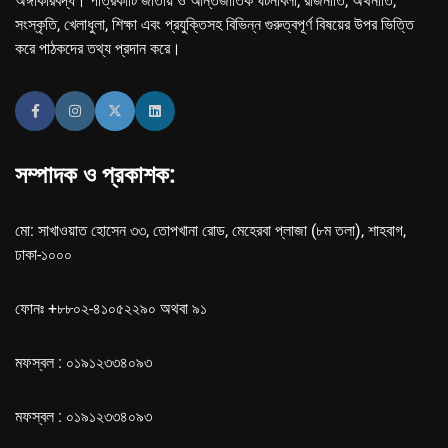
অঙ্গীকারবদ্ধ। পত্রিকাটি জাতীয় ও আন্তর্জাতিক ঘটনাবলী, রাজনীতি, অর্থনীতি,
সংস্কৃতি, খেলাধুলা, শিক্ষা এবং প্রযুক্তিসহ বিভিন্ন গুরুত্বপূর্ণ বিষয়ের উপর ভিত্তি
করে পাঠকদের তথ্য প্রদান করে।
সম্পাদক ও প্রকাশক:
মো: সাখাওয়াত হোসেন ৩৩, তোপখানা রোড, মেহেরবা প্লাজা (৮ম তলা), শাহবাগ,
ঢাকা-১০০০
ফোনঃ +৮৮০২-৪১০৫২২৯০ অথবা ৯১
মফস্বল : ০১৯১২৩৩৪০৯৩
মফস্বল : ০১৯১২৩৩৪০৯৩