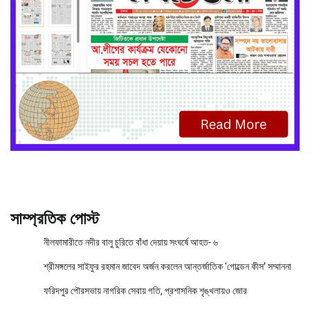
সাম্প্রতিক পোস্ট
নীলফামারীতে নদীর বালু চুরিতে বাঁধা দেয়ায় সংঘর্ষে আহত- ৬
শ্রীমঙ্গলের সাইফুর রহমান জাবেদ অর্জন করলেন আন্তর্জাতিক ‘গোল্ডেন কীস’ সম্মাননা
ফরিদপুর পৌরসভায় নাগরিক সেবায় গতি, প্রশাসনিক শৃঙ্খলায়ও জোর