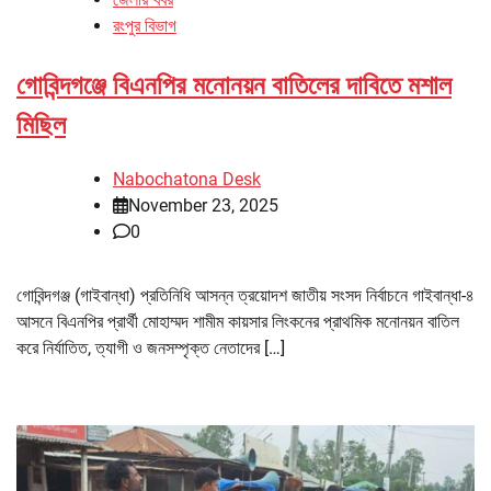
রংপুর বিভাগ
গোবিন্দগঞ্জে বিএনপির মনোনয়ন বাতিলের দাবিতে মশাল
মিছিল
Nabochatona Desk
November 23, 2025
0
গোবিন্দগঞ্জ (গাইবান্ধা) প্রতিনিধি আসন্ন ত্রয়োদশ জাতীয় সংসদ নির্বাচনে গাইবান্ধা-৪
আসনে বিএনপির প্রার্থী মোহাম্মদ শামীম কায়সার লিংকনের প্রাথমিক মনোনয়ন বাতিল
করে নির্যাতিত, ত্যাগী ও জনসম্পৃক্ত নেতাদের […]