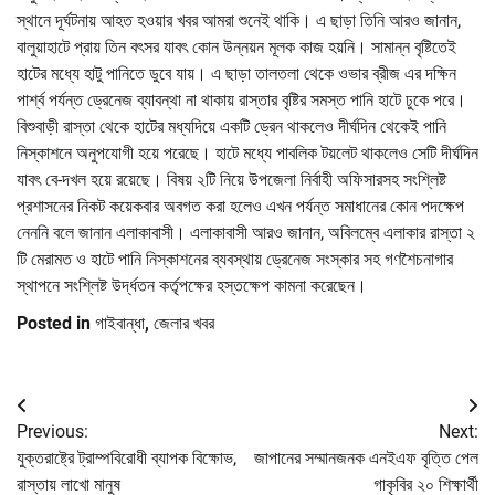
স্থানে দূর্ঘটনায় আহত হওয়ার খবর আমরা শুনেই থাকি। এ ছাড়া তিনি আরও জানান,
বালুয়াহাটে প্রায় তিন বৎসর যাবৎ কোন উন্নয়ন মূলক কাজ হয়নি। সামান্ন বৃষ্টিতেই
হাটের মধ্যে হাটু পানিতে ডুবে যায়। এ ছাড়া তালতলা থেকে ওভার ব্রীজ এর দক্ষিন
পার্শ্ব পর্যন্ত ড্রেনেজ ব্যাবন্থা না থাকায় রাস্তার বৃষ্টির সমস্ত পানি হাটে ঢুকে পরে।
বিশুবাড়ী রাস্তা থেকে হাটের মধ্যদিয়ে একটি ড্রেন থাকলেও দীর্ঘদিন থেকেই পানি
নিস্কাশনে অনুপযোগী হয়ে পরেছে। হাটে মধ্যে পাবলিক টয়লেট থাকলেও সেটি দীর্ঘদিন
যাবৎ বে-দখল হয়ে রয়েছে। বিষয় ২টি নিয়ে উপজেলা নির্বাহী অফিসারসহ সংশ্লিষ্ট
প্রশাসনের নিকট কয়েকবার অবগত করা হলেও এখন পর্যন্ত সমাধানের কোন পদক্ষেপ
নেননি বলে জানান এলাকাবাসী। এলাকাবাসী আরও জানান, অবিলম্বে এলাকার রাস্তা ২
টি মেরামত ও হাটে পানি নিস্কাশনের ব্যবস্থায় ড্রেনেজ সংস্কার সহ গণশৈচনাগার
স্থাপনে সংশ্লিষ্ট উর্দ্ধতন কর্তৃপক্ষের হস্তক্ষেপ কামনা করেছেন।
Posted in
গাইবান্ধা
,
জেলার খবর
Post
Previous:
Next:
navigation
যুক্তরাষ্ট্রে ট্রাম্পবিরোধী ব্যাপক বিক্ষোভ,
জাপানের সম্মানজনক এনইএফ বৃত্তি পেল
রাস্তায় লাখো মানুষ
গাকৃবির ২০ শিক্ষার্থী