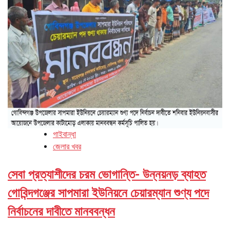
গাইবান্ধা
জেলার খবর
সেবা প্রত্যাশীদের চরম ভোগান্তি- উন্নয়নড় ব্যাহত
গোবিন্দগঞ্জের সাপমারা ইউনিয়নে চেয়ারম্যান শুণ্য পদে
নির্বাচনের দাবীতে মানববন্ধন