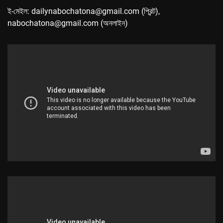
ই-মেইল: dailynabochatona@gmail.com (প্রিন্ট),
nabochatona@gmail.com (অনলাইন)