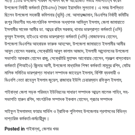
সাড়ে ১১টায় উপজেলা পরিষদ সম্মেলন কক্ষে আয়োজিত সভায় সভাপতিত্ব করেন
উপজেলা নির্বাহী কর্মকর্তা (ইউএনও) সৈয়দা ইয়াসমিন সুলতানা। এ সময় উপস্থিত
ছিলেন উপজেলা সহকারী কমিশনার (ভূমি) মো. আসাদুজ্জামান, বিএনপির নির্বাহী কমিটির
রংপুর বিভাগীয় সহ-সাংগঠনিক সম্পাদক অধ্যাপক আমিনুল ইসলাম, জেলা জামায়াতে
ইসলামীর সাবেক আমীর ডা. আব্দুর রহিম সরকার, থানার ভারপ্রাপ্ত কর্মকর্তা (ওসি)
বুলবুল ইসলাম, হাইওয়ে থানার ভারপ্রাপ্ত কর্মকর্তা (ওসি) মোজাফফর হোসেন,
উপজেলা বিএনপির আহবায়ক ফারুক আহম্মেদ, উপজেলা জামায়াতে ইসলামীর আমীর
আবুল হোসেন সরকার, সেক্রেটারি আবুল কালাম আজাদ, ইসলামী আন্দোলনের উপজেলা
সভাপতি আকরাম হোসেন রাজু, সেক্রেটারি মুহাম্মদ আনোয়ার হোসেন, প্রকল্প বাস্তবায়ন
কর্মকর্তা (পিআইও) জিন্দার আলী, উপজেলা মাধ্যমিক শিক্ষা কর্মকর্তা মামুনুর রশিদ, মোটর
মালিক সমিতির ভারপ্রাপ্ত সাধারণ সম্পাদক জাহেদুল ইসলাম, বিশিষ্ট ব্যবসায়ী ও
বিএনপি নেতা রাহেনুল ইসলাম জুয়েল, রাজাহার ইউপি চেয়ারম্যান রফিকুল ইসলাম,
গাইবান্ধা জেলা সড়ক পরিবহন ইউনিয়নের সাধারণ সম্পাদক আব্দুল মালেক শাহিন, সহ-
সভাপতি হারুন রশিদ, সাংগঠনিক সম্পাদক ইকবাল হোসেন, প্রচার সম্পাদক
সাইফুল ইসলামসহ ফায়ার সার্ভিস ও ট্রাফিক পুলিশসহ উপজেলার প্রশাসনের বিভিন্ন
দাপ্তরিক কর্মকর্তা-কর্মচারীবৃন্দ।
Posted in
গাইবান্ধা
,
জেলার খবর