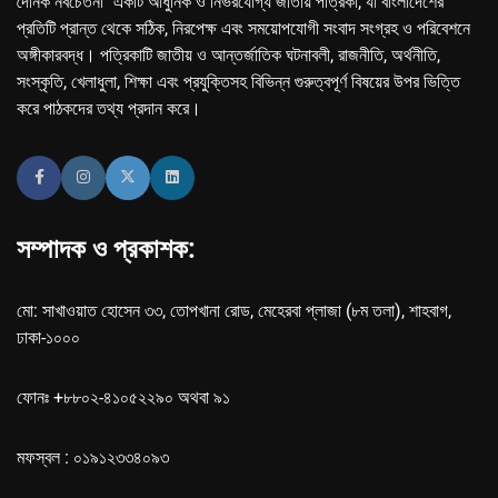
দৈনিক নবচেতনা" একটি আধুনিক ও নির্ভরযোগ্য জাতীয় পত্রিকা, যা বাংলাদেশের
প্রতিটি প্রান্ত থেকে সঠিক, নিরপেক্ষ এবং সময়োপযোগী সংবাদ সংগ্রহ ও পরিবেশনে
অঙ্গীকারবদ্ধ। পত্রিকাটি জাতীয় ও আন্তর্জাতিক ঘটনাবলী, রাজনীতি, অর্থনীতি,
সংস্কৃতি, খেলাধুলা, শিক্ষা এবং প্রযুক্তিসহ বিভিন্ন গুরুত্বপূর্ণ বিষয়ের উপর ভিত্তি
করে পাঠকদের তথ্য প্রদান করে।
সম্পাদক ও প্রকাশক:
মো: সাখাওয়াত হোসেন ৩৩, তোপখানা রোড, মেহেরবা প্লাজা (৮ম তলা), শাহবাগ,
ঢাকা-১০০০
ফোনঃ +৮৮০২-৪১০৫২২৯০ অথবা ৯১
মফস্বল : ০১৯১২৩৩৪০৯৩