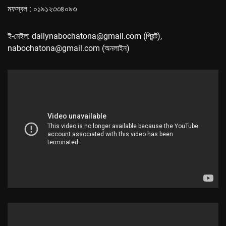
মফস্বল : ০১৯১২৩৩৪০৯৩
ই-মেইল: dailynabochatona@gmail.com (প্রিন্ট),
nabochatona@gmail.com (অনলাইন)