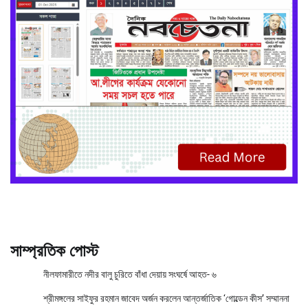
সাম্প্রতিক পোস্ট
নীলফামারীতে নদীর বালু চুরিতে বাঁধা দেয়ায় সংঘর্ষে আহত- ৬
শ্রীমঙ্গলের সাইফুর রহমান জাবেদ অর্জন করলেন আন্তর্জাতিক ‘গোল্ডেন কীস’ সম্মাননা