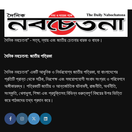
দৈনিক নবচেতনা" - সত্য, ন্যায় এবং জাতীয় চেতনার ধারক ও বাহক।
দৈনিক নবচেতনা: জাতীয় পত্রিকা
দৈনিক নবচেতনা" একটি আধুনিক ও নির্ভরযোগ্য জাতীয় পত্রিকা, যা বাংলাদেশের
প্রতিটি প্রান্ত থেকে সঠিক, নিরপেক্ষ এবং সময়োপযোগী সংবাদ সংগ্রহ ও পরিবেশনে
অঙ্গীকারবদ্ধ। পত্রিকাটি জাতীয় ও আন্তর্জাতিক ঘটনাবলী, রাজনীতি, অর্থনীতি,
সংস্কৃতি, খেলাধুলা, শিক্ষা এবং প্রযুক্তিসহ বিভিন্ন গুরুত্বপূর্ণ বিষয়ের উপর ভিত্তি
করে পাঠকদের তথ্য প্রদান করে।