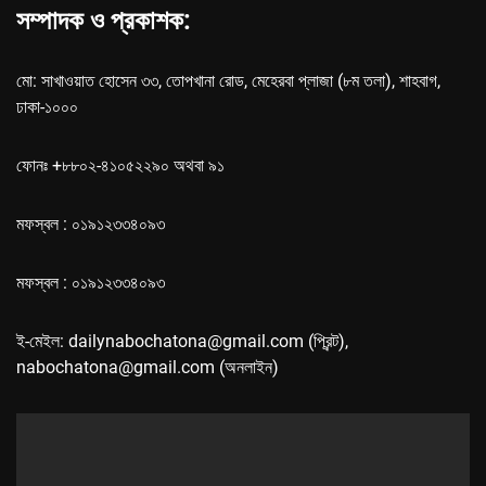
সম্পাদক ও প্রকাশক:
মো: সাখাওয়াত হোসেন ৩৩, তোপখানা রোড, মেহেরবা প্লাজা (৮ম তলা), শাহবাগ,
ঢাকা-১০০০
ফোনঃ +৮৮০২-৪১০৫২২৯০ অথবা ৯১
মফস্বল : ০১৯১২৩৩৪০৯৩
মফস্বল : ০১৯১২৩৩৪০৯৩
ই-মেইল: dailynabochatona@gmail.com (প্রিন্ট),
nabochatona@gmail.com (অনলাইন)