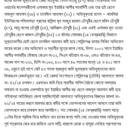
জমির মালিক ভুক্তভোগী রেজা মাহফুজা বেগম লাইজু (৫৭) বগুড়া পৌরসভার ৭নং
ওয়ার্ডের জলেশ্বরীতলা এলাকার মৃত ইয়াছির আলীর সহধর্মিণী এবং তার দুই ছেলে
নাজমুল আহসান (৩৬) ও তানজিদ আহসান (২২)। অভিযুক্তরা হলেন – কামদিয়া
ইউনিয়নের পশ্চিমপাড়া গ্রামের বাসিন্দা মৃত মনছুর রহমান চৌধুরীর ছেলে মমিন চৌধুরী
(৫৭), আবু নাসের চৌধুরী (৫৪), আমিরুল চৌধুরী (৬১) এবং একই এলাকার মৃত ওহেদ
চৌধুরীর ছেলে কাজল চৌধুরীর (৪৫)।এ ঘটনায় সোমবার (২৪ ফেব্রুয়ারি) বিকালে
ভুক্তভোগীর ছোট ছেলে তানজিদ আহসান বাদী হয়ে গোবিন্দগঞ্জ থানায় লিখিত অভিযোগ
দায়ের করেন।নার অভিযোগ ও স্থানীয় সুত্রে জানা গেছে, বিগত ২০০২ সালে ইয়াছির
আলীর পলাষট্রি মৌজায় জেএল নং-১২, সিএস খতিয়ান নং-৩৮, এসএ খতিয়ান নং-৪৪,
সাবেক দাগ নং-২৩২, ডিপি নং-১৯৩, ৪০০ দাগে ৪৬ শতকের মধ্যে ১৪ ও ৪০১ দাগে
৩৯, একুনে দুই দাগে মোট ৫৩ শতক ক্রয়কৃত জমি ভুলক্রমে অভিযুক্তদের নামে
বিআরএস রেকর্ডভুক্ত হয়। ওই রেকর্ড সংশোধনে গোবিন্দগঞ্জ (চৌকি) আদালতে মামলা
নং- ৪২/২৪ চলমান। এরপরেও জমি নিয়ে স্থানীয় শালিস বৈঠকে কোনো সমস্যার
সমাধান না হওয়ায় একপর্যায়ে মৃত ইয়াছির আলীর বড় ছেলে নাজমুল আহসান বাদী হয়ে
গাইবান্ধা অতিরিক্ত জেলা ম্যাজিস্ট্রেট আদালতে অভিযুক্তদের বিরুদ্ধে মামলা নং-
৯২/২৪ দায়ের করলে মামলার রায়ে বাদীর পক্ষে ভোগদখলের আদেশ আসলে তারা জমি
ভোগদখলে করে চাষবাস করে আসছিল। গত সোমবার (২৪ ফেব্রুয়ারি) সকাল সাড়ে
১০টার দিকে শ্রমিক দিয়ে জমিতে ধান চাষের জন্য পানি সেচ দেওয়ার সময় অভিযুক্তরা
পূর্ব শত্রুতার জের ধরে জমিতে এসে লাঠি, ধারালো ছোরা ও হাসুয়া দেখিয়ে প্রাণনাশের