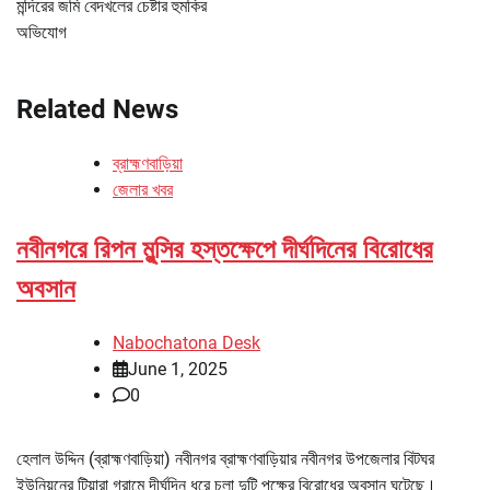
মন্দিরের জমি বেদখলের চেষ্টার হুমকির
অভিযোগ
Related News
ব্রাহ্মণবাড়িয়া
জেলার খবর
নবীনগরে রিপন মুন্সির হস্তক্ষেপে দীর্ঘদিনের বিরোধের
অবসান
Nabochatona Desk
June 1, 2025
0
হেলাল উদ্দিন (ব্রাহ্মণবাড়িয়া) নবীনগর ব্রাহ্মণবাড়িয়ার নবীনগর উপজেলার বিটঘর
ইউনিয়নের টিয়ারা গ্রামে দীর্ঘদিন ধরে চলা দুটি পক্ষের বিরোধের অবসান ঘটেছে।