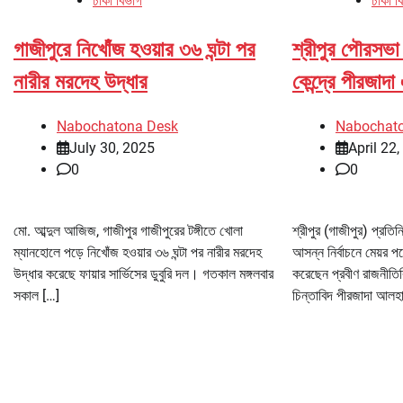
ঢাকা বিভাগ
ঢাকা ব
গাজীপুরে নিখোঁজ হওয়ার ৩৬ ঘন্টা পর
শ্রীপুর পৌরসভা
নারীর মরদেহ উদ্ধার
কেন্দ্রে পীরজাদ
Nabochatona Desk
Nabochat
July 30, 2025
April 22
0
0
মো. আব্দুল আজিজ, গাজীপুর গাজীপুরের টঙ্গীতে খোলা
শ্রীপুর (গাজীপুর) প্রতি
ম্যানহোলে পড়ে নিখোঁজ হওয়ার ৩৬ ঘন্টা পর নারীর মরদেহ
আসন্ন নির্বাচনে মেয়র পদ
উদ্ধার করেছে ফায়ার সার্ভিসের ডুবুরি দল। গতকাল মঙ্গলবার
করেছেন প্রবীণ রাজনীত
সকাল […]
চিন্তাবিদ পীরজাদা আলহ