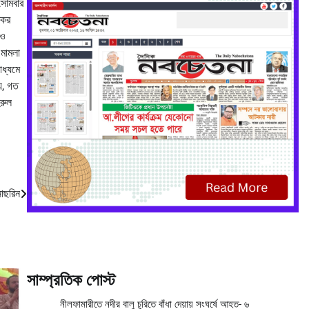
 সোমবার
বকর
েও
 মামলা
াধ্যমে
য, গত
িরুল
নাছরিন
সাম্প্রতিক পোস্ট
নীলফামারীতে নদীর বালু চুরিতে বাঁধা দেয়ায় সংঘর্ষে আহত- ৬