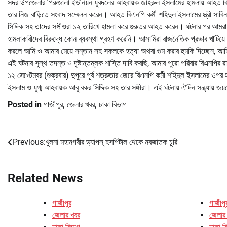
সদর উপজেলার পিরুজালী ইউনিয়ন যুবদলের আহবায়ক জহিরুল ইসলামের হামলায় আহত বিএন
তার নিজ বাড়িতে সংবাদ সম্মেলন করেন। আহত বিএনপি কর্মী শহিদুল ইসলামের স্ত্রী সাবি
সিদ্দিক সহ তাদের সঙ্গীওরা ১২ তারিখে হামলা করে গুরুতর আহত করেন। ঘটনার পর আমরা স
হামলাকারীদের বিরুদ্ধে কোন ব্যবস্থা গ্রহণ করেনি। আসামিরা রাজনৈতিক প্রভাব খাটিয়
করলে আমি ও আমার মেয়ে সন্তান সহ সকলকে হত্যা অথবা গুম করার হুমকি দিচ্ছেন, আমি 
এই ঘটনার সুস্থ তদন্ত ও দৃষ্টান্তমূলক শাস্তি দাবি করছি, আমার পুরো পরিবার বিএনপির
১২ সেপ্টেম্বর (শুক্রবার) দুপুরে পূর্ব শত্রুতার জেরে বিএনপি কর্মী শহিদুল ইসলামের
ইসলাম ও যুগ্ম আহবায়ক আবু বকর সিদ্দিক সহ তার সঙ্গীরা। এই ঘটনায় ঐদিন সন্ধ্যায় জয
Posted in
গাজীপুর
,
জেলার খবর
,
ঢাকা বিভাগ
Previous:
খুলনা মহানগরীর ড্যাপস্ হসপিটাল থেকে নবজাতক চুরি
Post
navigation
Related News
গাজীপুর
গাজীপু
জেলার খবর
জেলার