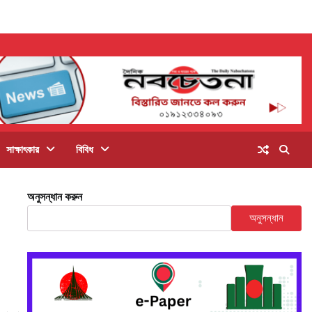
সাক্ষাৎকার
বিবিধ
অনুসন্ধান করুন
অনুসন্ধান