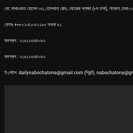
মো: সাখাওয়াত হোসেন ৩৩, তোপখানা রোড, মেহেরবা প্লাজা (৮ম তলা), শাহবাগ, ঢাকা-
ফোনঃ +৮৮০২-৪১০৫২২৯০ অথবা ৯১
মফস্বল : ০১৯১২৩৩৪০৯৩
মফস্বল : ০১৯১২৩৩৪০৯৩
ই-মেইল: dailynabochatona@gmail.com (প্রিন্ট), nabochatona@g