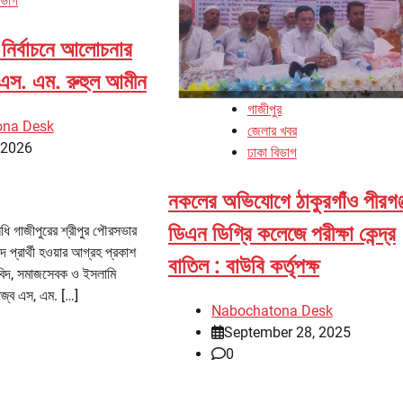
িভাগ
 নির্বাচনে আলোচনার
া এস. এম. রুহুল আমীন
গাজীপুর
ona Desk
জেলার খবর
, 2026
ঢাকা বিভাগ
নকলের অভিযোগে ঠাকুরগাঁও পীরগঞ্
ডিএন ডিগ্রি কলেজে পরীক্ষা কেন্দ্র
নিধি গাজীপুরের শ্রীপুর পৌরসভার
ে প্রার্থী হওয়ার আগ্রহ প্রকাশ
বাতিল : বাউবি কর্তৃপক্ষ
িবিদ, সমাজসেবক ও ইসলামি
াজ্ব এস, এম. […]
Nabochatona Desk
September 28, 2025
0