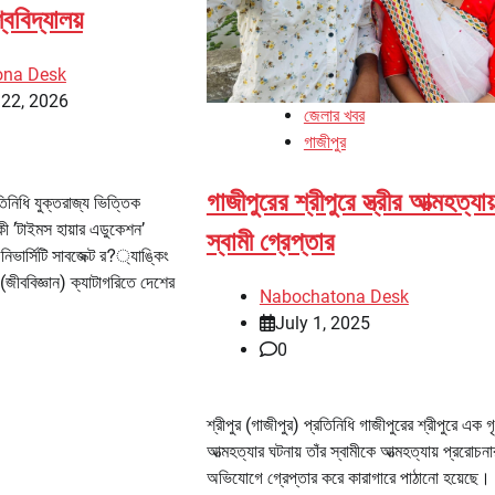
্ববিদ্যালয়
ona Desk
 22, 2026
জেলার খবর
গাজীপুর
গাজীপুরের শ্রীপুরে স্ত্রীর আত্মহত্যায
তিনিধি যুক্তরাজ্য ভিত্তিক
়িকী ’টাইমস হায়ার এডুকেশন’
স্বামী গ্রেপ্তার
নিভার্সিটি সাবজেক্ট র?্যাঙ্কিং
(জীববিজ্ঞান) ক্যাটাগরিতে দেশের
Nabochatona Desk
July 1, 2025
0
শ্রীপুর (গাজীপুর) প্রতিনিধি গাজীপুরের শ্রীপুরে এক গ
আত্মহত্যার ঘটনায় তাঁর স্বামীকে আত্মহত্যায় প্ররোচনা
অভিযোগে গ্রেপ্তার করে কারাগারে পাঠানো হয়েছে। 