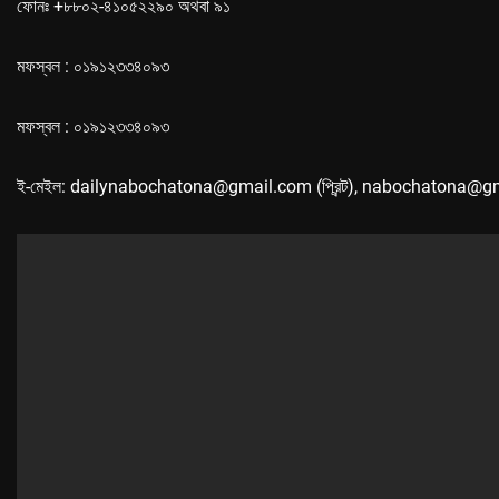
ফোনঃ +৮৮০২-৪১০৫২২৯০ অথবা ৯১
মফস্বল : ০১৯১২৩৩৪০৯৩
মফস্বল : ০১৯১২৩৩৪০৯৩
ই-মেইল: dailynabochatona@gmail.com (প্রিন্ট), nabochatona@g