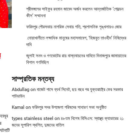
শ্রীমঙ্গলের সাইফুর রহমান জাবেদ অর্জন করলেন আন্তর্জাতিক ‘গোল্ডেন
কীস’ সম্মাননা
ফরিদপুর পৌরসভায় নাগরিক সেবায় গতি, প্রশাসনিক শৃঙ্খলায়ও জোর
নোয়াখালীতে লক্ষাধিক মানুষের মহাসমাবেশ, ‘হিজবুত তাওহীদ’ নিষিদ্ধের
দাবি
়
জুলাই সনদ ও গণভোটের রায় বাস্তবায়নের দাবিতে দিনাজপুরে জামায়াতের
বিশাল গণমিছিল
সাম্প্রতিক মন্তব্য
Abdullag
on
বাজেট পাসে ব্যর্থ সিনেট, ছয় বছর পর যুক্তরাষ্ট্রে ফের সরকার
শাটডাউন
Kamal
on
ফরিদপুর সদর উপজেলা পরিষদের সাধারণ সভা অনুষ্ঠিত
ৃহবধূর
types stainless steel
on
৪৮তম বিশেষ বিসিএস: স্বাস্থ্য ক্যাডারের ২১
র
জনের সুপারিশ স্থগিত, দুজনের বাতিল
ঘটনাটি