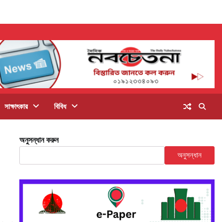
সাক্ষাৎকার
বিবিধ
অনুসন্ধান করুন
অনুসন্ধান