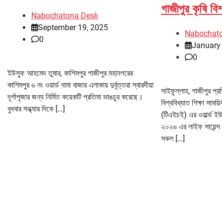
গাজীপুর কৃষি বিশ
Nabochatona Desk
September 19, 2025
Nabochat
0
January
0
ইউসুফ আহমেদ তুষার, কাশিমপুর গাজীপুর মহানগরের
কাশিমপুর ৬ নং ওয়ার্ড নামা বাজার এলাকায় দুর্বৃত্তরা স্বারদীয়া
সাইফুল্লাহ, গাজীপুর প্র
দূর্গাপূজার জন্য নির্মিত কয়েকটি প্রতিমা ভাঙচুর করেছে।
বিশ্ববিখ্যাত শিক্ষা সাময
বুধবার সন্ধ্যার দিকে […]
(টিএইচই) এর ওয়ার্ল্ড ইউ
২০২৬ এর লাইফ সায়েন্স 
সকল […]