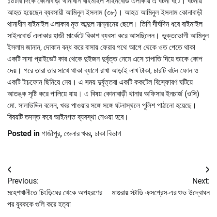
১০টার দিকে কোনাবাড়ী থানাধীন বাইমাইল সাইনবোর্ড এলাকায় এ ঘটনা ঘটে। ঘটনায়
আহত হয়েছেন ব্যবসায়ী আমিনুল ইসলাম (৩৮)। আহত আমিনুল ইসলাম কোনাবাড়ী
থানাধীন বাইমাইল এলাকার মৃত আব্দুল মান্নানের ছেলে। তিনি দীর্ঘদিন ধরে বাইমাইল
সাইনবোর্ড এলাকার হাজী মার্কেটে বিকাশ ব্যবসা করে আসছিলেন। ভুক্তভোগী আমিনুল
ইসলাম জানান, দোকান বন্ধ করে বাসায় ফেরার পথে আগে থেকে ওত পেতে থাকা
একটি সাদা প্রাইভেট কার থেকে দুইজন দুর্বৃত্ত নেমে এসে চাপাতি দিয়ে তাকে কোপ
দেয়। পরে তারা তার সাথে থাকা ব্যাগে রাখা আড়াই লাখ টাকা, চারটি বাটন ফোন ও
একটি টাচফোন ছিনিয়ে নেয়। এ সময় দুর্বৃত্তরা একটি ককটেল বিস্ফোরণ ঘটিয়ে
আতঙ্ক সৃষ্টি করে পালিয়ে যায়। এ বিষয় কোনাবাড়ী থানার অফিসার ইনচার্জ (ওসি)
মো. সালাউদ্দিন বলেন, খবর পাওয়ার সঙ্গে সঙ্গে ঘটনাস্থলে পুলিশ পাঠানো হয়েছে।
বিষয়টি তদন্ত করে আইনগত ব্যবস্থা নেওয়া হবে।
Posted in
গাজীপুর
,
জেলার খবর
,
ঢাকা বিভাগ
Post
Previous:
Next:
navigation
মহেশখালীতে চিংড়িঘের থেকে অপহরণের
মাগুরায় স্টাডি এক্সপ্রেস-এর শুভ উদ্বোধন
পর যুবককে গুলি করে হত্যা