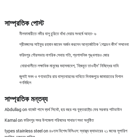
সাম্প্রতিক পোস্ট
নীলফামারীতে নদীর বালু চুরিতে বাঁধা দেয়ায় সংঘর্ষে আহত- ৬
শ্রীমঙ্গলের সাইফুর রহমান জাবেদ অর্জন করলেন আন্তর্জাতিক ‘গোল্ডেন কীস’ সম্মাননা
ফরিদপুর পৌরসভায় নাগরিক সেবায় গতি, প্রশাসনিক শৃঙ্খলায়ও জোর
নোয়াখালীতে লক্ষাধিক মানুষের মহাসমাবেশ, ‘হিজবুত তাওহীদ’ নিষিদ্ধের দাবি
জুলাই সনদ ও গণভোটের রায় বাস্তবায়নের দাবিতে দিনাজপুরে জামায়াতের বিশাল
গণমিছিল
সাম্প্রতিক মন্তব্য
Abdullag
on
বাজেট পাসে ব্যর্থ সিনেট, ছয় বছর পর যুক্তরাষ্ট্রে ফের সরকার শাটডাউন
Kamal
on
ফরিদপুর সদর উপজেলা পরিষদের সাধারণ সভা অনুষ্ঠিত
types stainless steel
on
৪৮তম বিশেষ বিসিএস: স্বাস্থ্য ক্যাডারের ২১ জনের সুপারিশ
স্থগিত, দুজনের বাতিল