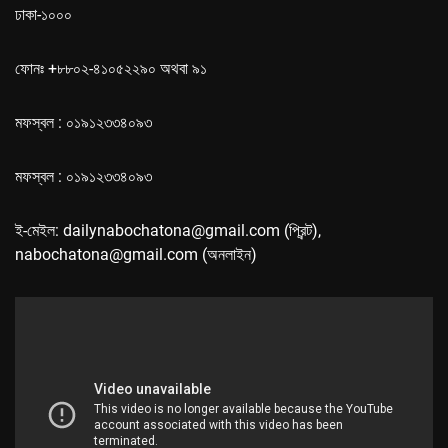
ঢাকা-১০০০
ফোনঃ +৮৮০২-৪১০৫২২৯০ অথবা ৯১
মফস্বল : ০১৯১২৩৩৪০৯৩
মফস্বল : ০১৯১২৩৩৪০৯৩
ই-মেইল: dailynabochatona@gmail.com (প্রিন্ট),
nabochatona@gmail.com (অনলাইন)