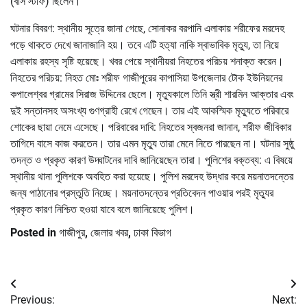
(বাস স্টাফ) ছিলেন।
ঘটনার বিবরণ: স্থানীয় সূত্রে জানা গেছে, সোনাকর বরপানি এলাকায় শরীফের মরদেহ
পড়ে থাকতে দেখে জানাজানি হয়। তবে এটি হত্যা নাকি স্বাভাবিক মৃত্যু, তা নিয়ে
এলাকায় রহস্য সৃষ্টি হয়েছে। খবর পেয়ে স্থানীয়রা নিহতের পরিচয় শনাক্ত করেন।
নিহতের পরিচয়: নিহত মোঃ শরীফ গাজীপুরের কাপাসিয়া উপজেলার টোক ইউনিয়নের
কপালেশ্বর গ্রামের সিরাজ উদ্দিনের ছেলে। মৃত্যুকালে তিনি স্ত্রী শারমিন আক্তার এবং
দুই সন্তানসহ অসংখ্য গুণগ্রাহী রেখে গেছেন। তার এই আকস্মিক মৃত্যুতে পরিবারে
শোকের ছায়া নেমে এসেছে। পরিবারের দাবি: নিহতের স্বজনরা জানান, শরীফ জীবিকার
তাগিদে বাসে কাজ করতেন। তার এমন মৃত্যু তারা মেনে নিতে পারছেন না। ঘটনার সুষ্ঠু
তদন্ত ও প্রকৃত কারণ উদ্ঘাটনের দাবি জানিয়েছেন তারা। পুলিশের বক্তব্য: এ বিষয়ে
স্থানীয় থানা পুলিশকে অবহিত করা হয়েছে। পুলিশ মরদেহ উদ্ধার করে ময়নাতদন্তের
জন্য পাঠানোর প্রস্তুতি নিচ্ছে। ময়নাতদন্তের প্রতিবেদন পাওয়ার পরই মৃত্যুর
প্রকৃত কারণ নিশ্চিত হওয়া যাবে বলে জানিয়েছে পুলিশ।
Posted in
গাজীপুর
,
জেলার খবর
,
ঢাকা বিভাগ
Post
Previous:
Next: