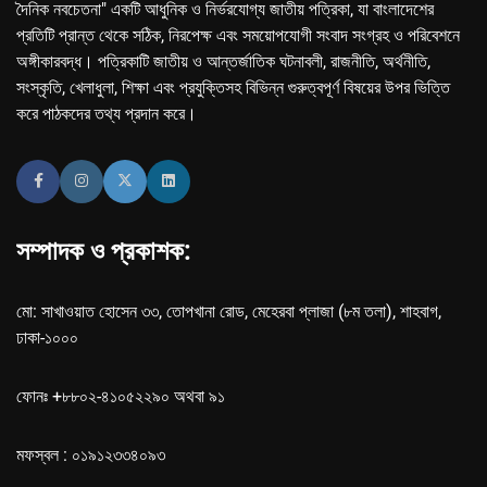
দৈনিক নবচেতনা" একটি আধুনিক ও নির্ভরযোগ্য জাতীয় পত্রিকা, যা বাংলাদেশের
প্রতিটি প্রান্ত থেকে সঠিক, নিরপেক্ষ এবং সময়োপযোগী সংবাদ সংগ্রহ ও পরিবেশনে
অঙ্গীকারবদ্ধ। পত্রিকাটি জাতীয় ও আন্তর্জাতিক ঘটনাবলী, রাজনীতি, অর্থনীতি,
সংস্কৃতি, খেলাধুলা, শিক্ষা এবং প্রযুক্তিসহ বিভিন্ন গুরুত্বপূর্ণ বিষয়ের উপর ভিত্তি
করে পাঠকদের তথ্য প্রদান করে।
সম্পাদক ও প্রকাশক:
মো: সাখাওয়াত হোসেন ৩৩, তোপখানা রোড, মেহেরবা প্লাজা (৮ম তলা), শাহবাগ,
ঢাকা-১০০০
ফোনঃ +৮৮০২-৪১০৫২২৯০ অথবা ৯১
মফস্বল : ০১৯১২৩৩৪০৯৩