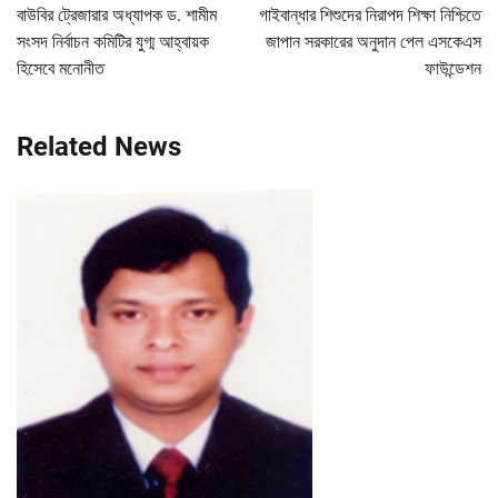
navigation
বাউবির ট্রেজারার অধ্যাপক ড. শামীম
গাইবান্ধার শিশুদের নিরাপদ শিক্ষা নিশ্চিতে
সংসদ নির্বাচন কমিটির যুগ্ম আহ্বায়ক
জাপান সরকারের অনুদান পেল এসকেএস
হিসেবে মনোনীত
ফাউন্ডেশন
Related News