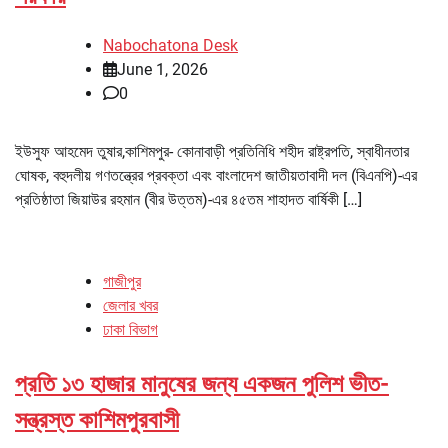
Nabochatona Desk
June 1, 2026
0
ইউসুফ আহমেদ তুষার,কাশিমপুর- কোনাবাড়ী প্রতিনিধি শহীদ রাষ্ট্রপতি, স্বাধীনতার
ঘোষক, বহুদলীয় গণতন্ত্রের প্রবক্তা এবং বাংলাদেশ জাতীয়তাবাদী দল (বিএনপি)-এর
প্রতিষ্ঠাতা জিয়াউর রহমান (বীর উত্তম)-এর ৪৫তম শাহাদত বার্ষিকী […]
গাজীপুর
জেলার খবর
ঢাকা বিভাগ
প্রতি ১৩ হাজার মানুষের জন্য একজন পুলিশ ভীত-
সন্ত্রস্ত কাশিমপুরবাসী