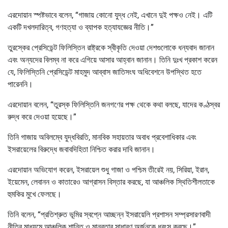
এরদোয়ান স্পষ্টভাবে বলেন, “গাজায় কোনো যুদ্ধ নেই, এখানে দুই পক্ষও নেই। এটি
একটি দখলদারিত্ব, গণহত্যা ও ব্যাপক হত্যাযজ্ঞের নীতি।”
তুরস্কের প্রেসিডেন্ট ফিলিস্তিন রাষ্ট্রকে স্বীকৃতি দেওয়া দেশগুলোকে ধন্যবাদ জানান
এবং অন্যদের বিলম্ব না করে এগিয়ে আসার আহ্বান জানান। তিনি দুঃখ প্রকাশ করেন
যে, ফিলিস্তিনি প্রেসিডেন্ট মাহমুদ আব্বাস জাতিসংঘ অধিবেশনে উপস্থিত হতে
পারেননি।
এরদোয়ান বলেন, “তুরস্ক ফিলিস্তিনি জনগণের পক্ষ থেকে কথা বলছে, যাদের কণ্ঠস্বর
রুদ্ধ করে দেওয়া হয়েছে।”
তিনি গাজায় অবিলম্বে যুদ্ধবিরতি, মানবিক সহায়তার অবাধ প্রবেশাধিকার এবং
ইসরায়েলের বিরুদ্ধে জবাবদিহিতা নিশ্চিত করার দাবি জানান।
এরদোয়ান অভিযোগ করেন, ইসরায়েল শুধু গাজা ও পশ্চিম তীরেই নয়, সিরিয়া, ইরান,
ইয়েমেন, লেবানন ও কাতারেও আগ্রাসন বিস্তার করছে, যা আঞ্চলিক স্থিতিশীলতাকে
হুমকির মুখে ফেলছে।
তিনি বলেন, “প্রতিশ্রুত ভূমির স্বপ্নে আচ্ছন্ন ইসরায়েলি প্রশাসন সম্প্রসারণবাদী
নীতির মাধ্যমে আঞ্চলিক শান্তি ও মানবতার সাধারণ অর্জনকে ধ্বংস করছে।”