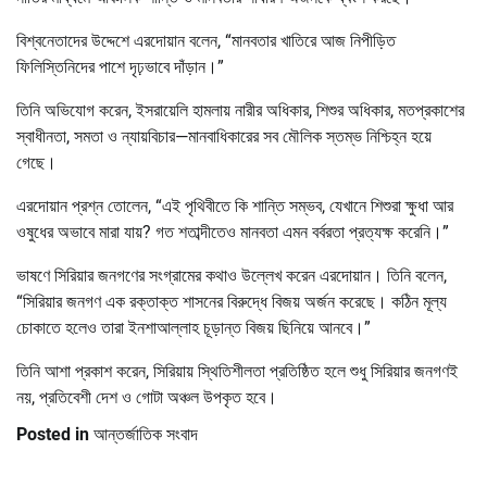
বিশ্বনেতাদের উদ্দেশে এরদোয়ান বলেন, “মানবতার খাতিরে আজ নিপীড়িত
ফিলিস্তিনিদের পাশে দৃঢ়ভাবে দাঁড়ান।”
তিনি অভিযোগ করেন, ইসরায়েলি হামলায় নারীর অধিকার, শিশুর অধিকার, মতপ্রকাশের
স্বাধীনতা, সমতা ও ন্যায়বিচার—মানবাধিকারের সব মৌলিক স্তম্ভ নিশ্চিহ্ন হয়ে
গেছে।
এরদোয়ান প্রশ্ন তোলেন, “এই পৃথিবীতে কি শান্তি সম্ভব, যেখানে শিশুরা ক্ষুধা আর
ওষুধের অভাবে মারা যায়? গত শতাব্দীতেও মানবতা এমন বর্বরতা প্রত্যক্ষ করেনি।”
ভাষণে সিরিয়ার জনগণের সংগ্রামের কথাও উল্লেখ করেন এরদোয়ান। তিনি বলেন,
“সিরিয়ার জনগণ এক রক্তাক্ত শাসনের বিরুদ্ধে বিজয় অর্জন করেছে। কঠিন মূল্য
চোকাতে হলেও তারা ইনশাআল্লাহ চূড়ান্ত বিজয় ছিনিয়ে আনবে।”
তিনি আশা প্রকাশ করেন, সিরিয়ায় স্থিতিশীলতা প্রতিষ্ঠিত হলে শুধু সিরিয়ার জনগণই
নয়, প্রতিবেশী দেশ ও গোটা অঞ্চল উপকৃত হবে।
Posted in
আন্তর্জাতিক সংবাদ