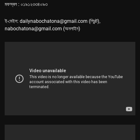
মফস্বল : ০১৯১২৩৩৪০৯৩
ই-মেইল: dailynabochatona@gmail.com (প্রিন্ট),
nabochatona@gmail.com (অনলাইন)