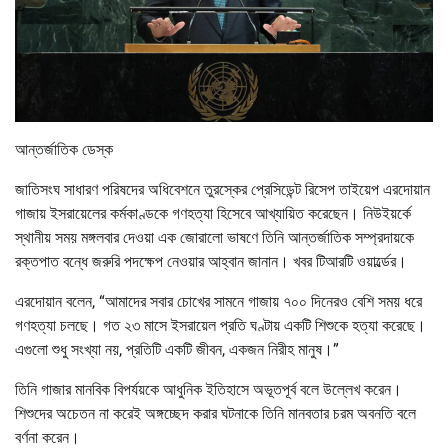
আন্তর্জাতিক ডেস্ক
জাতিসংঘ সাধারণ পরিষদের অধিবেশনে তুরস্কের প্রেসিডেন্ট রিসেপ তাইয়েপ এরদোয়ান
গাজায় ইসরায়েলের কর্মকাণ্ডকে গণহত্যা হিসেবে আখ্যায়িত করেছেন। নিউইয়র্কে
স্থানীয় সময় মঙ্গলবার দেওয়া এক জোরালো ভাষণে তিনি আন্তর্জাতিক সম্প্রদায়কে
রক্তপাত বন্ধে জরুরি পদক্ষেপ নেওয়ার আহ্বান জানান। খবর টিআরটি ওয়ার্ল্ডের।
এরদোয়ান বলেন, “আমাদের সবার চোখের সামনে গাজায় ৭০০ দিনেরও বেশি সময় ধরে
গণহত্যা চলছে। গত ২৩ মাসে ইসরায়েল প্রতি ঘণ্টায় একটি শিশুকে হত্যা করেছে।
এগুলো শুধু সংখ্যা নয়, প্রতিটি একটি জীবন, একজন নিরীহ মানুষ।”
তিনি গাজার মানবিক বিপর্যয়কে আধুনিক ইতিহাসে অভূতপূর্ব বলে উল্লেখ করেন।
শিশুদের অচেতন না করেই অঙ্গচ্ছেদ করার ঘটনাকে তিনি মানবতার চরম অবনতি বলে
বর্ণনা করেন।