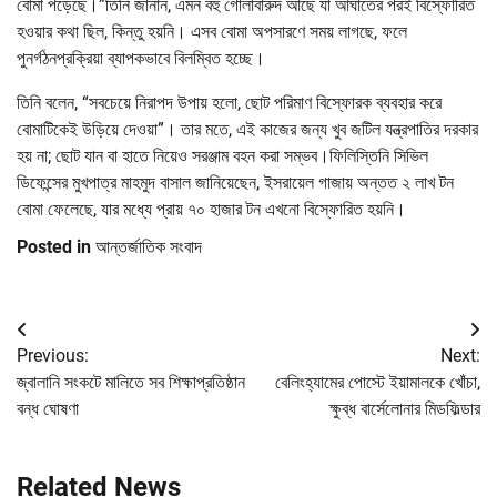
বোমা পড়েছে।”তিনি জানান, এমন বহু গোলাবারুদ আছে যা আঘাতের পরই বিস্ফোরিত
হওয়ার কথা ছিল, কিন্তু হয়নি। এসব বোমা অপসারণে সময় লাগছে, ফলে
পুনর্গঠনপ্রক্রিয়া ব্যাপকভাবে বিলম্বিত হচ্ছে।
তিনি বলেন, “সবচেয়ে নিরাপদ উপায় হলো, ছোট পরিমাণ বিস্ফোরক ব্যবহার করে
বোমাটিকেই উড়িয়ে দেওয়া”। তার মতে, এই কাজের জন্য খুব জটিল যন্ত্রপাতির দরকার
হয় না; ছোট যান বা হাতে নিয়েও সরঞ্জাম বহন করা সম্ভব।ফিলিস্তিনি সিভিল
ডিফেন্সের মুখপাত্র মাহমুদ বাসাল জানিয়েছেন, ইসরায়েল গাজায় অন্তত ২ লাখ টন
বোমা ফেলেছে, যার মধ্যে প্রায় ৭০ হাজার টন এখনো বিস্ফোরিত হয়নি।
Posted in
আন্তর্জাতিক সংবাদ
Post
Previous:
Next:
navigation
জ্বালানি সংকটে মালিতে সব শিক্ষাপ্রতিষ্ঠান
বেলিংহ্যামের পোস্টে ইয়ামালকে খোঁচা,
বন্ধ ঘোষণা
ক্ষুব্ধ বার্সেলোনার মিডফিল্ডার
Related News