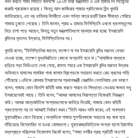
খনন করতে গাজা সিটিতে কমপক্ষে ২৫০টি ভারী যন্ত্রপাতি ও এক হাজার টন সিমেন্টের
জরুরি প্রয়োজন রয়েছে। কিন্তু আল জাজিরার গাজার প্রতিবেদক হিন্দ খুদারি
জানিয়েছেন, এত বড় চাহিদার বিপরীতে এখন পর্যন্ত মাত্র ছয়টি ট্রাক সীমান্ত পেরিয়ে
গাজায় ঢুকতে পেরেছে। তিনি জানান, প্রায় ৯ হাজার ফিলিস্তিনি এখনো ধ্বংসস্তূপের
নিচে চাপা পড়ে আছেন, কিন্তু নতুন যন্ত্রপাতিগুলো ব্যবহার করা হচ্ছে ইসরায়েলি
বন্দিদের মৃতদেহ উদ্ধারে, ফিলিস্তিনিদের নয়।
খুদারি বলেন, “ফিলিস্তিনিরা জানেন, যতক্ষণ না সব ইসরায়েলি বন্দির মরদেহ ফেরত
দেওয়া হচ্ছে, ততক্ষণ যুদ্ধবিরতিতে কোনো অগ্রগতি হবে না।”সামাজিক মাধ্যমে
ছড়িয়ে পড়া ভিডিওতে দেখা গেছে, রাফাহ শহরে এক ইসরায়েলি বন্দির মরদেহ উদ্ধার
অভিযানে হামাসের সামরিক শাখা কাসাম ব্রিগেডকে সহায়তা করতে রেড ক্রসের গাড়ি
পৌঁছেছে।এদিকে রোববার ইসরায়েলের প্রধানমন্ত্রী বেঞ্জামিন নেতানিয়াহু এক ভাষণে
বলেন, গাজায় কোন বিদেশি বাহিনী কাজ করতে পারবে তা সিদ্ধান্ত নেওয়ার ক্ষমতা শুধু
ইসরায়েলেরই আছে। তিনি বলেন, “আমরা আমাদের নিরাপত্তা নিজেরাই নিয়ন্ত্রণ
করি। আমরা আন্তর্জাতিক সংস্থাগুলোকে জানিয়ে দিয়েছি, গাজায় কোন বাহিনী
গ্রহণযোগ্য নয় তা আমরাই নির্ধারণ করব।”তিনি আরও দাবি করেন, এই অবস্থান
যুক্তরাষ্ট্রও মেনে নিয়েছে।অন্যদিকে গাজার পুনর্গঠনকাজে সবচেয়ে বড় বাধা হয়ে
দাঁড়িয়েছে বিস্ফোরিত না হওয়া বোমাগুলো। যুক্তরাজ্যভিত্তিক সংস্থা হালো ট্রাস্টের
মধ্যপ্রাচ্য পরিচালক নিকোলাস টরবেট বলেন, “গাজা নগরীর প্রায় প্রতিটি অংশেই