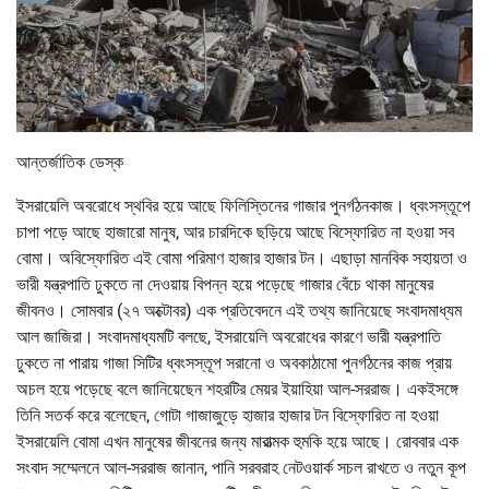
আন্তর্জাতিক ডেস্ক
ইসরায়েলি অবরোধে স্থবির হয়ে আছে ফিলিস্তিনের গাজার পুনর্গঠনকাজ। ধ্বংসস্তূপে
চাপা পড়ে আছে হাজারো মানুষ, আর চারদিকে ছড়িয়ে আছে বিস্ফোরিত না হওয়া সব
বোমা। অবিস্ফোরিত এই বোমা পরিমাণ হাজার হাজার টন। এছাড়া মানবিক সহায়তা ও
ভারী যন্ত্রপাতি ঢুকতে না দেওয়ায় বিপন্ন হয়ে পড়েছে গাজার বেঁচে থাকা মানুষের
জীবনও। সোমবার (২৭ অক্টোবর) এক প্রতিবেদনে এই তথ্য জানিয়েছে সংবাদমাধ্যম
আল জাজিরা। সংবাদমাধ্যমটি বলছে, ইসরায়েলি অবরোধের কারণে ভারী যন্ত্রপাতি
ঢুকতে না পারায় গাজা সিটির ধ্বংসস্তূপ সরানো ও অবকাঠামো পুনর্গঠনের কাজ প্রায়
অচল হয়ে পড়েছে বলে জানিয়েছেন শহরটির মেয়র ইয়াহিয়া আল-সররাজ। একইসঙ্গে
তিনি সতর্ক করে বলেছেন, গোটা গাজাজুড়ে হাজার হাজার টন বিস্ফোরিত না হওয়া
ইসরায়েলি বোমা এখন মানুষের জীবনের জন্য মারাত্মক হুমকি হয়ে আছে। রোববার এক
সংবাদ সম্মেলনে আল-সররাজ জানান, পানি সরবরাহ নেটওয়ার্ক সচল রাখতে ও নতুন কূপ