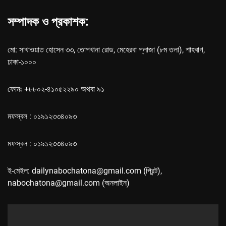
সম্পাদক ও প্রকাশক:
মো: সাখাওয়াত হোসেন ৩৩, তোপখানা রোড, মেহেরবা প্লাজা (৮ম তলা), শাহবাগ,
ঢাকা-১০০০
ফোনঃ +৮৮০২-৪১০৫২২৯০ অথবা ৯১
মফস্বল : ০১৯১২৩৩৪০৯৩
মফস্বল : ০১৯১২৩৩৪০৯৩
ই-মেইল: dailynabochatona@gmail.com (প্রিন্ট),
nabochatona@gmail.com (অনলাইন)