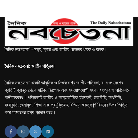
দৈনিক নবচেতনা" - সত্য, ন্যায় এবং জাতীয় চেতনার ধারক ও বাহক।
দৈনিক নবচেতনা: জাতীয় পত্রিকা
দৈনিক নবচেতনা" একটি আধুনিক ও নির্ভরযোগ্য জাতীয় পত্রিকা, যা বাংলাদেশের
প্রতিটি প্রান্ত থেকে সঠিক, নিরপেক্ষ এবং সময়োপযোগী সংবাদ সংগ্রহ ও পরিবেশনে
অঙ্গীকারবদ্ধ। পত্রিকাটি জাতীয় ও আন্তর্জাতিক ঘটনাবলী, রাজনীতি, অর্থনীতি,
সংস্কৃতি, খেলাধুলা, শিক্ষা এবং প্রযুক্তিসহ বিভিন্ন গুরুত্বপূর্ণ বিষয়ের উপর ভিত্তি
করে পাঠকদের তথ্য প্রদান করে।