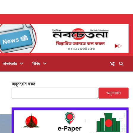
সাক্ষাৎকার
বিবিধ
অনুসন্ধান করুন
অনুসন্ধান