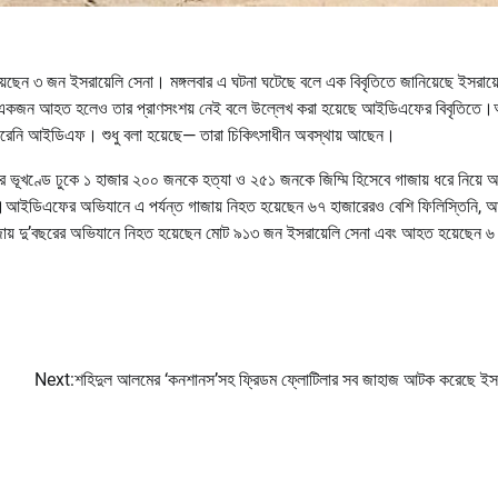
়েছেন ৩ জন ইসরায়েলি সেনা। মঙ্গলবার এ ঘটনা ঘটেছে বলে এক বিবৃতিতে জানিয়েছে ইসরায়
 একজন আহত হলেও তার প্রাণসংশয় নেই বলে উল্লেখ করা হয়েছে আইডিএফের বিবৃতিত
াশ করেনি আইডিএফ। শুধু বলা হয়েছে— তারা চিকিৎসাধীন অবস্থায় আছেন।
েলের ভূখণ্ডে ঢুকে ১ হাজার ২০০ জনকে হত্যা ও ২৫১ জনকে জিম্মি হিসেবে গাজায় ধরে নিয়ে
।আইডিএফের অভিযানে এ পর্যন্ত গাজায় নিহত হয়েছেন ৬৭ হাজারেরও বেশি ফিলিস্তিনি,
ায় দু’বছরের অভিযানে নিহত হয়েছেন মোট ৯১৩ জন ইসরায়েলি সেনা এবং আহত হয়েছেন ৬
Next:
শহিদুল আলমের ‘কনশানস’সহ ফ্রিডম ফ্লোটিলার সব জাহাজ আটক করেছে ইসর