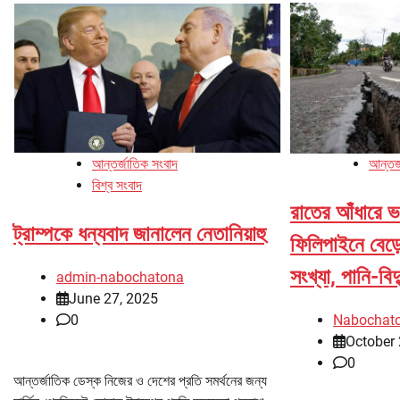
আন্তর্জাতিক সংবাদ
আন্তর্
বিশ্ব সংবাদ
রাতের আঁধারে ভ
ট্রাম্পকে ধন্যবাদ জানালেন নেতানিয়াহু
ফিলিপাইনে বেড
সংখ্যা, পানি-বি
admin-nabochatona
June 27, 2025
0
Nabochat
October 
0
আন্তর্জাতিক ডেস্ক নিজের ও দেশের প্রতি সমর্থনের জন্য