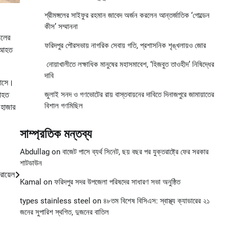
শ্রীমঙ্গলের সাইফুর রহমান জাবেদ অর্জন করলেন আন্তর্জাতিক ‘গোল্ডেন
কীস’ সম্মাননা
েলের
ফরিদপুর পৌরসভায় নাগরিক সেবায় গতি, প্রশাসনিক শৃঙ্খলায়ও জোর
ে।আহত
নোয়াখালীতে লক্ষাধিক মানুষের মহাসমাবেশ, ‘হিজবুত তাওহীদ’ নিষিদ্ধের
দাবি
 আসে।
 আহত
জুলাই সনদ ও গণভোটের রায় বাস্তবায়নের দাবিতে দিনাজপুরে জামায়াতের
বিশাল গণমিছিল
 হাজার
সাম্প্রতিক মন্তব্য
Abdullag
on
বাজেট পাসে ব্যর্থ সিনেট, ছয় বছর পর যুক্তরাষ্ট্রে ফের সরকার
শাটডাউন
ায়েল
Kamal
on
ফরিদপুর সদর উপজেলা পরিষদের সাধারণ সভা অনুষ্ঠিত
types stainless steel
on
৪৮তম বিশেষ বিসিএস: স্বাস্থ্য ক্যাডারের ২১
জনের সুপারিশ স্থগিত, দুজনের বাতিল