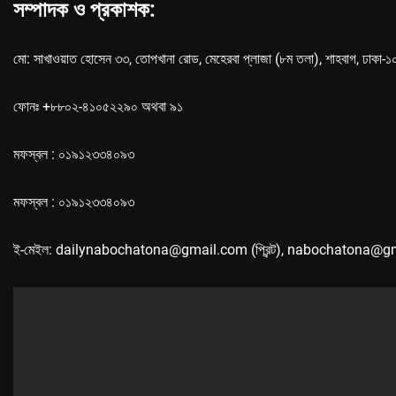
সম্পাদক ও প্রকাশক:
মো: সাখাওয়াত হোসেন ৩৩, তোপখানা রোড, মেহেরবা প্লাজা (৮ম তলা), শাহবাগ, ঢাকা-
ফোনঃ +৮৮০২-৪১০৫২২৯০ অথবা ৯১
মফস্বল : ০১৯১২৩৩৪০৯৩
মফস্বল : ০১৯১২৩৩৪০৯৩
ই-মেইল: dailynabochatona@gmail.com (প্রিন্ট), nabochatona@g