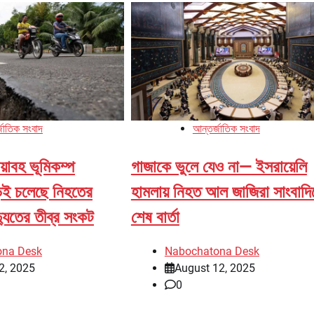
জাতিক সংবাদ
আন্তর্জাতিক সংবাদ
য়াবহ ভূমিকম্প
গাজাকে ভুলে যেও না— ইসরায়েলি
়েই চলেছে নিহতের
হামলায় নিহত আল জাজিরা সাংবাদ
দ্যুতের তীব্র সংকট
শেষ বার্তা
ona Desk
Nabochatona Desk
2, 2025
August 12, 2025
0