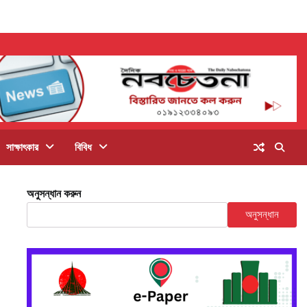
সাক্ষাৎকার
বিবিধ
অনুসন্ধান করুন
অনুসন্ধান