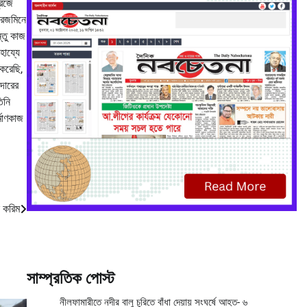
রিজে
সরেজমিনে
্তু কাজ
হায্যে
করেছি,
াদারের
িনি
্মাণকাজ
ল করিম
সাম্প্রতিক পোস্ট
নীলফামারীতে নদীর বালু চুরিতে বাঁধা দেয়ায় সংঘর্ষে আহত- ৬