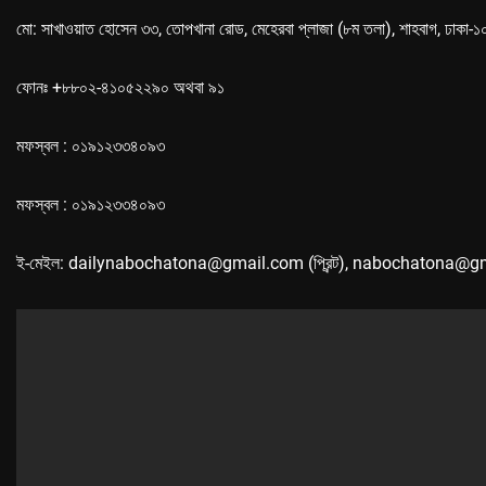
মো: সাখাওয়াত হোসেন ৩৩, তোপখানা রোড, মেহেরবা প্লাজা (৮ম তলা), শাহবাগ, ঢাকা-
ফোনঃ +৮৮০২-৪১০৫২২৯০ অথবা ৯১
মফস্বল : ০১৯১২৩৩৪০৯৩
মফস্বল : ০১৯১২৩৩৪০৯৩
ই-মেইল: dailynabochatona@gmail.com (প্রিন্ট), nabochatona@g