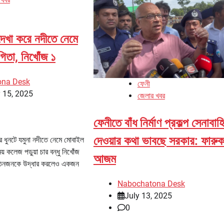
 দেখা করে নদীতে নেমে
িতা, নিখোঁজ ১
ona Desk
ফেনী
 15, 2025
জেলার খবর
ফেনীতে বাঁধ নির্মাণ প্রকল্প সেনাবাহ
দেওয়ার কথা ভাবছে সরকার: ফারু
ার ধুনটে যমুনা নদীতে নেমে মোবাইল
কলেজ পড়ুয়া চার বন্ধু নিখোঁজ
আজম
 তিনজনকে উদ্ধার করলেও একজন
Nabochatona Desk
July 13, 2025
0