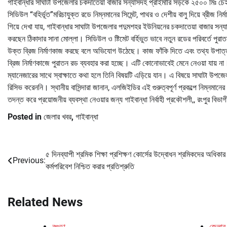
গাইবান্ধার সাঘাটা উপজেলার চকদাতেয়া বাজার সন্যাসদহ প্রাইমারি সড়কে ২৫০০ মিঃ চেইন
সিডিউল “বহির্ভূত”মরিচাযুক্ত রডে নিম্নমানের সিমেন্ট, পাথর ও দেশীয় বালু দিয়ে ব্রী
গিয়ে দেখা যায়, গাইবান্ধার সাঘাটা উপজেলার পদুমশহর ইউনিয়নের চকদাতেয়া বাজার সন্
করছেন ঠিকাদার সানা মোল্লা। সিডিউল ও ষ্টিমেট বর্হিভুত ভাবে নতুন রডের পরিবর্তে পুরাতন 
উক্ত ব্রিজ নির্মাণকাজ করছে বলে অভিযোগ উঠেছে। কাজ ফাঁকি দিতে এবং তথ্য উপাত্ত গো
ব্রিজ নির্মাণকাজে পুরাতন রড ব্যবহার করা হচ্ছে। এটি কোনোভাবেই মেনে নেওয়া যায় না।
ম্যানেজারের সাথে স্বাক্ষাতে কথা হলে তিনি বিষয়টি এড়িয়ে যান। এ বিষয়ে সাঘাটা 
রিসিভ করেননি। স্থানীয় বাসিন্দারা জানান, এলজিইডির এই গুরুত্বপূর্ণ প্রকল্পে নিম্নমানের 
তদন্ত করে প্রয়োজনীয় ব্যবস্থা নেওয়ার জন্য গাইবান্ধা নির্বাহী প্রকৌশলী,, রংপুর বিভা
Posted in
জেলার খবর
,
গাইবান্ধা
৫ দিনব্যাপী শ্রমিক শিক্ষা প্রশিক্ষণ কোর্সের উদ্বোধন শ্রমিকদের অধিকার
Post
Previous:
কর্মপরিবেশ নিশ্চিত করার প্রতিশ্রুতি
navigation
Related News
বগুড়া
জেলার