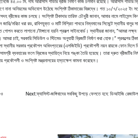
েজে ৪৫.০০ মি. দীর্ঘ আরসিসি গার্ডার ব্রীজ নির্মাণ কাজ চলমান রয়েছে। আরসিসি গার্ডার ব্
জ নির্মাণে নানা অনিয়মের অভিযোগ উঠেছে সংশ্লিষ্ট ঠিকাদারের বিরুদ্ধে। গত ১০/৭/২০২৫ ইং 
যাসদহ ব্রীজের কাজ চলছে। সংশ্লিষ্ট ঠিকাদার তারিফ চৌধুরী জানান, আমার নামে লাইসেন্স কিন
জারি/মরিচা ধরা রড, রাবিশযুক্ত ও মাটি মিশ্রিত পাথরে নিম্নমানের সিমেন্টে স্থানীয় বালুর সা
পন করতে লাগানো /টাঙ্গানো হয়নি প্রকল্প সাইনবোর্ড। স্থানীয়রা জানান, “আমরা লক্ষ্য 
 আমরা চাই, সরকারি সিডিউল ও স্টিমেড অনুযায়ী ব্রিজটি নির্মাণ করা হোক।” প্রকল্পের ঠিক
উপজেলা স্থানীয় সরকার প্রকৌশল অধিদপ্তরের (এলজিইডি) প্রকৌশলী নয়ন রায়কে ফোন দিলে ত
সামগ্রী ব্যবহারের ফলে ব্রিজের স্থায়িত্ব নিয়ে শঙ্কা তৈরি হয়েছে। তারা দ্রুত ব্রীজটির নির
গীয় প্রকৌশলী ও সংশ্লিষ্ট মন্ত্রনালয়ের হস্তক্ষেপ কামনা করেছেন।
 ও
Next:
ফ্যাসিস্ট-জঙ্গিবাদের সবকিছু উপড়ে ফেলতে হবে: ডিআইজি রেজাউ
 খবর