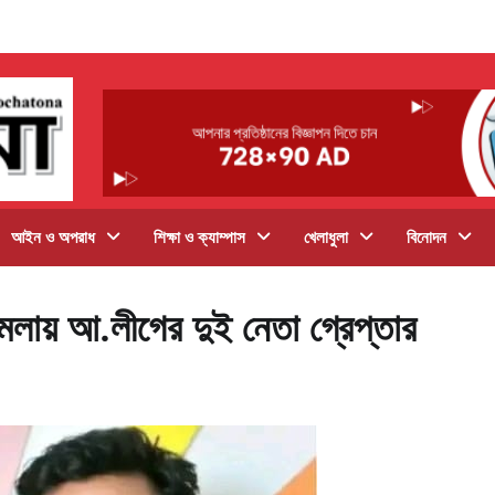
আইন ও অপরাধ
শিক্ষা ও ক্যাম্পাস
খেলাধুলা
বিনোদন
মলায় আ.লীগের দুই নেতা গ্রেপ্তার