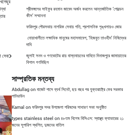
োখলেছুর
ন্ধা
শ্রীমঙ্গলের সাইফুর রহমান জাবেদ অর্জন করলেন আন্তর্জাতিক ‘গোল্ডেন
কীস’ সম্মাননা
্তার
ফরিদপুর পৌরসভায় নাগরিক সেবায় গতি, প্রশাসনিক শৃঙ্খলায়ও জোর
নোয়াখালীতে লক্ষাধিক মানুষের মহাসমাবেশ, ‘হিজবুত তাওহীদ’ নিষিদ্ধের
দাবি
া সেবা
জুলাই সনদ ও গণভোটের রায় বাস্তবায়নের দাবিতে দিনাজপুরে জামায়াতের
বিশাল গণমিছিল
সাম্প্রতিক মন্তব্য
Abdullag
on
বাজেট পাসে ব্যর্থ সিনেট, ছয় বছর পর যুক্তরাষ্ট্রে ফের সরকার
শাটডাউন
Kamal
on
ফরিদপুর সদর উপজেলা পরিষদের সাধারণ সভা অনুষ্ঠিত
types stainless steel
on
৪৮তম বিশেষ বিসিএস: স্বাস্থ্য ক্যাডারের ২১
জনের সুপারিশ স্থগিত, দুজনের বাতিল