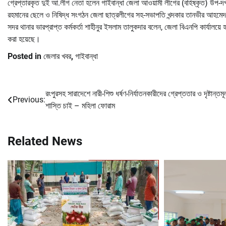
গ্রেপ্তারকৃত দুই আ.লীগ নেতা হলেন গাইবান্ধা জেলা আওয়ামী লীগের (বহিষ্কৃত) উপ-দ
রহমানের ছেলে ও নিষিদ্ধ সংগঠন জেলা ছাত্রলীগের সহ-সভাপতি খন্দকার তানভীর আহমেদ 
সদর থানার ভারপ্রাপ্ত কর্মকর্তা শাহীনুর ইসলাম তালুকদার বলেন, জেলা বিএনপি কার্যালয়
করা হয়েছে।
Posted in
জেলার খবর
,
গাইবান্ধা
রংপুরসহ সারাদেশে নারী-শিশু ধর্ষণ-নির্যাতনকারীদের গ্রেপ্ততার ও দৃষ্টান্তম
Post
Previous:
শাস্তি চাই – মহিলা ফোরাম
navigation
Related News