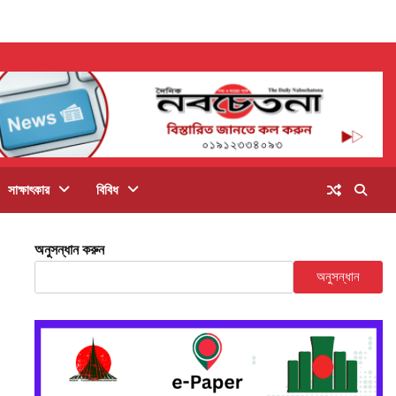
সাক্ষাৎকার
বিবিধ
অনুসন্ধান করুন
অনুসন্ধান