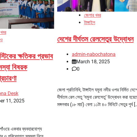
জেলার খবর
টাঙ্গাইল
 খবর
দেশের দীর্ঘতম রেলসেতুর উদ্বোধন
ঁও
admin-nabochatona
াস্টিকের ক্ষতিকর প্রভাব
March 18, 2025
স্যা বিষয়ক
0
্রচারণা
জেলা প্রতিনিধি, টাঙ্গাইল যমুনা নদীর ওপর নির্মিত দেশ
ona Desk
দীর্ঘতম রেল সেতু ‘যমুনা রেলসেতু’ উদ্বোধন করা হয়
er 11, 2025
মঙ্গলবার (১৮ মার্চ) বেলা ১১টা ৪০ মিনিটে সেতুর পূর্ব [
রগাঁওয়ে একবার ব্যবহারযোগ্য
ভাব ও পরিবেশগত সমস্যা নিয়ে