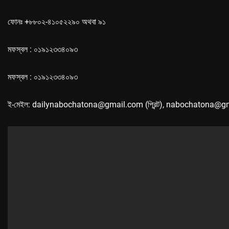
ফোনঃ +৮৮০২-৪১০৫২২৯০ অথবা ৯১
মফস্বল : ০১৯১২৩৩৪০৯৩
মফস্বল : ০১৯১২৩৩৪০৯৩
ই-মেইল: dailynabochatona@gmail.com (প্রিন্ট), nabochatona@g