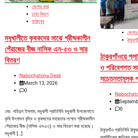
জেলার খবর
ঢাকা বিভাগ
ফরিদপুর
জেলার
মধুখালীতে কৃষকদের মাঝে গ্রীষ্মকালীন
ঠাকুরগা
পেঁয়াজের বীজ নাসিক এন-৫৩ ও সার
ঠাকুরগাঁওয়ে প্ল
বিতরণ
ও পরিবেশগত সম
Nabochatona Desk
সচেতনতামূলক প
March 13, 2026
0
Nabochat
Septemb
0
মোঃ সহিদুল ইসলাম, মধুখালী প্রতিনিধি মধুখালী উপজেলাতে
কৃষি উৎপাদন বৃদ্ধি ও কৃষকদের সহায়তার লক্ষ্যে গ্রীষ্মকালীন
পেঁয়াজের বীজ (নাসিক এন-৫৩) ও সার বিতরণ করা হয়েছে।
ঠাকুরগাঁও প্রতিনিধি ঠাকু
মধুখালী […]
প্লাস্টিকের ক্ষতিকর প্র