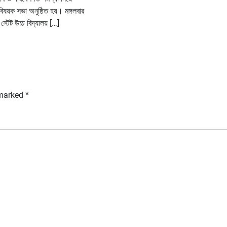
িষয়ক সভা অনুষ্ঠিত হয়। মঙ্গলবার
্টেট উচ্চ বিদ্যালয় […]
 marked
*