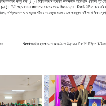
প্তর সম্পাদক মাসুদ রানা (৫০)। তিনি সদর উপজেলার বল্লমঝাড় মাঠেরপাড় এলাকার মৃত ম
(২৮)। তিনি শহরের সদর হাসপাতাল রোডের খোকা মিয়ার ছেলে। বিষয়টি নিশ্চিত করে গাইবা
ে হামলা, অগ্নিসংযোগ ও ভাংচুরের ঘটনায় দায়েরকৃত মামলায় এজাহারভুক্ত দুই আসামিকে গ্রেপ
ূলক
Next:
সরাইল হাসপাতালে অবকাঠামো উন্নয়নে ধীরগতি! বিঘ্নিত চিকিৎস