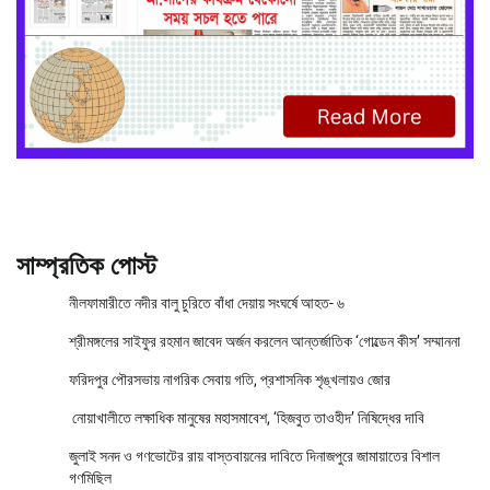
সাম্প্রতিক পোস্ট
নীলফামারীতে নদীর বালু চুরিতে বাঁধা দেয়ায় সংঘর্ষে আহত- ৬
শ্রীমঙ্গলের সাইফুর রহমান জাবেদ অর্জন করলেন আন্তর্জাতিক ‘গোল্ডেন কীস’ সম্মাননা
ফরিদপুর পৌরসভায় নাগরিক সেবায় গতি, প্রশাসনিক শৃঙ্খলায়ও জোর
নোয়াখালীতে লক্ষাধিক মানুষের মহাসমাবেশ, ‘হিজবুত তাওহীদ’ নিষিদ্ধের দাবি
জুলাই সনদ ও গণভোটের রায় বাস্তবায়নের দাবিতে দিনাজপুরে জামায়াতের বিশাল
গণমিছিল