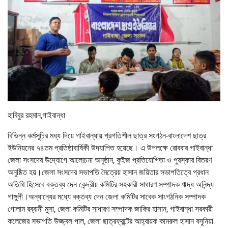
হাবিবুর রহমান,গাইবান্ধা
বিভিন্ন কর্মসূচির মধ্য দিয়ে গাইবান্ধায় প্রগতিশীল ছাত্র সংগঠন-বাংলাদেশ ছাত্র
ইউনিয়নের ৭৪তম প্রতিষ্ঠাবার্ষিকী উদযাপিত হয়েছে। এ উপলক্ষে রোববার গাইবান্ধা
জেলা সংসদের উদ্যোগে আলোচনা অনুষ্ঠান, কুইজ প্রতিযোগিতা ও পুরস্কার বিতরণ
অনুষ্ঠিত হয়।জেলা সংসদের সভাপতি মৈত্রেয় হাসান জয়িতার সভাপতিত্বে প্রধান
অতিথি হিসেবে বক্তব্য দেন কেন্দ্রীয় কমিটির সহকারী সাধারণ সম্পাদক ঋদ্ধ অনিন্দ্য
গাঙ্গুলী।অন্যান্যের মধ্যে বক্তব্য দেন জেলা কমিটির সাবেক সাংগঠনিক সম্পাদক
গোলাম রব্বানী মুসা, জেলা কমিটির সাধারণ সম্পাদক জাকির হাসান, গাইবান্ধা সরকারী
কলেজের সভাপতি উজ্জ্বল পাল, জেলা ছাত্রফ্রন্টের আহ্বায়ক কামরুল হাসান বসুনিয়া