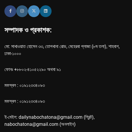
সম্পাদক ও প্রকাশক:
মো: সাখাওয়াত হোসেন ৩৩, তোপখানা রোড, মেহেরবা প্লাজা (৮ম তলা), শাহবাগ,
ঢাকা-১০০০
ফোনঃ +৮৮০২-৪১০৫২২৯০ অথবা ৯১
মফস্বল : ০১৯১২৩৩৪০৯৩
মফস্বল : ০১৯১২৩৩৪০৯৩
ই-মেইল: dailynabochatona@gmail.com (প্রিন্ট),
nabochatona@gmail.com (অনলাইন)