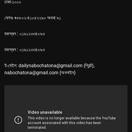
ঢাকা-১০০০
ফোনঃ +৮৮০২-৪১০৫২২৯০ অথবা ৯১
মফস্বল : ০১৯১২৩৩৪০৯৩
মফস্বল : ০১৯১২৩৩৪০৯৩
ই-মেইল: dailynabochatona@gmail.com (প্রিন্ট),
nabochatona@gmail.com (অনলাইন)