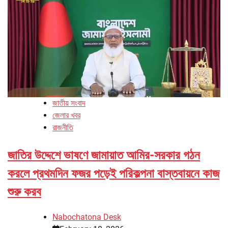
জাতীয় সংবাদ
জেলার খবর
রাজনীতি
জাতির উদ্দেশে ভাষণে জামায়াত আমির-সরকার গঠন
করলে প্রথমদিন ফজর পড়েই পরিকল্পনা বাস্তবায়নে কাজ
শুরু করব
Nabochatona Desk