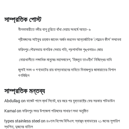
সাম্প্রতিক পোস্ট
নীলফামারীতে নদীর বালু চুরিতে বাঁধা দেয়ায় সংঘর্ষে আহত- ৬
শ্রীমঙ্গলের সাইফুর রহমান জাবেদ অর্জন করলেন আন্তর্জাতিক ‘গোল্ডেন কীস’ সম্মাননা
ফরিদপুর পৌরসভায় নাগরিক সেবায় গতি, প্রশাসনিক শৃঙ্খলায়ও জোর
নোয়াখালীতে লক্ষাধিক মানুষের মহাসমাবেশ, ‘হিজবুত তাওহীদ’ নিষিদ্ধের দাবি
জুলাই সনদ ও গণভোটের রায় বাস্তবায়নের দাবিতে দিনাজপুরে জামায়াতের বিশাল
গণমিছিল
সাম্প্রতিক মন্তব্য
Abdullag
on
বাজেট পাসে ব্যর্থ সিনেট, ছয় বছর পর যুক্তরাষ্ট্রে ফের সরকার শাটডাউন
Kamal
on
ফরিদপুর সদর উপজেলা পরিষদের সাধারণ সভা অনুষ্ঠিত
types stainless steel
on
৪৮তম বিশেষ বিসিএস: স্বাস্থ্য ক্যাডারের ২১ জনের সুপারিশ
স্থগিত, দুজনের বাতিল