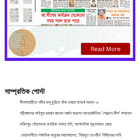
সাম্প্রতিক পোস্ট
নীলফামারীতে নদীর বালু চুরিতে বাঁধা দেয়ায় সংঘর্ষে আহত- ৬
শ্রীমঙ্গলের সাইফুর রহমান জাবেদ অর্জন করলেন আন্তর্জাতিক ‘গোল্ডেন কীস’ সম্মাননা
ফরিদপুর পৌরসভায় নাগরিক সেবায় গতি, প্রশাসনিক শৃঙ্খলায়ও জোর
নোয়াখালীতে লক্ষাধিক মানুষের মহাসমাবেশ, ‘হিজবুত তাওহীদ’ নিষিদ্ধের দাবি