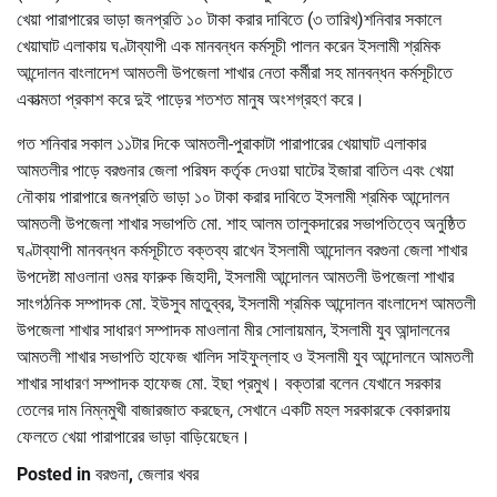
খেয়া পারাপারের ভাড়া জনপ্রতি ১০ টাকা করার দাবিতে (৩ তারিখ)শনিবার সকালে
খেয়াঘাট এলাকায় ঘণ্টাব্যাপী এক মানবন্ধন কর্মসূচী পালন করেন ইসলামী শ্রমিক
আন্দোলন বাংলাদেশ আমতলী উপজেলা শাখার নেতা কর্মীরা সহ মানবন্ধন কর্মসূচীতে
একাত্মতা প্রকাশ করে দুই পাড়ের শতশত মানুষ অংশগ্রহণ করে।
গত শনিবার সকাল ১১টার দিকে আমতলী-পুরাকাটা পারাপারের খেয়াঘাট এলাকার
আমতলীর পাড়ে বরগুনার জেলা পরিষদ কর্তৃক দেওয়া ঘাটের ইজারা বাতিল এবং খেয়া
নৌকায় পারাপারে জনপ্রতি ভাড়া ১০ টাকা করার দাবিতে ইসলামী শ্রমিক আন্দোলন
আমতলী উপজেলা শাখার সভাপতি মো. শাহ আলম তালুকদারের সভাপতিত্বে অনুষ্ঠিত
ঘণ্টাব্যাপী মানবন্ধন কর্মসূচীতে বক্তব্য রাখেন ইসলামী আন্দোলন বরগুনা জেলা শাখার
উপদেষ্টা মাওলানা ওমর ফারুক জিহাদী, ইসলামী আন্দোলন আমতলী উপজেলা শাখার
সাংগঠনিক সম্পাদক মো. ইউসুব মাতুব্বর, ইসলামী শ্রমিক আন্দোলন বাংলাদেশ আমতলী
উপজেলা শাখার সাধারণ সম্পাদক মাওলানা মীর সোলায়মান, ইসলামী যুব আন্দালনের
আমতলী শাখার সভাপতি হাফেজ খালিদ সাইফুল্লাহ ও ইসলামী যুব আন্দোলনে আমতলী
শাখার সাধারণ সম্পাদক হাফেজ মো. ইছা প্রমুখ। বক্তারা বলেন যেখানে সরকার
তেলের দাম নিম্নমুখী বাজারজাত করছেন, সেখানে একটি মহল সরকারকে বেকারদায়
ফেলতে খেয়া পারাপারের ভাড়া বাড়িয়েছেন।
Posted in
বরগুনা
,
জেলার খবর