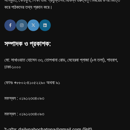
সংস্কৃতি, খেলাধুলা, শিক্ষা এবং প্রযুক্তিসহ বিভিন্ন গুরুত্বপূর্ণ বিষয়ের উপর ভিত্তি
করে পাঠকদের তথ্য প্রদান করে।
সম্পাদক ও প্রকাশক:
মো: সাখাওয়াত হোসেন ৩৩, তোপখানা রোড, মেহেরবা প্লাজা (৮ম তলা), শাহবাগ,
ঢাকা-১০০০
ফোনঃ +৮৮০২-৪১০৫২২৯০ অথবা ৯১
মফস্বল : ০১৯১২৩৩৪০৯৩
মফস্বল : ০১৯১২৩৩৪০৯৩
ই-মেইল: dailynabochatona@gmail.com (প্রিন্ট),