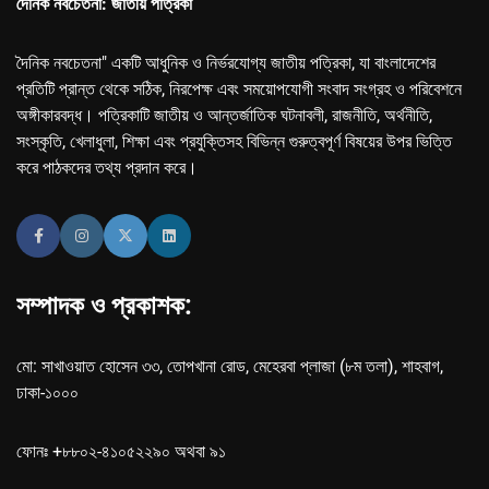
দৈনিক নবচেতনা: জাতীয় পত্রিকা
দৈনিক নবচেতনা" একটি আধুনিক ও নির্ভরযোগ্য জাতীয় পত্রিকা, যা বাংলাদেশের
প্রতিটি প্রান্ত থেকে সঠিক, নিরপেক্ষ এবং সময়োপযোগী সংবাদ সংগ্রহ ও পরিবেশনে
অঙ্গীকারবদ্ধ। পত্রিকাটি জাতীয় ও আন্তর্জাতিক ঘটনাবলী, রাজনীতি, অর্থনীতি,
সংস্কৃতি, খেলাধুলা, শিক্ষা এবং প্রযুক্তিসহ বিভিন্ন গুরুত্বপূর্ণ বিষয়ের উপর ভিত্তি
করে পাঠকদের তথ্য প্রদান করে।
সম্পাদক ও প্রকাশক:
মো: সাখাওয়াত হোসেন ৩৩, তোপখানা রোড, মেহেরবা প্লাজা (৮ম তলা), শাহবাগ,
ঢাকা-১০০০
ফোনঃ +৮৮০২-৪১০৫২২৯০ অথবা ৯১