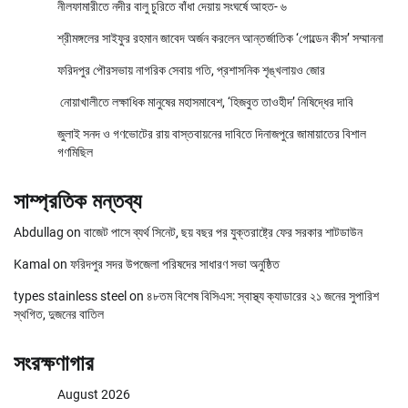
নীলফামারীতে নদীর বালু চুরিতে বাঁধা দেয়ায় সংঘর্ষে আহত- ৬
শ্রীমঙ্গলের সাইফুর রহমান জাবেদ অর্জন করলেন আন্তর্জাতিক ‘গোল্ডেন কীস’ সম্মাননা
ফরিদপুর পৌরসভায় নাগরিক সেবায় গতি, প্রশাসনিক শৃঙ্খলায়ও জোর
নোয়াখালীতে লক্ষাধিক মানুষের মহাসমাবেশ, ‘হিজবুত তাওহীদ’ নিষিদ্ধের দাবি
জুলাই সনদ ও গণভোটের রায় বাস্তবায়নের দাবিতে দিনাজপুরে জামায়াতের বিশাল
গণমিছিল
সাম্প্রতিক মন্তব্য
Abdullag
on
বাজেট পাসে ব্যর্থ সিনেট, ছয় বছর পর যুক্তরাষ্ট্রে ফের সরকার শাটডাউন
Kamal
on
ফরিদপুর সদর উপজেলা পরিষদের সাধারণ সভা অনুষ্ঠিত
types stainless steel
on
৪৮তম বিশেষ বিসিএস: স্বাস্থ্য ক্যাডারের ২১ জনের সুপারিশ
স্থগিত, দুজনের বাতিল
সংরক্ষণাগার
August 2026