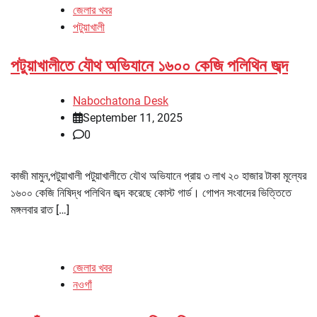
জেলার খবর
পটুয়াখালী
পটুয়াখালীতে যৌথ অভিযানে ১৬০০ কেজি পলিথিন জব্দ
Nabochatona Desk
September 11, 2025
0
কাজী মামুন,পটুয়াখালী পটুয়াখালীতে যৌথ অভিযানে প্রায় ৩ লাখ ২০ হাজার টাকা মূল্যের
১৬০০ কেজি নিষিদ্ধ পলিথিন জব্দ করেছে কোস্ট গার্ড। গোপন সংবাদের ভিত্তিতে
মঙ্গলবার রাত […]
জেলার খবর
নওগাঁ