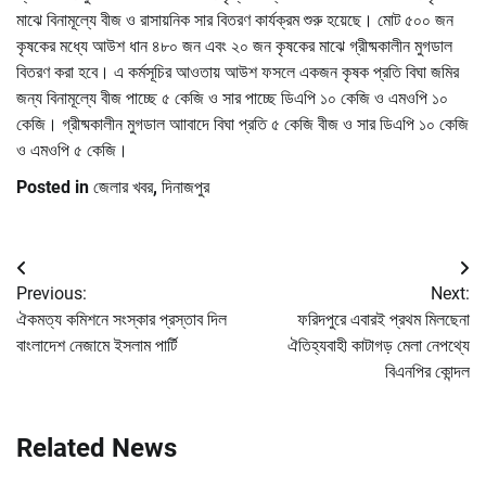
মাঝে বিনামূল্যে বীজ ও রাসায়নিক সার বিতরণ কার্যক্রম শুরু হয়েছে। মোট ৫০০ জন
কৃষকের মধ্যে আউশ ধান ৪৮০ জন এবং ২০ জন কৃষকের মাঝে গ্রীষ্মকালীন মুগডাল
বিতরণ করা হবে। এ কর্মসূচির আওতায় আউশ ফসলে একজন কৃষক প্রতি বিঘা জমির
জন্য বিনামূল্যে বীজ পাচ্ছে ৫ কেজি ও সার পাচ্ছে ডিএপি ১০ কেজি ও এমওপি ১০
কেজি। গ্রীষ্মকালীন মুগডাল আাবাদে বিঘা প্রতি ৫ কেজি বীজ ও সার ডিএপি ১০ কেজি
ও এমওপি ৫ কেজি।
Posted in
জেলার খবর
,
দিনাজপুর
Post
Previous:
Next:
navigation
ঐকমত্য কমিশনে সংস্কার প্রস্তাব দিল
ফরিদপুরে এবারই প্রথম মিলছেনা
বাংলাদেশ নেজামে ইসলাম পার্টি
ঐতিহ্যবাহী কাটাগড় মেলা নেপথ্যে
বিএনপির কোন্দল
Related News