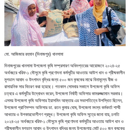
মো. আজিজার রহমান (দিনাজপুর) খানসামা
দিনাজপুরের খানসামা উপজেলা কৃষি সম্প্রসারণ অধিদপ্তরের আয়োজনে ২০২৪-২৫
অর্থবছরে খরিফ-১ মৌসুমে কৃষি প্রণোদনা কর্মসূচীর আওতায় আউশ ধান ও গ্রীষ্মকালীন
মুগডাল আবাদ ও উৎপাদন বৃদ্ধির জন্য ৫০০ জন কৃষকের মাঝে বিনামূল্যে বীজ ও
রাসায়নিক সার বিতরণ করা হয়েছে। গতকাল সোমবার সকালে উপজেলা কৃষি অফিস
চত্বরে এ কর্মসূচীর উদ্বোধন করেন, উপজেলা নির্বাহী অফিসার কামরুজ্জামান সরকার।
এসময় উপজেলা কৃষি অফিসার ইয়াসমিন আক্তার এর সভাপতিত্বে উপস্থিত ছিলেন,
উপজেলা প্রাণিসম্পদ অফিসার ডা. রতন কুমার ঘোষ, উপজেলা মৎস্য কর্মকর্তা শাম্মী
আখতার ও উপকারভোগীগণ প্রমুখ। উপজেলা কৃষি অফিস সূত্রে জানা যায়, চলতি
২০২৪-২৫ অর্থবছরে খরিফ-১ মৌসুমে কৃষি প্রণোদনা কর্মসূচীর আওতায় আউশ ধান ও
গ্রীষ্মকালীন মুগডাল আবাদ ও উৎপাদন বৃদ্ধির জন্য উপজেলায় মোট ৫০০ জন কৃষকের