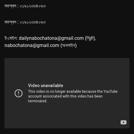
মফস্বল : ০১৯১২৩৩৪০৯৩
মফস্বল : ০১৯১২৩৩৪০৯৩
ই-মেইল: dailynabochatona@gmail.com (প্রিন্ট),
nabochatona@gmail.com (অনলাইন)