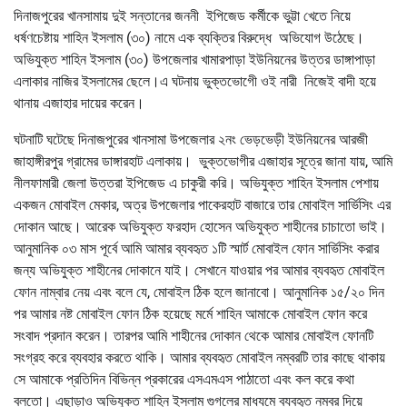
দিনাজপুরের খানসামায় দুই সন্তানের জননী ইপিজেড কর্মীকে ভুট্টা খেতে নিয়ে
ধর্ষণচেষ্টায় শাহিন ইসলাম (৩০) নামে এক ব্যক্তির বিরুদ্ধে অভিযোগ উঠেছে।
অভিযুক্ত শাহিন ইসলাম (৩০) উপজেলার খামারপাড়া ইউনিয়নের উত্তর ডাঙ্গাপাড়া
এলাকার নাজির ইসলামের ছেলে।এ ঘটনায় ভুক্তভোগীে ওই নারী নিজেই বাদী হয়ে
থানায় এজাহার দায়ের করেন।
ঘটনাটি ঘটেছে দিনাজপুরের খানসামা উপজেলার ২নং ভেড়ভেড়ী ইউনিয়নের আরজী
জাহাঙ্গীরপুর গ্রামের ডাঙ্গারহাট এলাকায়। ভুক্তভোগীর এজাহার সূত্রে জানা যায়, আমি
নীলফামারী জেলা উত্তরা ইপিজেড এ চাকুরী করি। অভিযুক্ত শাহিন ইসলাম পেশায়
একজন মোবাইল মেকার, অত্র উপজেলার পাকেরহাট বাজারে তার মোবাইল সার্ভিসিং এর
দোকান আছে। আরেক অভিযুক্ত ফরহাদ হোসেন অভিযুক্ত শাহীনের চাচাতো ভাই।
আনুমানিক ০৩ মাস পূর্বে আমি আমার ব্যবহৃত ১টি স্মার্ট মোবাইল ফোন সার্ভিসিং করার
জন্য অভিযুক্ত শাহীনের দোকানে যাই। সেখানে যাওয়ার পর আমার ব্যবহৃত মোবাইল
ফোন নাম্বার নেয় এবং বলে যে, মোবাইল ঠিক হলে জানাবো। আনুমানিক ১৫/২০ দিন
পর আমার নষ্ট মোবাইল ফোন ঠিক হয়েছে মর্মে শাহিন আমাকে মোবাইল ফোন করে
সংবাদ প্রদান করেন। তারপর আমি শাহীনের দোকান থেকে আমার মোবাইল ফোনটি
সংগ্রহ করে ব্যবহার করতে থাকি। আমার ব্যবহৃত মোবাইল নম্বরটি তার কাছে থাকায়
সে আমাকে প্রতিদিন বিভিন্ন প্রকারের এসএমএস পাঠাতো এবং কল করে কথা
বলতো। এছাড়াও অভিযুক্ত শাহিন ইসলাম গুগলের মাধ্যমে ব্যবহৃত নম্বর দিয়ে