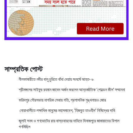
সাম্প্রতিক পোস্ট
নীলফামারীতে নদীর বালু চুরিতে বাঁধা দেয়ায় সংঘর্ষে আহত- ৬
শ্রীমঙ্গলের সাইফুর রহমান জাবেদ অর্জন করলেন আন্তর্জাতিক ‘গোল্ডেন কীস’ সম্মাননা
ফরিদপুর পৌরসভায় নাগরিক সেবায় গতি, প্রশাসনিক শৃঙ্খলায়ও জোর
নোয়াখালীতে লক্ষাধিক মানুষের মহাসমাবেশ, ‘হিজবুত তাওহীদ’ নিষিদ্ধের দাবি
জুলাই সনদ ও গণভোটের রায় বাস্তবায়নের দাবিতে দিনাজপুরে জামায়াতের বিশাল
গণমিছিল