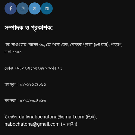
সম্পাদক ও প্রকাশক:
মো: সাখাওয়াত হোসেন ৩৩, তোপখানা রোড, মেহেরবা প্লাজা (৮ম তলা), শাহবাগ,
ঢাকা-১০০০
ফোনঃ +৮৮০২-৪১০৫২২৯০ অথবা ৯১
মফস্বল : ০১৯১২৩৩৪০৯৩
মফস্বল : ০১৯১২৩৩৪০৯৩
ই-মেইল: dailynabochatona@gmail.com (প্রিন্ট),
nabochatona@gmail.com (অনলাইন)