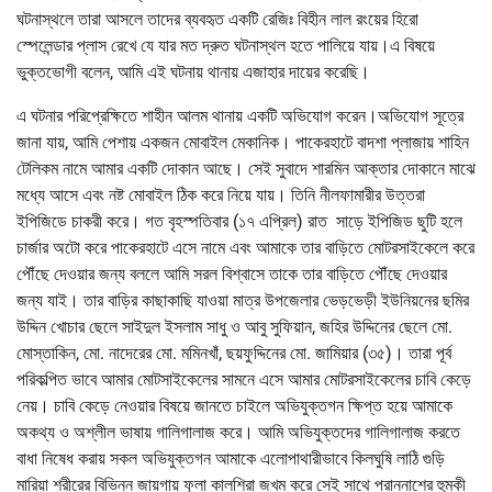
ঘটনাস্থলে তারা আসলে তাদের ব্যবহৃত একটি রেজিঃ বিহীন লাল রংয়ের হিরো
স্পেলেন্ডার প্লাস রেখে যে যার মত দ্রুত ঘটনাস্থল হতে পালিয়ে যায়।এ বিষয়ে
ভুক্তভোগী বলেন, আমি এই ঘটনায় থানায় এজাহার দায়ের করেছি।
এ ঘটনার পরিপ্রেক্ষিতে শাহীন আলম থানায় একটি অভিযোগ করেন।অভিযোগ সূত্রে
জানা যায়, আমি পেশায় একজন মোবাইল মেকানিক। পাকেরহাটে বাদশা প্লাজায় শাহিন
টেলিকম নামে আমার একটি দোকান আছে। সেই সুবাদে শারমিন আক্তার দোকানে মাঝে
মধ্যে আসে এবং নষ্ট মোবাইল ঠিক করে নিয়ে যায়। তিনি নীলফামারীর উত্তরা
ইপিজিডে চাকরী করে। গত বৃহস্পতিবার (১৭ এপ্রিল) রাত সাড়ে ইপিজিড ছুটি হলে
চার্জার অটো করে পাকেরহাটে এসে নামে এবং আমাকে তার বাড়িতে মোটরসাইকেলে করে
পৌঁছে দেওয়ার জন্য বললে আমি সরল বিশ্বাসে তাকে তার বাড়িতে পৌঁছে দেওয়ার
জন্য যাই। তার বাড়ির কাছাকাছি যাওয়া মাত্র উপজেলার ভেড়ভেড়ী ইউনিয়নের ছমির
উদ্দিন খোচার ছেলে সাইদুল ইসলাম সাধু ও আবু সুফিয়ান, জহির উদ্দিনের ছেলে মো.
মোস্তাকিন, মো. নাদেরের মো. মমিনখাঁ, ছয়ফুদ্দিনের মো. জামিয়ার (৩৫)। তারা পূর্ব
পরিকল্পিত ভাবে আমার মোটসাইকেলের সামনে এসে আমার মোটরসাইকেলের চাবি কেড়ে
নেয়। চাবি কেড়ে নেওয়ার বিষয়ে জানতে চাইলে অভিযুক্তগন ক্ষিপ্ত হয়ে আমাকে
অকথ্য ও অশ্লীল ভাষায় গালিগালাজ করে। আমি অভিযুক্তদের গালিগালাজ করতে
বাধা নিষেধ করায় সকল অভিযুক্তগন আমাকে এলোপাথারীভাবে কিলঘুষি লাঠি গুড়ি
মারিয়া শরীরের বিভিন্ন জায়গায় ফুলা কালশিরা জখম করে সেই সাথে প্রাননাশের হুমকী