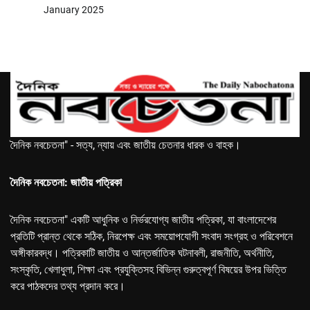
January 2025
দৈনিক নবচেতনা" - সত্য, ন্যায় এবং জাতীয় চেতনার ধারক ও বাহক।
দৈনিক নবচেতনা: জাতীয় পত্রিকা
দৈনিক নবচেতনা" একটি আধুনিক ও নির্ভরযোগ্য জাতীয় পত্রিকা, যা বাংলাদেশের
প্রতিটি প্রান্ত থেকে সঠিক, নিরপেক্ষ এবং সময়োপযোগী সংবাদ সংগ্রহ ও পরিবেশনে
অঙ্গীকারবদ্ধ। পত্রিকাটি জাতীয় ও আন্তর্জাতিক ঘটনাবলী, রাজনীতি, অর্থনীতি,
সংস্কৃতি, খেলাধুলা, শিক্ষা এবং প্রযুক্তিসহ বিভিন্ন গুরুত্বপূর্ণ বিষয়ের উপর ভিত্তি
করে পাঠকদের তথ্য প্রদান করে।