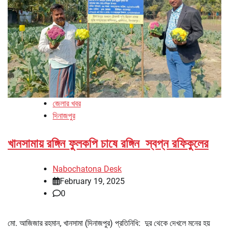
জেলার খবর
দিনাজপুর
খানসামায় রঙ্গিন ফুলকপি চাষে রঙ্গিন স্বপ্ন রফিকুলের
Nabochatona Desk
February 19, 2025
0
মো. আজিজার রহমান, খানসামা (দিনাজপুর) প্রতিনিধি: দুর থেকে দেখলে মনের হয়