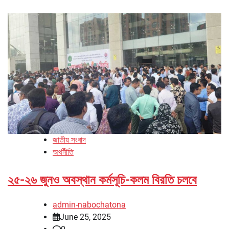
জাতীয় সংবাদ
অর্থনীতি
২৫-২৬ জুনও অবস্থান কর্মসূচি-কলম বিরতি চলবে
admin-nabochatona
June 25, 2025