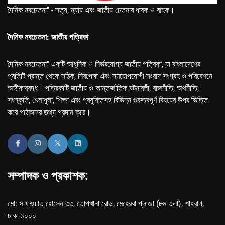
দৈনিক নবচেতনা" - সত্য, ন্যায় এবং জাতীয় চেতনার ধারক ও বাহক।
দৈনিক নবচেতনা: জাতীয় পত্রিকা
দৈনিক নবচেতনা" একটি আধুনিক ও নির্ভরযোগ্য জাতীয় পত্রিকা, যা বাংলাদেশের
প্রতিটি প্রান্ত থেকে সঠিক, নিরপেক্ষ এবং সময়োপযোগী সংবাদ সংগ্রহ ও পরিবেশনে
অঙ্গীকারবদ্ধ। পত্রিকাটি জাতীয় ও আন্তর্জাতিক ঘটনাবলী, রাজনীতি, অর্থনীতি,
সংস্কৃতি, খেলাধুলা, শিক্ষা এবং প্রযুক্তিসহ বিভিন্ন গুরুত্বপূর্ণ বিষয়ের উপর ভিত্তি
করে পাঠকদের তথ্য প্রদান করে।
সম্পাদক ও প্রকাশক:
মো: সাখাওয়াত হোসেন ৩৩, তোপখানা রোড, মেহেরবা প্লাজা (৮ম তলা), শাহবাগ,
ঢাকা-১০০০