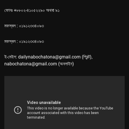
ফোনঃ +৮৮০২-৪১০৫২২৯০ অথবা ৯১
মফস্বল : ০১৯১২৩৩৪০৯৩
মফস্বল : ০১৯১২৩৩৪০৯৩
ই-মেইল: dailynabochatona@gmail.com (প্রিন্ট),
nabochatona@gmail.com (অনলাইন)