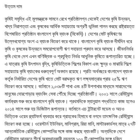
উত্তম দাম
কৃষিই সমৃদ্ধি এই মূলমন্ত্রকে সামনে রেখে প্রতিষ্ঠালগ্ন থেকেই দেশের কৃষি উন্নয়ন,
খাদ্য নিরাপত্তা এবং কৃষকের আর্থিক সহায়তায় অগ্রণী ভূমিকা পালন করছে রাষ্ট্রায়ত্ত
বিশেষায়িত প্রতিষ্ঠান বাংলাদেশ কৃষি ব্যাংক (বিকেবি)। দেশের মোট কৃষিঋণের
উল্লেখযোগ্য অংশ এ ব্যাংক বিতরণ করে থাকে। বাংলাদেশ কৃষি ব্যাংক দীর্ঘদিন ধরে
কৃষি ও কৃষকের উন্নয়নে সময়োপযোগী ঋণ সহায়তা প্রদান করে আসছে। জীবননির্ভর
কৃষি থেকে দেশ এখন বাণিজ্যিক ও প্রযুক্তি নির্ভর আধুনিক কৃষিতে রূপান্তরিত হচ্ছে।
এ যাত্রায় কৃষি উৎপাদন বৃদ্ধি, কৃষিভিত্তিক শিল্পের বিকাশ এবং ক্ষুদ্র ও মাঝারি শিল্পে
সহায়তায় কৃষি ব্যাংকের গুরুত্বপূর্ণ অবদান রয়েছে। প্রতি অর্থবছরে বাংলাদেশ ব্যাংক
কর্তৃক নির্ধারিত দেশের কৃষি খাতে মোট বরাদ্দকৃত ঋণ লক্ষ্যমাত্রার প্রায় ২৫% ঋণ
বিতরণ করে আসছে। বর্তমানে ১,০৩৮টি শাখা এবং ৪টি উপশাখার মাধ্যমে সারাদেশের
মানুষের দোরগোড়ায় ব্যাংকিং সেবা পৌঁছে দিচ্ছে প্রতিষ্ঠানটি। ২০০১ সালে রেমিট্যান্স
কার্যক্রম শুরু করে বাংলাদেশ কৃষি ব্যাংক। প্রথমদিকে ম্যানুয়াল পদ্ধতিতে কাজ হলেও
২০১৪ সালে শুরু হয় ডিজিটাল রূপান্তর। বর্তমানে এচ ইন্টারনেট মডেম ও অচও
ভিত্তিক ওয়েব প্ল্যাটফর্ম ব্যবহার করে গ্রাহকের হিসাবে বা নগদে তাৎক্ষণিক রেমিট্যান্স
বিতরণ করা হচ্ছে। ওয়েস্টার্ন ইউনিয়ন, মানিগ্রাম, রিয়া মানি, মাস্টারকার্ডসহ মাত্র ২৭টি
আন্তর্জাতিক রেমিট্যান্স কোম্পানির সঙ্গে কাজ করছে ব্যাংকটি। অন্যদিকে দেশে
রেমিট্যান্স আনয়নে শীর্ষে অবস্থানকারী ন্যূনতম ১০০ টি কোম্পানির সঙ্গে চুক্তি