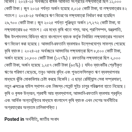
বিকেবি। ২০২৪-২৫ অর্থবছরে বার্ষিক আমানত সংগ্রহের লক্ষ্যমাত্রা ছিল ১১,০০০
কোটি টাকা। জুন ২০২৫ পর্যন্ত অর্জন হয়েছে ৫,০১৫ কোটি টাকা, যা লক্ষ্যমাত্রার ৪২
শতাংশ। ২০২৪-২৫ অর্থবছরে ঋণ বিতরণের লক্ষ্যমাত্রা নির্ধারণ করা হয়েছিল
২৯,৭০০ কোটি টাকা। জুন ২০২৫ পর্যন্ত পুঞ্জিভূত অর্জন ১৭,২৭২ কোটি টাকা, যা
লক্ষ্যমাত্রার ৬৫ শতাংশ। এর মধ্যে কৃষি খাতে শস্য, আখ, প্রাণিসম্পদ, যন্ত্রপাতি,
বীজ উৎপাদনসহ বিভিন্ন খাতে বাংলাদেশ ব্যাংক কর্তৃক নির্ধারিত লক্ষ্যমাত্রার শতভাগ
ঋণ বিতরণ করা হয়েছে। আমদানি-রফতানি ব্যবসায়ও উল্লেখযোগ্য সাফল্য পেয়েছে
কৃষি ব্যাংক। ২০২৪-২৫ অর্থবছরে আমদানির লক্ষ্যমাত্রা ছিল ৮,৫০০ কোটি টাকা,
অর্জন হয়েছে ১০,৮০০ কোটি টাকা (১২৭%)। রফতানির লক্ষ্যমাত্রা ছিল ২,০০০
কোটি টাকা, অর্জন হয়েছে ১,২৫৭ কোটি টাকা (৬৩%)। যদিও ব্যাংকটির শ্রেণীকৃত
ঋণের পরিমাণ বেড়েছে, তবুও আদায় বৃদ্ধি এবং পুনঃতফসিলকৃত ঋণ ব্যবস্থাপনার
মাধ্যমে ঝুঁকি মোকাবিলার চেষ্টা করছে বিকেবি। এ ছাড়া রেমিট্যান্স সেবা সম্প্রসারণ,
নতুন এক্সচেঞ্জ হাউস স্থাপন এবং নিজস্ব পেমেন্ট সুইচ চালুর পরিকল্পনা হাতে নিয়েছে।
কৃষি ও কৃষক উন্নয়ন, প্রবাসী আয় ব্যবস্থাপনা, আমদানি-রফতানি ব্যবসায় প্রবৃদ্ধি
এবং আর্থিক অন্তর্ভুক্তির মাধ্যমে বাংলাদেশ কৃষি ব্যাংক এখন দেশের অর্থনীতির
অগ্রযাত্রার অন্যতম চালিকাশক্তি।
Posted in
অর্থনীতি
,
জাতীয় সংবাদ