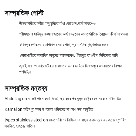
সাম্প্রতিক পোস্ট
নীলফামারীতে নদীর বালু চুরিতে বাঁধা দেয়ায় সংঘর্ষে আহত- ৬
শ্রীমঙ্গলের সাইফুর রহমান জাবেদ অর্জন করলেন আন্তর্জাতিক ‘গোল্ডেন কীস’ সম্মাননা
ফরিদপুর পৌরসভায় নাগরিক সেবায় গতি, প্রশাসনিক শৃঙ্খলায়ও জোর
নোয়াখালীতে লক্ষাধিক মানুষের মহাসমাবেশ, ‘হিজবুত তাওহীদ’ নিষিদ্ধের দাবি
জুলাই সনদ ও গণভোটের রায় বাস্তবায়নের দাবিতে দিনাজপুরে জামায়াতের বিশাল
গণমিছিল
সাম্প্রতিক মন্তব্য
Abdullag
on
বাজেট পাসে ব্যর্থ সিনেট, ছয় বছর পর যুক্তরাষ্ট্রে ফের সরকার শাটডাউন
Kamal
on
ফরিদপুর সদর উপজেলা পরিষদের সাধারণ সভা অনুষ্ঠিত
types stainless steel
on
৪৮তম বিশেষ বিসিএস: স্বাস্থ্য ক্যাডারের ২১ জনের সুপারিশ
স্থগিত, দুজনের বাতিল