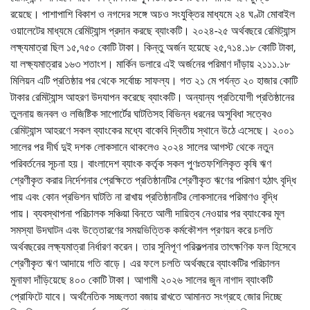
রয়েছে। পাশাপাশি বিকাশ ও নগদের সঙ্গে অচও সংযুক্তির মাধ্যমে ২৪ ঘণ্টা মোবাইল
ওয়ালেটের মাধ্যমে রেমিট্যান্স প্রদান করছে ব্যাংকটি। ২০২৪-২৫ অর্থবছরে রেমিট্যান্স
লক্ষ্যমাত্রা ছিল ১৫,৭৫০ কোটি টাকা। কিন্তু অর্জন হয়েছে ২৫,৭১৪.১৮ কোটি টাকা,
যা লক্ষ্যমাত্রার ১৬৩ শতাংশ। মার্কিন ডলারে এই অর্জনের পরিমাণ দাঁড়ায় ২১১১.১৮
মিলিয়ন এটি প্রতিষ্ঠার পর থেকে সর্বোচ্চ সাফল্য। গত ২১ মে পর্যন্ত ২০ হাজার কোটি
টাকার রেমিট্যান্স আহরণ উদযাপন করেছে ব্যাংকটি। অন্যান্য প্রতিযোগী প্রতিষ্ঠানের
তুলনায় জনবল ও লজিষ্টিক সাপোর্টের ঘাটতিসহ বিভিন্ন ধরনের অসুবিধা সত্বেও
রেমিট্যান্স আহরণে সকল ব্যাংকের মধ্যে বাকেবি দ্বিতীয় স্থানে উঠে এসেছে। ২০০১
সালের পর দীর্ঘ দুই দশক লোকসানে থাকলেও ২০২৪ সালের আগস্ট থেকে নতুন
পরিবর্তনের সূচনা হয়। বাংলাদেশ ব্যাংক কর্তৃক সকল পুণঃতফশিলিকৃত কৃষি ঋণ
শ্রেণীকৃত করার নির্দেশনার প্রেক্ষিতে প্রতিষ্ঠানটির শ্রেণীকৃত ঋণের পরিমাণ হঠাৎ বৃদ্ধি
পায় এবং কোন প্রভিশন ঘাটতি না রাখায় প্রতিষ্ঠানটির লোকসানের পরিমাণও বৃদ্ধি
পায়। ব্যবস্থাপনা পরিচালক সঞ্চিয়া বিনতে আলী দায়িত্ব নেওয়ার পর ব্যাংকের মূল
সমস্যা উদঘাটন এবং উত্তোরণের সময়ভিত্তিক কর্মকৌশল প্রণয়ন করে চলতি
অর্থবছরের লক্ষ্যমাত্রা নির্ধারণ করেন। তার সুনিপূণ পরিকল্পনার তাৎক্ষণিক ফল হিসেবে
শ্রেণীকৃত ঋণ আদায়ে গতি বাড়ে। এর ফলে চলতি অর্থবছরে ব্যাংকটির পরিচালন
মুনাফা দাঁড়িয়েছে ৪০০ কোটি টাকা। আগামী ২০২৬ সালের জুন নাগাদ ব্যাংকটি
প্রোফিটে যাবে। অর্থনৈতিক সচ্ছলতা বজায় রাখতে আমানত সংগ্রহে জোর দিচ্ছে