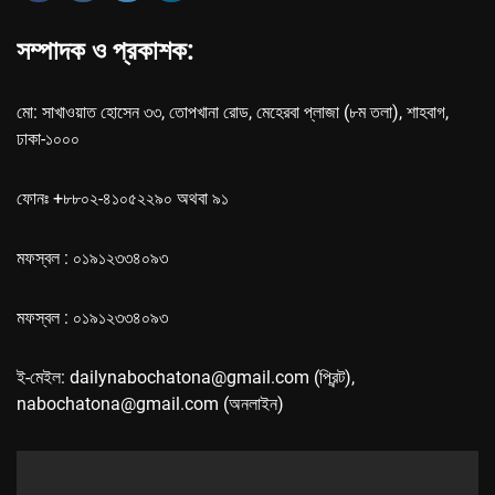
সম্পাদক ও প্রকাশক:
মো: সাখাওয়াত হোসেন ৩৩, তোপখানা রোড, মেহেরবা প্লাজা (৮ম তলা), শাহবাগ,
ঢাকা-১০০০
ফোনঃ +৮৮০২-৪১০৫২২৯০ অথবা ৯১
মফস্বল : ০১৯১২৩৩৪০৯৩
মফস্বল : ০১৯১২৩৩৪০৯৩
ই-মেইল: dailynabochatona@gmail.com (প্রিন্ট),
nabochatona@gmail.com (অনলাইন)