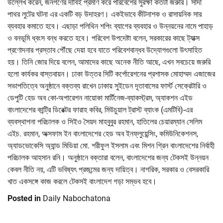
উল্লেখ করেন, জনগণের দাবিই প্রমাণ করে পরিবেশের সুরক্ষা কতটা জরুরি। সাদা
পাথর লুটের ঘটনা এর একটি বড় উদাহরণ। একইভাবে কীটনাশক ও রাসায়নিক সার
ব্যবহার কমাতে হবে। এছাড়া পলিথিন শপিং ব্যাগের ব্যবহার ও উন্নয়নের নামে পাহাড়
ও বনভূমি ধ্বংস বন্ধ করতে হবে। পরিবেশ উপদেষ্টা বলেন, সরকারের কাছে ট্যাক্স
প্রণোদনার প্রস্তাব পৌঁছে দেয়া হবে যাতে পরিবেশবান্ধব উদ্যোগগুলো উৎসাহিত
হয়। তিনি জোর দিয়ে বলেন, আমাদের কাছে অনেক নীতি আছে, এখন সবচেয়ে জরুরি
হলো কার্যকর বাস্তবায়ন। ঢাকা উত্তর সিটি কর্পোরেশনের প্রশাসক মোহাম্মদ এজাজের
সভাপতিত্বে অনুষ্ঠানে বক্তব্য রাখেন ঢাকায় সুইডেন দূতাবাসের ফার্স্ট সেক্রেটারি ও
ডেপুটি হেড অব কো-অপারেশন নায়োকা মার্টিনেজ-ব্যাকস্ট্রম, অ্যাকশন এইড
বাংলাদেশের কান্ট্রি ডিরেক্টর ফারাহ কবির, মিউচুয়াল ট্রাস্ট ব্যাংক (এমটিবি)-এর
ব্যবস্থাপনা পরিচালক ও সিইও সৈয়দ মাহবুবুর রহমান, হাতিলের চেয়ারম্যান সেলিম
এইচ. রহমান, অক্সফাম ইন বাংলাদেশের হেড অব ইনফ্লুয়েন্সিং, কমিউনিকেশনস,
অ্যাডভোকেসি অ্যান্ড মিডিয়া মো. শরীফুল ইসলাম এবং মিশন গ্রিন বাংলাদেশের নির্বাহী
পরিচালক আহসান রনি। অনুষ্ঠানে বক্তারা বলেন, বাংলাদেশের জন্য টেকসই উন্নয়ন
কেবল নীতি নয়, এটি ভবিষ্যৎ প্রজন্মের জন্য দায়িত্ব। নাগরিক, সরকার ও বেসরকারি
খাত একসঙ্গে কাজ করলে টেকসই বাংলাদেশ গড়া সম্ভব হবে।
Posted in
Daily Nabochatona