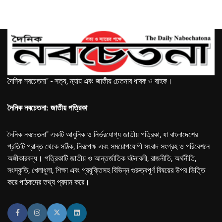
দৈনিক নবচেতনা" - সত্য, ন্যায় এবং জাতীয় চেতনার ধারক ও বাহক।
দৈনিক নবচেতনা: জাতীয় পত্রিকা
দৈনিক নবচেতনা" একটি আধুনিক ও নির্ভরযোগ্য জাতীয় পত্রিকা, যা বাংলাদেশের
প্রতিটি প্রান্ত থেকে সঠিক, নিরপেক্ষ এবং সময়োপযোগী সংবাদ সংগ্রহ ও পরিবেশনে
অঙ্গীকারবদ্ধ। পত্রিকাটি জাতীয় ও আন্তর্জাতিক ঘটনাবলী, রাজনীতি, অর্থনীতি,
সংস্কৃতি, খেলাধুলা, শিক্ষা এবং প্রযুক্তিসহ বিভিন্ন গুরুত্বপূর্ণ বিষয়ের উপর ভিত্তি
করে পাঠকদের তথ্য প্রদান করে।