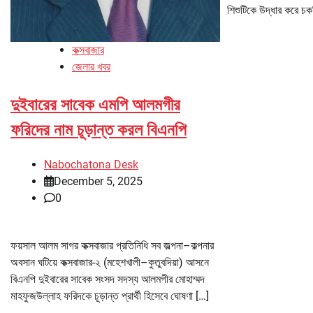
শিশুটিকে উদ্ধার করে চক
কক্সবাজার
জেলার খবর
দুইবারের সাবেক এমপি আলমগীর
ফরিদের নাম চূড়ান্ত করল বিএনপি
Nabochatona Desk
December 5, 2025
0
ফয়সাল আলম সাগর কক্সবাজার প্রতিনিধি সব জল্পনা–কল্পনার
অবসান ঘটিয়ে কক্সবাজার-২ (মহেশখালী–কুতুবদিয়া) আসনে
বিএনপি দুইবারের সাবেক সংসদ সদস্য আলমগীর মোহাম্মদ
মাহফুজউল্লাহ ফরিদকে চূড়ান্ত প্রার্থী হিসেবে ঘোষণা […]