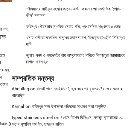
শ্রীমঙ্গলের সাইফুর রহমান জাবেদ অর্জন করলেন আন্তর্জাতিক ‘গোল্ডেন
কীস’ সম্মাননা
ফরিদপুর পৌরসভায় নাগরিক সেবায় গতি, প্রশাসনিক শৃঙ্খলায়ও জোর
 যায়,
দ্রে
নোয়াখালীতে লক্ষাধিক মানুষের মহাসমাবেশ, ‘হিজবুত তাওহীদ’ নিষিদ্ধের
দাবি
করলে
জুলাই সনদ ও গণভোটের রায় বাস্তবায়নের দাবিতে দিনাজপুরে জামায়াতের
বিশাল গণমিছিল
ো.
স্ত্র,
হয়।
সাম্প্রতিক মন্তব্য
াতদের
Abdullag
on
বাজেট পাসে ব্যর্থ সিনেট, ছয় বছর পর যুক্তরাষ্ট্রে ফের সরকার
শাটডাউন
Kamal
on
ফরিদপুর সদর উপজেলা পরিষদের সাধারণ সভা অনুষ্ঠিত
types stainless steel
on
৪৮তম বিশেষ বিসিএস: স্বাস্থ্য ক্যাডারের ২১
ইউএনও
জনের সুপারিশ স্থগিত, দুজনের বাতিল