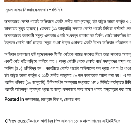
নুরুল আলম সিকদার,কক্সবাজার প্রতিনিধি
কক্সবাজারে কোস্ট গার্ডের অভিযানে একটি দেশীয় আগ্নেয়াস্ত্র, দুই রাউন্ড তাজা কার্
ডাকাতের মৃত্যু হয়েছে। রোববার (১১ জানুয়ারি) সকালে কোস্ট গার্ডের মিডিয়া কর্মকর্তা 
কক্সবাজারের কলাতলী সমুদ্র এলাকায় একটি সংঘবদ্ধ ডাকাত দল ফিশিং বোটে ডাকাতির উদ্দে
টহলরত কোস্ট গার্ড জাহাজ ‘সবুজ বাংলা’ উক্ত এলাকায় একটি বিশেষ অভিযান পরিচালনা
অভিযান চলাকালে দুটি সন্দেহজনক ফিশিং বোটকে থামার সংকেত দিলে তারা সংকেত অমান্য 
একটি বোট গতি বাড়িয়ে পালিয়ে যায়। অন্য বোটটি থেকে কোস্ট গার্ড সদস্যদের লক্ষ্য করে 
আনিস (৪০) গুলিবিদ্ধ হন। পরবর্তীতে কোস্ট গার্ডের অভিযানের দল প্রায় এক ঘণ্টা ধাও
দুই রাউন্ড তাজা কার্তুজ ও ১১টি দেশীয় অস্ত্রসহ ১৯ জন ডাকাতকে আটক করা হয়। এ 
পরদিন শনিবার (১০ জানুয়ারি) চিকিৎসাধীন অবস্থায় মধ্যরাত ২টা ৫ মিনিটে কর্তব্য
পরবর্তী আইনানুগ ব্যবস্থা গ্রহণের জন্য কক্সবাজার সদর মডেল থানায় হস্তান্তর করা
Posted in
কক্সবাজার
,
চট্টগ্রাম বিভাগ
,
জেলার খবর
Previous:
টেকনাফে গুলিবিদ্ধ শিশু আফনান চমেক হাসপাতালের আইসিইউতে
Post