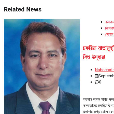
navigation
Related News
কক্সবা
চট্টগ্র
জেলার
চকরিয়া মাতামু
শিশু উদ্ধার!
Nabochat
Septemb
0
ফয়সাল আলম সাগর, কক্সব
কক্সবাজারের চকরিয়া উপজে
এলাকায় তপ্ত রোদে ফেল