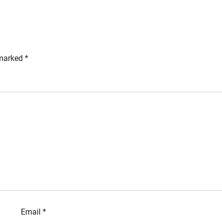
 marked
*
Email
*