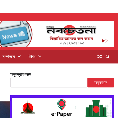
সাক্ষাৎকার
বিবিধ
অনুসন্ধান করুন
অনুসন্ধান