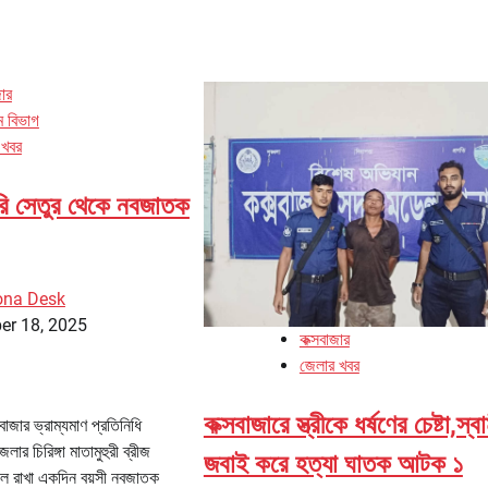
জার
াম বিভাগ
 খবর
হুরি সেতুর থেকে নবজাতক
ona Desk
er 18, 2025
কক্সবাজার
জেলার খবর
কক্সবাজারে স্ত্রীকে ধর্ষণের চেষ্টা,স্ব
াজার ভ্রাম্যমাণ প্রতিনিধি
লার চিরিঙ্গা মাতামুহুরী ব্রীজ
জবাই করে হত্যা ঘাতক আটক ১
ে রাখা একদিন বয়সী নবজাতক