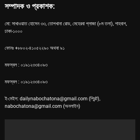
সম্পাদক ও প্রকাশক:
মো: সাখাওয়াত হোসেন ৩৩, তোপখানা রোড, মেহেরবা প্লাজা (৮ম তলা), শাহবাগ,
ঢাকা-১০০০
ফোনঃ +৮৮০২-৪১০৫২২৯০ অথবা ৯১
মফস্বল : ০১৯১২৩৩৪০৯৩
মফস্বল : ০১৯১২৩৩৪০৯৩
ই-মেইল: dailynabochatona@gmail.com (প্রিন্ট),
nabochatona@gmail.com (অনলাইন)