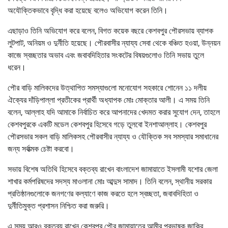
অযৌক্তিকভাবে বৃদ্ধি করা হয়েছে বলেও অভিযোগ করেন তিনি।
এছাড়াও তিনি অভিযোগ করে বলেন, বিগত কয়েক বছরে কেশবপুর পৌরসভায় ব্যাপক
লুটপাট, অনিয়ম ও দুর্নীতি হয়েছে। পৌরবাসীর ন্যায্য সেবা থেকে বঞ্চিত হওয়া, উন্নয়ন
কাজে স্বচ্ছতার অভাব এবং জবাবদিহিতার সংকটের বিষয়গুলোও তিনি সভায় তুলে
ধরেন।
পৌর বাড়ি মালিকদের উত্থাপিত সমস্যাগুলো মনোযোগ সহকারে শোনেন ১১ দলীয়
ঐক্যের দাঁড়িপাল্লা প্রতীকের প্রার্থী অধ্যাপক মোঃ মোক্তার আলী। এ সময় তিনি
বলেন, আল্লাহ যদি আমাকে নির্বাচিত করে আপনাদের খেদমত করার সুযোগ দেন, তাহলে
কেশবপুরকে একটি মডেল কেশবপুর হিসেবে গড়ে তুলবো ইনশাআল্লাহ। কেশবপুর
পৌরসভার সকল বাড়ি মালিকসহ পৌরবাসীর ন্যায্য ও যৌক্তিক সব সমস্যার সমাধানের
জন্য সর্বাত্মক চেষ্টা করবো।
সভায় বিশেষ অতিথি হিসেবে বক্তব্য রাখেন বাংলাদেশ জামায়াতে ইসলামী যশোর জেলা
শাখার কর্মপরিষদের সদস্য মাওলানা মোঃ আব্দুস সামাদ। তিনি বলেন, স্থানীয় সরকার
প্রতিষ্ঠানগুলোকে জনগণের কল্যাণে কাজ করতে হলে স্বচ্ছতা, জবাবদিহিতা ও
দুর্নীতিমুক্ত প্রশাসন নিশ্চিত করা জরুরি।
এ সময় আরও বক্তব্য রাখেন কেশবপুর পৌর জামায়াতের আমীর প্রভাষক জাকির