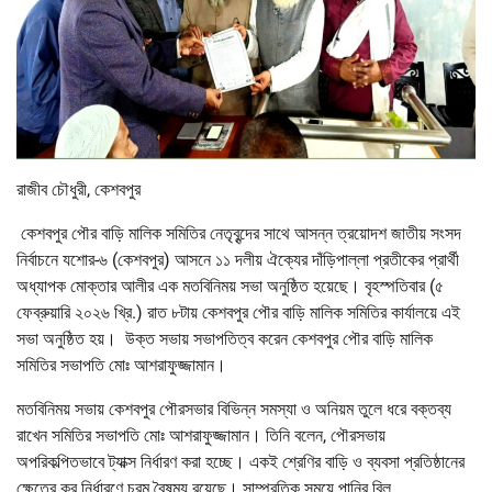
রাজীব চৌধুরী, কেশবপুর
কেশবপুর পৌর বাড়ি মালিক সমিতির নেতৃবৃন্দের সাথে আসন্ন ত্রয়োদশ জাতীয় সংসদ
নির্বাচনে যশোর-৬ (কেশবপুর) আসনে ১১ দলীয় ঐক্যের দাঁড়িপাল্লা প্রতীকের প্রার্থী
অধ্যাপক মোক্তার আলীর এক মতবিনিময় সভা অনুষ্ঠিত হয়েছে। বৃহস্পতিবার (৫
ফেব্রুয়ারি ২০২৬ খ্রি.) রাত ৮টায় কেশবপুর পৌর বাড়ি মালিক সমিতির কার্যালয়ে এই
সভা অনুষ্ঠিত হয়। উক্ত সভায় সভাপতিত্ব করেন কেশবপুর পৌর বাড়ি মালিক
সমিতির সভাপতি মোঃ আশরাফুজ্জামান।
মতবিনিময় সভায় কেশবপুর পৌরসভার বিভিন্ন সমস্যা ও অনিয়ম তুলে ধরে বক্তব্য
রাখেন সমিতির সভাপতি মোঃ আশরাফুজ্জামান। তিনি বলেন, পৌরসভায়
অপরিকল্পিতভাবে ট্যাক্স নির্ধারণ করা হচ্ছে। একই শ্রেণির বাড়ি ও ব্যবসা প্রতিষ্ঠানের
ক্ষেত্রে কর নির্ধারণে চরম বৈষম্য রয়েছে। সাম্প্রতিক সময়ে পানির বিল