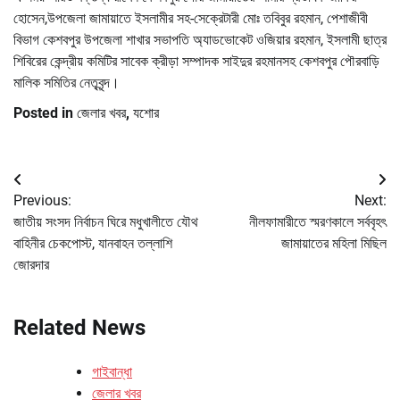
হোসেন,উপজেলা জামায়াতে ইসলামীর সহ-সেক্রেটারী মোঃ তবিবুর রহমান, পেশাজীবী
বিভাগ কেশবপুর উপজেলা শাখার সভাপতি অ্যাডভোকেট ওজিয়ার রহমান, ইসলামী ছাত্র
শিবিরের কেন্দ্রীয় কমিটির সাবেক ক্রীড়া সম্পাদক সাইদুর রহমানসহ কেশবপুর পৌরবাড়ি
মালিক সমিতির নেতৃবৃন্দ।
Posted in
জেলার খবর
,
যশোর
Post
Previous:
Next:
navigation
জাতীয় সংসদ নির্বাচন ঘিরে মধুখালীতে যৌথ
নীলফামারীতে স্মরণকালে সর্ববৃহৎ
বাহিনীর চেকপোস্ট, যানবাহন তল্লাশি
জামায়াতের মহিলা মিছিল
জোরদার
Related News
গাইবান্ধা
জেলার খবর