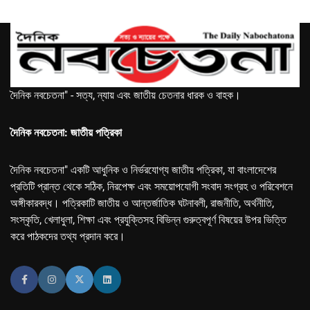
দৈনিক নবচেতনা" - সত্য, ন্যায় এবং জাতীয় চেতনার ধারক ও বাহক।
দৈনিক নবচেতনা: জাতীয় পত্রিকা
দৈনিক নবচেতনা" একটি আধুনিক ও নির্ভরযোগ্য জাতীয় পত্রিকা, যা বাংলাদেশের
প্রতিটি প্রান্ত থেকে সঠিক, নিরপেক্ষ এবং সময়োপযোগী সংবাদ সংগ্রহ ও পরিবেশনে
অঙ্গীকারবদ্ধ। পত্রিকাটি জাতীয় ও আন্তর্জাতিক ঘটনাবলী, রাজনীতি, অর্থনীতি,
সংস্কৃতি, খেলাধুলা, শিক্ষা এবং প্রযুক্তিসহ বিভিন্ন গুরুত্বপূর্ণ বিষয়ের উপর ভিত্তি
করে পাঠকদের তথ্য প্রদান করে।