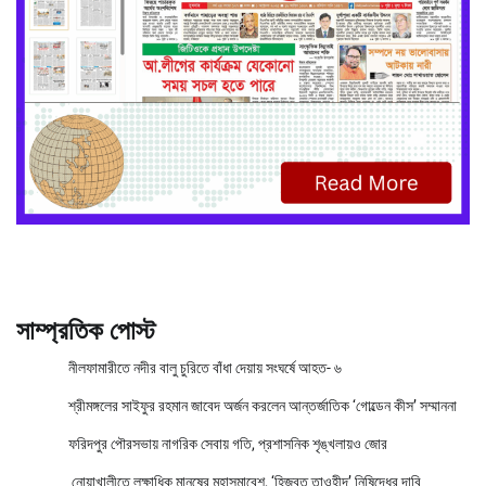
সাম্প্রতিক পোস্ট
নীলফামারীতে নদীর বালু চুরিতে বাঁধা দেয়ায় সংঘর্ষে আহত- ৬
শ্রীমঙ্গলের সাইফুর রহমান জাবেদ অর্জন করলেন আন্তর্জাতিক ‘গোল্ডেন কীস’ সম্মাননা
ফরিদপুর পৌরসভায় নাগরিক সেবায় গতি, প্রশাসনিক শৃঙ্খলায়ও জোর
নোয়াখালীতে লক্ষাধিক মানুষের মহাসমাবেশ, ‘হিজবুত তাওহীদ’ নিষিদ্ধের দাবি