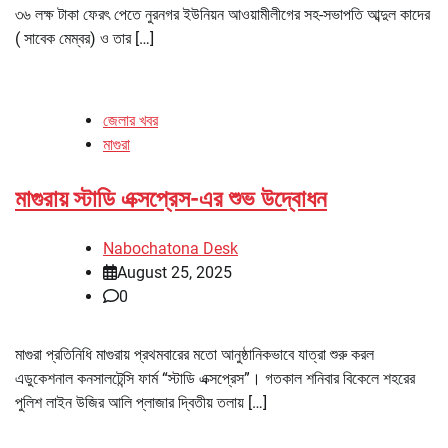
৩৬ লক্ষ টাকা ফেরৎ পেতে নুরনগর ইউনিয়ন আওয়ামীলীগের সহ-সভাপতি আব্দুল কাদের
( সাবেক মেম্বর) ও তার […]
জেলার খবর
মাগুরা
মাগুরায় স্টাডি এক্সপ্রেস-এর শুভ উদ্বোধন
Nabochatona Desk
August 25, 2025
0
মাগুরা প্রতিনিধি মাগুরায় প্রথমবারের মতো আনুষ্ঠানিকভাবে যাত্রা শুরু করল
এডুকেশনাল কনসালটেন্সি ফার্ম “স্টাডি এক্সপ্রেস”। গতকাল শনিবার বিকেলে শহরের
পুলিশ লাইন উজির আলি প্লাজার দ্বিতীয় তলায় […]