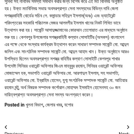
সুবিধা সহ নানাবিধ সমস্যা সমাধান করার জন্য বিশেষ করে এই মত বিনিময় অনুষ্ঠিত
হয়। উক্ত মতবিনিময় সভায় অবসরপ্রাপ্ত সেনা সদস্যদের বিভিন্ন দাবি জেলা
সশস্ত্রবাহিনী বোর্ডের সচিব লে. কমান্ডার সহিদুল ইসলাম(অবঃ) এবং ভ্যাটেরেন্ট
পরিদপ্তরের সহকারি পরিচালক মেজর আলমগীর ইসলাম খানের নিকট লিখিত ভাবে
উত্থাপন করা হয়। সার্জেন্ট আসাদুজ্জামানের কোরআন তেলোয়াত এর মাধ্যমে অনুষ্ঠান
শুরু হয়। কেশবপুর উপজেলার সশস্ত্রবাহিনী কল্যান সোসাইটির (অসকস) বাংলাদেশ
এর পক্ষে থেকে সংস্থার কার্যক্রম উত্থাপন করেন সাধারণ সম্পাদক সার্জেন্ট মো. আব্দুল
জলিল এবং সাংগঠনিক সম্পাদক সার্জেন্ট মো. আব্দুল আহাদ খান। উক্ত অনুষ্ঠানে আরও
উপস্থিত ছিলেন অবসরপ্রাপ্ত সশস্ত্র বাহিনীর কল্যাণ সোসাইটি কেশবপুর শাখার
উপদেষ্টা সিনিয়র ওয়ারেন্ট অফিসার জিএম মাহবুবুর রহমান, সিনিয়র ওয়ারেন্ট অফিসার
মোজাম্মেল হক, সভাপতি ওয়ারেন্ট অফিসার মো. আরশাদুল ইসলাম, সহ সভাপতি,
ওয়ারেন্ট অফিসার মো. ইব্রাহিম হোসেন, যুগ্ম সংগঠনিক সম্পাদক সার্জেন্ট মো. আতিয়ার
রহমান মন্টু, অর্থ বিষয়ক সম্পাদক কর্পোরাল মোহাম্মদ ইসমাইল হোসেনসহ ৩০ জন
দায়িত্বপ্রাপ্ত অবসরপ্রাপ্ত সেনা সদস্য অংশগ্রহণ করেন।
Posted in
খুলনা বিভাগ
,
জেলার খবর
,
যশোর
Post