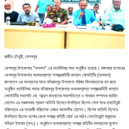
রাজীব চৌধুরী, কেশবপুর
কেশবপুর উপজেলার “অসকস” এর মতবিনিময় সভা অনুষ্ঠিত হয়েছে। মঙ্গলবার যশোরের
কেশবপুর উপজেলার অবসরপ্রাপ্ত সশস্ত্রবাহিনী কল্যান সোসাইটির (অসকস)
বাংলাদেশ এর সদস্যদের সাথে মনিরামপুর উপজেলা পরিষদ মিলনায়তনের হল রুমে
অনুষ্ঠিত মতবিনিময় সভায় মনিরামপুর উপজেলার অবসরপ্রাপ্ত সশস্ত্রবাহিনী কল্যান
সোসাইটির সভাপতি মো. আব্দুল মান্নানের সভাপতিত্বে ও সাধারন সম্পাদক জাহিদ
হোসেন এর সঞ্চালনায় প্রধান অতিথি হিসেবে উপস্থিত ছিলেন সেনা সদর ভ্যাটেরেন্ট
পরিদপ্তর এর সহকারী পরিচালক মেজর আলমগীর হোসেন। বিশেষ অতিথি হিসেবে
উপস্থিত ছিলেন যশোর জেলা সশস্ত্র বাহিনী বোর্ড এর সচিব লেফটেন্যান্ট কমান্ডার
শহিদুল ইসলাম (অব.)। অনুষ্ঠানে অবসরপ্রাপ্ত সশস্ত্র বাহিনীর সদস্যদের সুযোগ