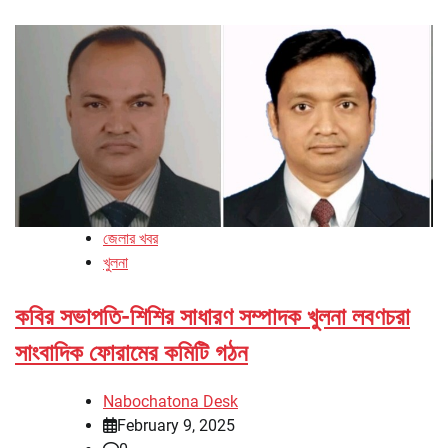
জেলার খবর
খুলনা
কবির সভাপতি-শিশির সাধারণ সম্পাদক খুলনা লবণচরা
সাংবাদিক ফোরামের কমিটি গঠন
Nabochatona Desk
February 9, 2025