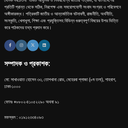
দৈনিক নবচেতনা" একটি আধুনিক ও নির্ভরযোগ্য জাতীয় পত্রিকা, যা বাংলাদেশের
প্রতিটি প্রান্ত থেকে সঠিক, নিরপেক্ষ এবং সময়োপযোগী সংবাদ সংগ্রহ ও পরিবেশনে
অঙ্গীকারবদ্ধ। পত্রিকাটি জাতীয় ও আন্তর্জাতিক ঘটনাবলী, রাজনীতি, অর্থনীতি,
সংস্কৃতি, খেলাধুলা, শিক্ষা এবং প্রযুক্তিসহ বিভিন্ন গুরুত্বপূর্ণ বিষয়ের উপর ভিত্তি
করে পাঠকদের তথ্য প্রদান করে।
সম্পাদক ও প্রকাশক:
মো: সাখাওয়াত হোসেন ৩৩, তোপখানা রোড, মেহেরবা প্লাজা (৮ম তলা), শাহবাগ,
ঢাকা-১০০০
ফোনঃ +৮৮০২-৪১০৫২২৯০ অথবা ৯১
মফস্বল : ০১৯১২৩৩৪০৯৩