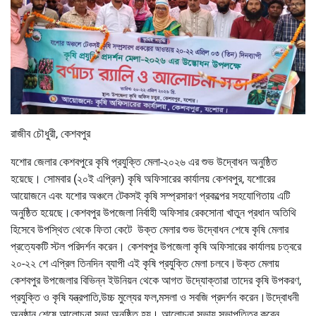
রাজীব চৌধুরী, কেশবপুর
যশোর জেলার কেশবপুরে কৃষি প্রযুক্তি মেলা-২০২৬ এর শুভ উদ্বোধন অনুষ্ঠিত
হয়েছে। সোমবার (২০ই এপ্রিল) কৃষি অফিসারের কার্যালয় কেশবপুর, যশোরের
আয়োজনে এবং যশোর অঞ্চলে টেকসই কৃষি সম্প্রসারণ প্রকল্পের সহযোগিতায় এটি
অনুষ্ঠিত হয়েছে।কেশবপুর উপজেলা নির্বাহী অফিসার রেকসোনা খাতুন প্রধান অতিথি
হিসেবে উপস্থিত থেকে ফিতা কেটে উক্ত মেলার শুভ উদ্বোধন শেষে কৃষি মেলার
প্রত্যেকটি স্টল পরিদর্শন করেন। কেশবপুর উপজেলা কৃষি অফিসারের কার্যালয় চত্বরে
২০-২২ শে এপ্রিল তিনদিন ব্যাপী এই কৃষি প্রযুক্তি মেলা চলবে।উক্ত মেলায়
কেশবপুর উপজেলার বিভিন্ন ইউনিয়ন থেকে আগত উদ্যোক্তারা তাদের কৃষি উপকরণ,
প্রযুক্তি ও কৃষি যন্ত্রপাতি,উচ্চ মুল্যের ফল,মসলা ও সবজি প্রদর্শন করেন।উদ্বোধনী
অনুষ্ঠান শেষে আলোচনা সভা অনুষ্ঠিত হয়। আলোচনা সভায় সভাপতিত্ব করেন