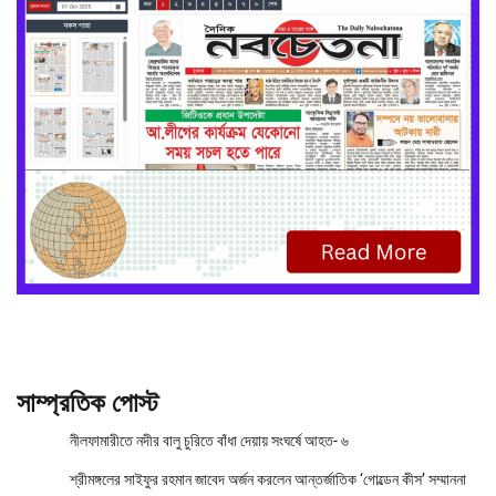
সাম্প্রতিক পোস্ট
নীলফামারীতে নদীর বালু চুরিতে বাঁধা দেয়ায় সংঘর্ষে আহত- ৬
শ্রীমঙ্গলের সাইফুর রহমান জাবেদ অর্জন করলেন আন্তর্জাতিক ‘গোল্ডেন কীস’ সম্মাননা