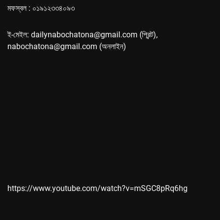
মফস্বল : ০১৯১২৩৩৪০৯৩
ই-মেইল: dailynabochatona@gmail.com (প্রিন্ট),
nabochatona@gmail.com (অনলাইন)
https://www.youtube.com/watch?v=mSGC8pRq6hg