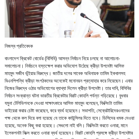
নিজস্ব প্রতিবেদক
বাংলাদেশ ক্রিকেট বোর্ডের (বিসিবি) আসন্ন নির্বাচন নিয়ে চলছে না আলোচনা-
সমালোচনা। নির্বাচনে হস্তক্ষেপ করার অভিযোগ উঠেছে ক্রীড়া উপদেষ্টা আসিফ
মাহমুদ সজীব ভূঁইয়ার বিরুদ্ধে। জাতীয় দলের সাবেক অধিনায়ক তামিম ইকবালসহ
বিএনপিপন্থি ক্রীড়া সংগঠকদের অনেকেই মনোনয়ন প্রত্যাহার করে নিয়েছেন। এবার
নিজের বিরুদ্ধে ওঠার অভিযোগের ব্যাখ্যা দিলেন ক্রীড়া উপদেষ্টা। তার দাবি, বিসিবির
নির্বাচন সংক্রান্ত ঘটনা ভারতীয় ক্রিকেটার বিরাট কোহলি পর্যন্ত গড়িয়েছে। বুধবার
যমুনা টেলিভিশনকে দেওয়া সাক্ষাৎকারে আসিফ মাহমুদ বলেছেন, ফিক্সিংটা তামিম
ভাইয়েরা করার চেষ্টা করেছেন, করে ব্যর্থ হয়েছেন। সভাপতি, সেক্রেটারিদেরওনাদের
পক্ষ থেকে কল দিয়ে বলা হয়েছে যে তাকে কাউন্সিলর দিতে হবে। ডিসিদের ধমক দেওয়া
হয়েছে, অনেক কিছু করা হয়েছে। সেগুলো নাই বলি। ফিক্সিংটা করতে ওনারা, মানে
ইলেকশনটা ফিক্স করতে ওনারা ব্যর্থ হয়েছেন। বিরাট কোহলি প্রসঙ্গে ক্রীড়া উপদেষ্টার