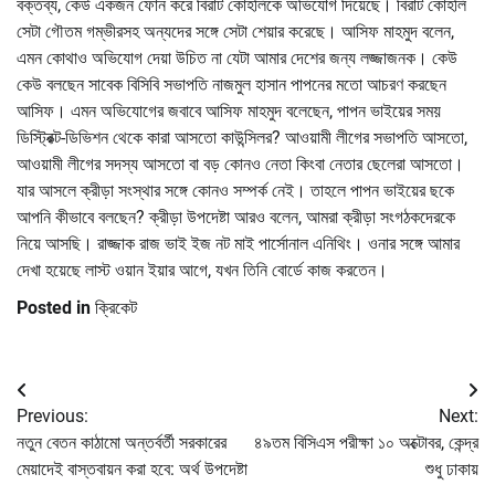
বক্তব্য, কেউ একজন ফোন করে বিরাট কোহলিকে অভিযোগ দিয়েছে। বিরাট কোহলি
সেটা গৌতম গম্ভীরসহ অন্যদের সঙ্গে সেটা শেয়ার করেছে। আসিফ মাহমুদ বলেন,
এমন কোথাও অভিযোগ দেয়া উচিত না যেটা আমার দেশের জন্য লজ্জাজনক। কেউ
কেউ বলছেন সাবেক বিসিবি সভাপতি নাজমুল হাসান পাপনের মতো আচরণ করছেন
আসিফ। এমন অভিযোগের জবাবে আসিফ মাহমুদ বলেছেন, পাপন ভাইয়ের সময়
ডিস্ট্রিক্ট-ডিভিশন থেকে কারা আসতো কাউন্সিলর? আওয়ামী লীগের সভাপতি আসতো,
আওয়ামী লীগের সদস্য আসতো বা বড় কোনও নেতা কিংবা নেতার ছেলেরা আসতো।
যার আসলে ক্রীড়া সংস্থার সঙ্গে কোনও সম্পর্ক নেই। তাহলে পাপন ভাইয়ের ছকে
আপনি কীভাবে বলছেন? ক্রীড়া উপদেষ্টা আরও বলেন, আমরা ক্রীড়া সংগঠকদেরকে
নিয়ে আসছি। রাজ্জাক রাজ ভাই ইজ নট মাই পার্সোনাল এনিথিং। ওনার সঙ্গে আমার
দেখা হয়েছে লাস্ট ওয়ান ইয়ার আগে, যখন তিনি বোর্ডে কাজ করতেন।
Posted in
ক্রিকেট
Post
Previous:
Next:
navigation
নতুন বেতন কাঠামো অন্তর্বর্তী সরকারের
৪৯তম বিসিএস পরীক্ষা ১০ অক্টোবর, কেন্দ্র
মেয়াদেই বাস্তবায়ন করা হবে: অর্থ উপদেষ্টা
শুধু ঢাকায়