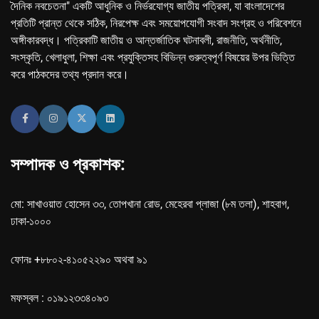
দৈনিক নবচেতনা" একটি আধুনিক ও নির্ভরযোগ্য জাতীয় পত্রিকা, যা বাংলাদেশের
প্রতিটি প্রান্ত থেকে সঠিক, নিরপেক্ষ এবং সময়োপযোগী সংবাদ সংগ্রহ ও পরিবেশনে
অঙ্গীকারবদ্ধ। পত্রিকাটি জাতীয় ও আন্তর্জাতিক ঘটনাবলী, রাজনীতি, অর্থনীতি,
সংস্কৃতি, খেলাধুলা, শিক্ষা এবং প্রযুক্তিসহ বিভিন্ন গুরুত্বপূর্ণ বিষয়ের উপর ভিত্তি
করে পাঠকদের তথ্য প্রদান করে।
সম্পাদক ও প্রকাশক:
মো: সাখাওয়াত হোসেন ৩৩, তোপখানা রোড, মেহেরবা প্লাজা (৮ম তলা), শাহবাগ,
ঢাকা-১০০০
ফোনঃ +৮৮০২-৪১০৫২২৯০ অথবা ৯১
মফস্বল : ০১৯১২৩৩৪০৯৩