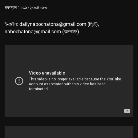
মফস্বল : ০১৯১২৩৩৪০৯৩
ই-মেইল: dailynabochatona@gmail.com (প্রিন্ট),
nabochatona@gmail.com (অনলাইন)