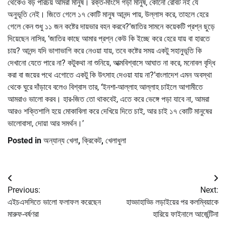
থেকেও বড় পরিচয় আমরা মানুষ। রক্ত-মাংসে গড়া মানুষ, কোনো রোবট নই যে
অনুভূতি নেই। জিতে গেলে ১৭ কোটি মানুষ আনন্দ পায়, উল্লাস করে, তাহলে হেরে
গেলে কেন শুধু ১১ জন কষ্টের দায়ভার বহন করবে?’জাতির সামনে কয়েকটি প্রশ্ন ছুড়ে
দিয়েছেন নাসির, ‘জাতির কাছে আমার প্রশ্ন কেউ কি ইচ্ছে করে হেরে যায় বা হারতে
চায়? আনন্দ যদি ভাগাভাগি করে নেওয়া যায়, তবে কষ্টের সময় একটু সহানুভূতি কি
দেখানো যেতে পারে না? কটুকথা না শুনিয়ে, আত্মবিশ্বাসে আঘাত না করে, মনোবল বৃদ্ধি
করা বা জয়ের পথে এগোতে একটু কি উৎসাহ দেওয়া যায় না?’বাংলাদেশ এমন অবস্থা
থেকে ঘুরে দাঁড়াবে বলেও বিশ্বাস তার, ‘ইনশা-আল্লাহ আল্লাহ চাইলে আগামীতে
আমরাও ভালো করব। হার-জিত তো থাকবেই, এতে করে ভেঙ্গে পড়া যাবে না, আমরা
আরও শক্তিশালি হয়ে মোকাবিলা করে দেখিয়ে দিতে চাই, আর চাই ১৭ কোটি মানুষের
ভালোবাসা, দোয়া আর সমর্থন।’
Posted in
অন্যান্য খেলা
,
ক্রিকেট
,
খেলাধুলা
Post
Previous:
Next:
navigation
এইচএসসিতে ভালো ফলাফল করেছেন
হাড্ডাহাড্ডি লড়াইয়ের পর কলম্বিয়াকে
মারুফ-বর্ষণরা
হারিয়ে ফাইনালে আর্জেন্টিনা