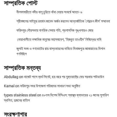
সাম্প্রতিক পোস্ট
নীলফামারীতে নদীর বালু চুরিতে বাঁধা দেয়ায় সংঘর্ষে আহত- ৬
শ্রীমঙ্গলের সাইফুর রহমান জাবেদ অর্জন করলেন আন্তর্জাতিক ‘গোল্ডেন কীস’ সম্মাননা
ফরিদপুর পৌরসভায় নাগরিক সেবায় গতি, প্রশাসনিক শৃঙ্খলায়ও জোর
নোয়াখালীতে লক্ষাধিক মানুষের মহাসমাবেশ, ‘হিজবুত তাওহীদ’ নিষিদ্ধের দাবি
জুলাই সনদ ও গণভোটের রায় বাস্তবায়নের দাবিতে দিনাজপুরে জামায়াতের বিশাল
গণমিছিল
সাম্প্রতিক মন্তব্য
Abdullag
on
বাজেট পাসে ব্যর্থ সিনেট, ছয় বছর পর যুক্তরাষ্ট্রে ফের সরকার শাটডাউন
Kamal
on
ফরিদপুর সদর উপজেলা পরিষদের সাধারণ সভা অনুষ্ঠিত
types stainless steel
on
৪৮তম বিশেষ বিসিএস: স্বাস্থ্য ক্যাডারের ২১ জনের সুপারিশ
স্থগিত, দুজনের বাতিল
সংরক্ষণাগার