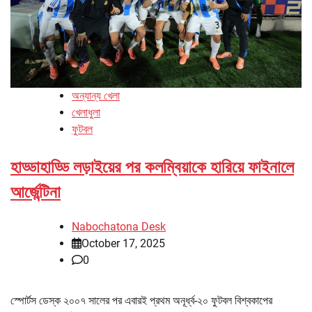
অন্যান্য খেলা
খেলাধুলা
ফুটবল
হাড্ডাহাড্ডি লড়াইয়ের পর কলম্বিয়াকে হারিয়ে ফাইনালে
আর্জেন্টিনা
Nabochatona Desk
October 17, 2025
0
স্পোর্টস ডেস্ক ২০০৭ সালের পর এবারই প্রথম অনূর্ধ্ব-২০ ফুটবল বিশ্বকাপের