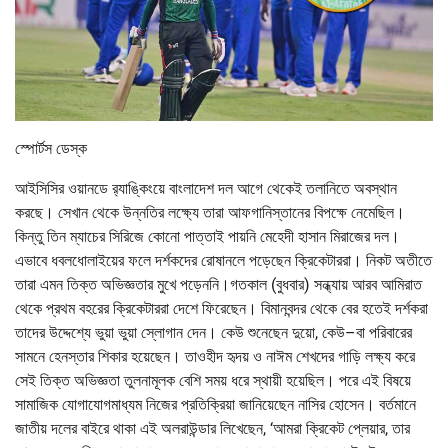
স্পোর্টস ডেস্ক
আইসিসির ওয়ানডে র‌্যাঙ্কিংয়ে বাংলাদেশ দল আগে থেকেই তলানিতে অবস্থান
করছে। সেখান থেকে উন্নতির লক্ষ্যে তারা আফগানিস্তানের বিপক্ষে নেমেছিল।
কিন্তু তিন ম্যাচের সিরিজে কোনো পাত্তাই পায়নি মেহেদী হাসান মিরাজের দল।
এভাবে ধবলধোলাইয়ের ফলে দর্শকদের রোষানলে পড়েছেন ক্রিকেটাররা। নিকট অতীতে
তারা এমন তিক্ত অভিজ্ঞতার মুখে পড়েননি।গতকাল (বুধবার) সন্ধ্যায় আরব আমিরাত
থেকে প্রথম বহরের ক্রিকেটাররা দেশে ফিরেছেন। বিমানবন্দর থেকে বের হতেই দর্শকরা
তাদের উদ্দেশ্যে ভুয়া ভুয়া স্লোগান দেন। কেউ শুনেছেন দুয়ো, কেউ–বা পরিবারের
সামনে হেনস্তার শিকার হয়েছেন। তাওহীদ হৃদয় ও নাঈম শেখদের গাড়ি লক্ষ্য করে
সেই তিক্ত অভিজ্ঞতা তুলনামূলক বেশি সময় ধরে স্থায়ী হয়েছিল। পরে এই বিষয়ে
সামাজিক যোগাযোগমাধ্যম নিজের প্রতিক্রিয়া জানিয়েছেন নাসির হোসেন। বর্তমানে
জাতীয় দলের বাইরে থাকা এই অলরাউন্ডার লিখেছেন, ‘আমরা ক্রিকেট প্লেয়ার, তার