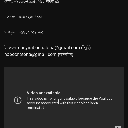
ফোনঃ +৮৮০২-৪১০৫২২৯০ অথবা ৯১
মফস্বল : ০১৯১২৩৩৪০৯৩
মফস্বল : ০১৯১২৩৩৪০৯৩
ই-মেইল: dailynabochatona@gmail.com (প্রিন্ট),
nabochatona@gmail.com (অনলাইন)