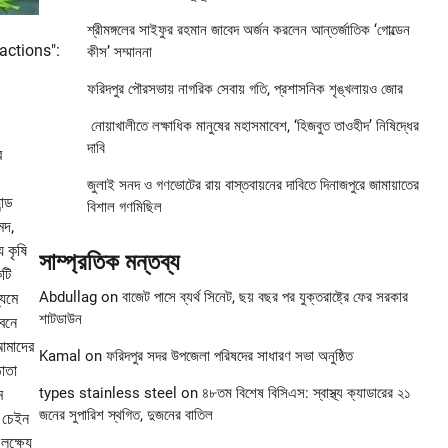
শ্রীমঙ্গলের সাইফুর রহমান জাবেদ অর্জন করলেন আন্তর্জাতিক ‘গোল্ডেন
actions":
কীস’ সম্মাননা
ফরিদপুর পৌরসভায় নাগরিক সেবায় গতি, প্রশাসনিক শৃঙ্খলায়ও জোর
নোয়াখালীতে লক্ষাধিক মানুষের মহাসমাবেশ, ‘হিজবুত তাওহীদ’ নিষিদ্ধের
দাবি
র
জুলাই সনদ ও গণভোটের রায় বাস্তবায়নের দাবিতে দিনাজপুরে জামায়াতের
ন্ড
বিশাল গণমিছিল
েদ,
ে কৃষি
সাম্প্রতিক মন্তব্য
টি
Abdullag
on
বাজেট পাসে ব্যর্থ সিনেট, ছয় বছর পর যুক্তরাষ্ট্রে ফের সরকার
্যমে
শাটডাউন
ীবনে
আমাদের
Kamal
on
ফরিদপুর সদর উপজেলা পরিষদের সাধারণ সভা অনুষ্ঠিত
ঠাতা
types stainless steel
on
৪৮তম বিশেষ বিসিএস: স্বাস্থ্য ক্যাডারের ২১
ে
জনের সুপারিশ স্থগিত, দুজনের বাতিল
ে চেইন
ক্ষ্যে