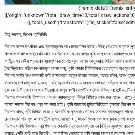
{"remix_data":[],"remix_ent
[],"origin":"unknown","total_draw_time":0,"total_draw_actions":
{},"tools_used":{"transform":1},"is_sticker":false,"e
রিজু সরকার, বিশেষ প্রতিনিধি
নিরাপদ ফসল উৎপাদন এবং ন্যায্যমূল্যে তা ভোক্তাদের কাছে পৌঁছে দেওয়ার মাধ্যমে সু
গতকাল পাবলিক লাইব্রেরি মাঠে এর উদ্বোধন করেন রংপুর কৃষি সম্প্রসারণ অধিদপ্তরের
ফাউন্ডেশন নাইস প্রকল্পের ব্যবস্থাপক মোশফেকুল আলম তালুকদার, সিভিল সার্জন কার্যালয়
ইন্ডাস্ট্রিজের পরিচালক নাজমুল আলম নাজু, কৃষি বাজার লিমিটেডের চেয়ারম্যান গাওসুল 
নিরাপদ সবজি উৎপাদনকারী কৃষি উদ্যোক্তা আবুল কালাম আজাদ, আব্দুর রশিদ, অরুণ কুমার র
বাজার অ্যাপ চালু করা হয়েছে। এই অ্যাপের মাধ্যমে একজন ভোক্তা বাড়িতে বসেই শাক
বেসরকারি উন্নয়ন সংস্থার উদ্যোগে রংপুর নগরীর ৩৩টি ওয়ার্ডের বিভিন্ন পয়েন্টে ২৪টি ভ
নিরাপদ শাক-সবজি উৎপাদন এবং তা ন্যায্যমূল্যে বিক্রি নিশ্চিতে কাজ করা হচ্ছে। রংপুর 
আমরা সকলে নিরাপদ পণ্য সব সময় চাই। কৃষি বাজারের চুক্তিভিত্তিক কৃষকরা নিরাপদ
নিরাপদ খাদ্য, পুষ্টি নিশ্চিত হচ্ছে। অপরদিকে কৃষকরাও তাদের ফসলের ন্যায্যমূল্য পাচ্
চেয়ারম্যান গাওসুল আজম টুটুল বলেন, আমাদের চুক্তিভিত্তিক ৫০ জন কৃষক নেতা রয়ে
নিরাপদ সবজি উৎপাদন, প্রশিক্ষণ ও মোবাইল ভ্যানের মাধ্যমে তা বিক্রির ব্যবস্থা করে 
রয়েছে, সেটি তৈরি করে দিয়েছি। আগামীতে ভোক্তারা কৃষি বাজার অ্যাপের মাধ্যমে কেন