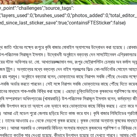
ry_point":"challenges","source_tags":
0,"layers_used":0,"brushes_used":0,"photos_added":0,"total_editor_
dited_since_last_sticker_save":true,"containsFTESticker":false}
স্থ জাতি গঠনের লক্ষ্যে রংপুরে কৃষি বাজার মোবাইল অ্যাপসের উদ্বোধন করা হয়েছে। রোববা
 উপ-পরিচালক সিরাজুল ইসলাম। উদ্বোধনী অনুষ্ঠানে বক্তব্য দেন সাসটেইনেবল এগ্রিকালচার
ের স্টাফ অফিসার ডা. মো. আখতাররুজ্জামান শুভ, রংপুর মেট্রোপলিটন চেম্বার অব কর্মাস অ্যা
আজম টুটুল। অন্যান্যের মধ্যে বক্তব্য দেন নাইস প্রকল্পের ফিল্ড কো-অর্ডিনেটর সোহেল আহম
ায় প্রমুখ। অনুষ্ঠানে বক্তারা বলেন, ভোক্তাদের কাছে নিরাপদ সবজি পৌঁছে দেওয়ার লক্ষ্য
-সবজি অর্ডার করতে পারবেন। সেই সঙ্গে নিরাপদ সবজি ভোক্তাদের কাছে পৌঁছে দিতে কয়েক
্যানের মাধ্যমে শাক-সবজি বিক্রি করা হচ্ছে। এছাড়া চুক্তিভিত্তিক কৃষকদের প্রশিক্ষণের মাধ
কৃষি সম্প্রসারণ অধিদপ্তরের (খামারবাড়ি) উপ-পরিচালক সিরাজুল ইসলাম বলেন, কর্মব্যস্ত জ
 সবজি উৎপাদন করে তা অ্যাপে এবং ভ্যানে করে ভোক্তাদের কাছে বিক্রি করছে। এতে করে 
ছে। আমরা এই মডেল পুরো জেলায় ছড়িয়ে দিতে কাজ করে যাব। কৃষি বাজার লিমিটেডের প্রতিষ্
ছে। তাদের আওতায় ৫০ থেকে দেড়শো কৃষক রয়েছে। কৃষক নেতারা অন্যান্য কৃষকের মাধ্যম
থাকেন। আমরা সরকারি ও বেসরকারি বিভিন্ন সংস্থার মাধ্যমে কৃষকদের প্রশিক্ষণ ও বিক্রির য
া সবজিতে কতটুকু সার দেওয়া হয়েছে, কীভাবে উৎপাদন হয়েছে তা দেখতে পারবে। আমার সেই ল