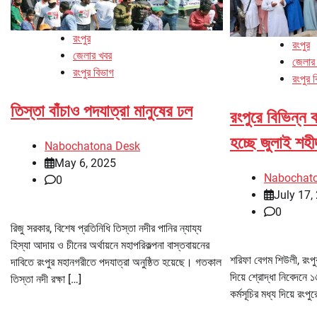
রংপুর
রংপুর
জেলার খবর
জেলার
রংপুর বিভাগ
রংপুর 
তিস্তা বাঁচাও পদযাত্রা মানুষের ঢল
রংপুরে বিভিন্ন ক
হচ্ছে জুলাই শহী
Nabochatona Desk
May 6, 2025
Nabochat
0
July 17,
0
রিজু সরকার, বিশেষ প্রতিনিধি তিস্তা নদীর পানির ন্যায্য
হিস্যা আদায় ও চীনের অর্থায়নে মহাপরিকল্পনা বাস্তবায়নের
শরিফা বেগম শিউলী, রংপু
দাবিতে রংপুর মহানগরীতে পদযাত্রা অনুষ্ঠিত হয়েছে। গতকাল
দিয়ে শ্রোদ্ধা নিবেদনে 
তিস্তা নদী রক্ষা […]
কর্মসূচির মধ্য দিয়ে রংপ