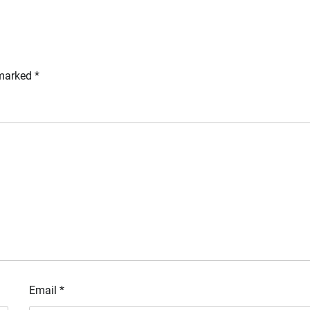
 marked
*
Email
*