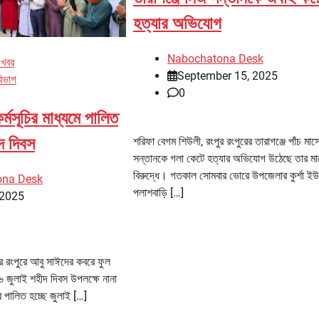
হত্যার অভিযোগ
Nabochatona Desk
 খবর
September 15, 2025
বিভাগ
0
র্মসূচির মাধ্যমে পালিত
দ দিবস
শরিফা বেগম শিউলী, রংপুর রংপুরের তারাগঞ্জে পাঁচ মাস
সন্তানকে গলা কেটে হত্যার অভিযোগ উঠেছে তার মায
বিরুদ্ধে। গতকাল সোমবার ভোরে উপজেলার কুর্শা ইউ
ona Desk
পলাশবাড়ি […]
 2025
র রংপুরে আবু সাঈদের কবরে ফুল
১৬ জুলাই শহীদ দিবস উপলক্ষে নানা
ুরে পালিত হচ্ছে জুলাই […]