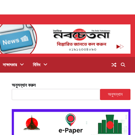
সাক্ষাৎকার
বিবিধ
অনুসন্ধান করুন
অনুসন্ধান