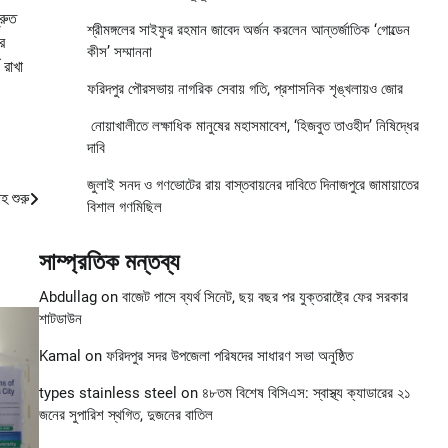
্রুত
শ্রীমঙ্গলের সাইফুর রহমান জাবেদ অর্জন করলেন আন্তর্জাতিক ‘গোল্ডেন
ে
কীস’ সম্মাননা
 রাখা
ফরিদপুর পৌরসভায় নাগরিক সেবায় গতি, প্রশাসনিক শৃঙ্খলায়ও জোর
নোয়াখালীতে লক্ষাধিক মানুষের মহাসমাবেশ, ‘হিজবুত তাওহীদ’ নিষিদ্ধের
দাবি
জুলাই সনদ ও গণভোটের রায় বাস্তবায়নের দাবিতে দিনাজপুরে জামায়াতের
হ শুরু
বিশাল গণমিছিল
সাম্প্রতিক মন্তব্য
Abdullag
on
বাজেট পাসে ব্যর্থ সিনেট, ছয় বছর পর যুক্তরাষ্ট্রে ফের সরকার
শাটডাউন
Kamal
on
ফরিদপুর সদর উপজেলা পরিষদের সাধারণ সভা অনুষ্ঠিত
types stainless steel
on
৪৮তম বিশেষ বিসিএস: স্বাস্থ্য ক্যাডারের ২১
জনের সুপারিশ স্থগিত, দুজনের বাতিল