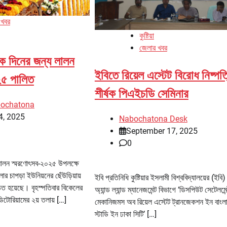
 খবর
কুষ্টিয়া
জেলার খবর
র এক দিনের জন্য লালন
ইবিতে রিয়েল এস্টেট বিরোধ নিষ্পত
২৫ পালিত
শীর্ষক পিএইচডি সেমিনার
bochatona
4, 2025
Nabochatona Desk
September 17, 2025
0
়া লালন স্মরণোৎসব-২০২৫ উপলক্ষে
লার চাপড়া ইউনিয়নের ছেঁউড়িয়ায়
ইবি প্রতিনিধি কুষ্টিয়ার ইসলামী বিশ্ববিদ্যালয়ের (ইবি)
ত হয়েছে। বৃহস্পতিবার বিকেলের
অ্যান্ড ল্যান্ড ম্যানেজমেন্ট বিভাগে ‘ডিসপিউট সেটেলমেন
টোরিয়ামের ২য় তলায় […]
মেকানিজমস অব রিয়েল এস্টেট ট্রানজেকশন ইন বাংল
স্টাডি ইন ঢাকা সিটি’ […]