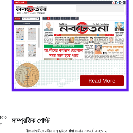
পাতালে
সাম্প্রতিক পোস্ট
এক
নীলফামারীতে নদীর বালু চুরিতে বাঁধা দেয়ায় সংঘর্ষে আহত- ৬