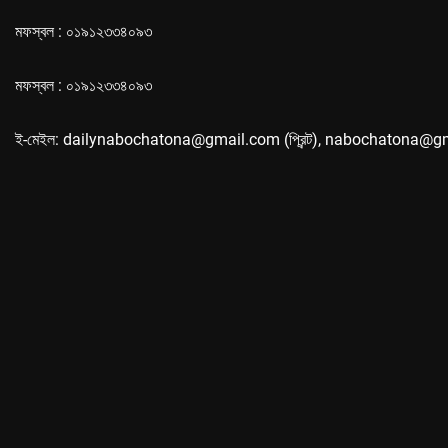
মফস্বল : ০১৯১২৩৩৪০৯৩
মফস্বল : ০১৯১২৩৩৪০৯৩
ই-মেইল: dailynabochatona@gmail.com (প্রিন্ট), nabochatona@g