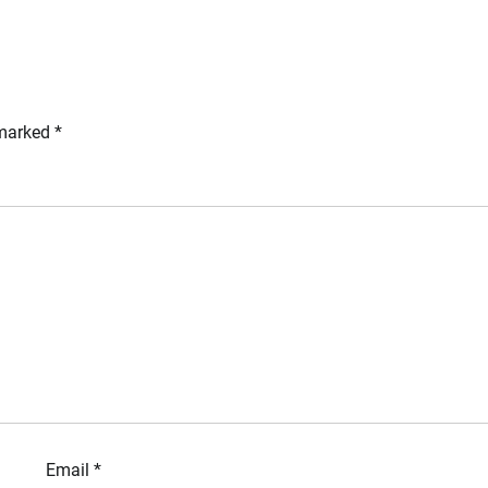
 marked
*
Email
*