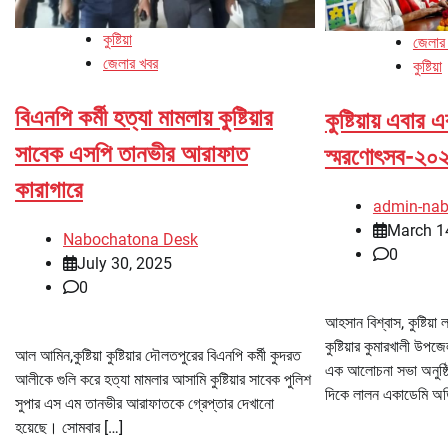
কুষ্টিয়া
জেলার
জেলার খবর
কুষ্টিয়া
বিএনপি কর্মী হত্যা মামলায় কুষ্টিয়ার
কুষ্টিয়ায় এবা
সাবেক এসপি তানভীর আরাফাত
স্মরণোৎসব-২০
কারাগারে
admin-na
March 1
Nabochatona Desk
0
July 30, 2025
0
আহসান বিশ্বাস, কুষ্টিয
কুষ্টিয়ার কুমারখালী উপজে
আল আমিন,কুষ্টিয়া কুষ্টিয়ার দৌলতপুরের বিএনপি কর্মী কুদরত
এক আলোচনা সভা অনুষ্ঠি
আলীকে গুলি করে হত্যা মামলার আসামি কুষ্টিয়ার সাবেক পুলিশ
দিকে লালন একাডেমি অডি
সুপার এস এম তানভীর আরাফাতকে গ্রেপ্তার দেখানো
হয়েছে। সোমবার […]