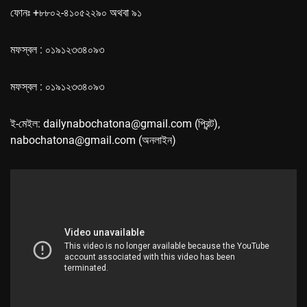
ফোনঃ +৮৮০২-৪১০৫২২৯০ অথবা ৯১
মফস্বল : ০১৯১২৩৩৪০৯৩
মফস্বল : ০১৯১২৩৩৪০৯৩
ই-মেইল: dailynabochatona@gmail.com (প্রিন্ট),
nabochatona@gmail.com (অনলাইন)