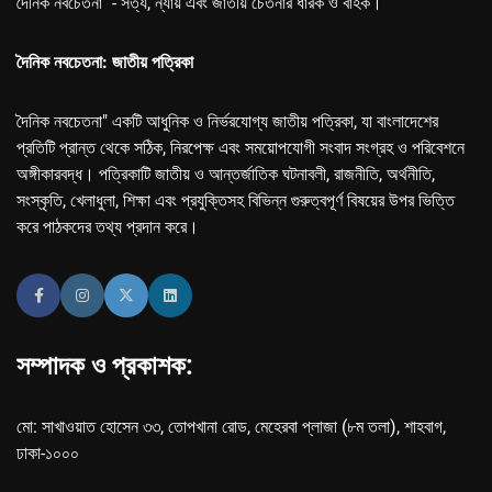
দৈনিক নবচেতনা" - সত্য, ন্যায় এবং জাতীয় চেতনার ধারক ও বাহক।
দৈনিক নবচেতনা: জাতীয় পত্রিকা
দৈনিক নবচেতনা" একটি আধুনিক ও নির্ভরযোগ্য জাতীয় পত্রিকা, যা বাংলাদেশের
প্রতিটি প্রান্ত থেকে সঠিক, নিরপেক্ষ এবং সময়োপযোগী সংবাদ সংগ্রহ ও পরিবেশনে
অঙ্গীকারবদ্ধ। পত্রিকাটি জাতীয় ও আন্তর্জাতিক ঘটনাবলী, রাজনীতি, অর্থনীতি,
সংস্কৃতি, খেলাধুলা, শিক্ষা এবং প্রযুক্তিসহ বিভিন্ন গুরুত্বপূর্ণ বিষয়ের উপর ভিত্তি
করে পাঠকদের তথ্য প্রদান করে।
সম্পাদক ও প্রকাশক:
মো: সাখাওয়াত হোসেন ৩৩, তোপখানা রোড, মেহেরবা প্লাজা (৮ম তলা), শাহবাগ,
ঢাকা-১০০০