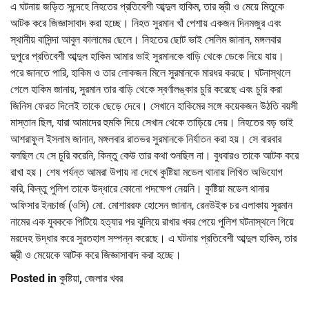
এ ঘটনায় জড়িত সন্দেহে নিহতের প্রতিবেশী আব্দুল হাকিম, তার স্ত্রী ও মেয়ে মিতুকে
আটক করে জিজ্ঞাসাবাদ করা হচ্ছে। নিহত সুরমান খাঁ পেশায় একজন দিনমজুর এবং
স্থানীয় বাসিন্দা আবুল কালামের ছেলে। নিহতের ছোট ভাই সেলিম জানান, মঙ্গলবার
দুপুরে প্রতিবেশী আব্দুল হাকিম আমার ভাই সুরমানকে বাড়ি থেকে ডেকে নিয়ে যায়।
পরে জানতে পারি, হাকিম ও তার লোকজন মিলে সুরমানকে মারধর করছে। ঘটনাস্থলে
গেলে হাকিম জানায়, সুরমান তার বাড়ি থেকে স্বর্ণালঙ্কার চুরি করেছে এবং চুরি করা
জিনিস ফেরত দিলেই তাকে ছেড়ে দেবে। সেখানে হাকিমের সঙ্গে কয়েকজন উঠতি বয়সী
মাস্তান ছিল, যারা আমাদের হুমকি দিয়ে সেখান থেকে তাড়িয়ে দেয়। নিহতের বড় ভাই
আশরাফুল ইসলাম জানান, মঙ্গলবার রাতভর সুরমানকে নির্যাতন করা হয়। সে বারবার
বলছিল যে সে চুরি করেনি, কিন্তু কেউ তার কথা শুনছিল না। বুধবারও তাকে আটক করে
রাখা হয়। শেষ পর্যন্ত আমরা উপায় না দেখে কুষ্টিয়া মডেল থানায় লিখিত অভিযোগ
করি, কিন্তু পুলিশ তাকে উদ্ধারে কোনো পদক্ষেপ নেয়নি। কুষ্টিয়া মডেল থানার
অফিসার ইনচার্জ (ওসি) মো. মোশাররফ হোসেন জানান, রেনউইক চর এলাকায় সুরমান
নামের এক যুবককে পিটিয়ে হত্যার পর ঝুলিয়ে রাখার খবর পেয়ে পুলিশ ঘটনাস্থলে গিয়ে
মরদেহ উদ্ধার করে সুরতহাল সম্পন্ন করেছে। এ ঘটনায় প্রতিবেশী আব্দুল হাকিম, তার
স্ত্রী ও মেয়েকে আটক করে জিজ্ঞাসাবাদ করা হচ্ছে।
Posted in
কুষ্টিয়া
,
জেলার খবর