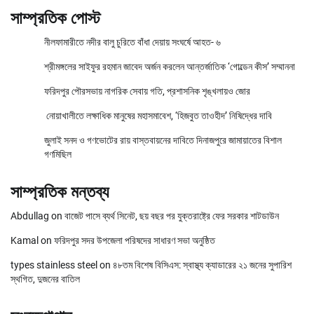
সাম্প্রতিক পোস্ট
নীলফামারীতে নদীর বালু চুরিতে বাঁধা দেয়ায় সংঘর্ষে আহত- ৬
শ্রীমঙ্গলের সাইফুর রহমান জাবেদ অর্জন করলেন আন্তর্জাতিক ‘গোল্ডেন কীস’ সম্মাননা
ফরিদপুর পৌরসভায় নাগরিক সেবায় গতি, প্রশাসনিক শৃঙ্খলায়ও জোর
নোয়াখালীতে লক্ষাধিক মানুষের মহাসমাবেশ, ‘হিজবুত তাওহীদ’ নিষিদ্ধের দাবি
জুলাই সনদ ও গণভোটের রায় বাস্তবায়নের দাবিতে দিনাজপুরে জামায়াতের বিশাল
গণমিছিল
সাম্প্রতিক মন্তব্য
Abdullag
on
বাজেট পাসে ব্যর্থ সিনেট, ছয় বছর পর যুক্তরাষ্ট্রে ফের সরকার শাটডাউন
Kamal
on
ফরিদপুর সদর উপজেলা পরিষদের সাধারণ সভা অনুষ্ঠিত
types stainless steel
on
৪৮তম বিশেষ বিসিএস: স্বাস্থ্য ক্যাডারের ২১ জনের সুপারিশ
স্থগিত, দুজনের বাতিল